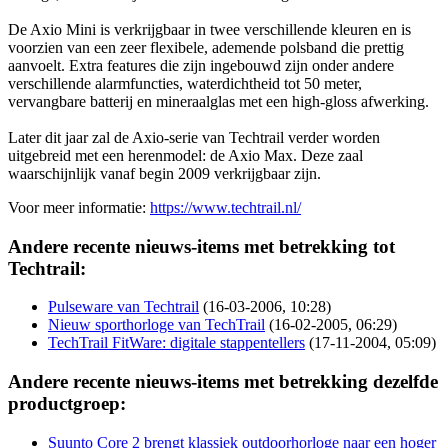
De Axio Mini is verkrijgbaar in twee verschillende kleuren en is
voorzien van een zeer flexibele, ademende polsband die prettig
aanvoelt. Extra features die zijn ingebouwd zijn onder andere
verschillende alarmfuncties, waterdichtheid tot 50 meter,
vervangbare batterij en mineraalglas met een high-gloss afwerking.
Later dit jaar zal de Axio-serie van Techtrail verder worden
uitgebreid met een herenmodel: de Axio Max. Deze zaal
waarschijnlijk vanaf begin 2009 verkrijgbaar zijn.
Voor meer informatie:
https://www.techtrail.nl/
Andere recente nieuws-items met betrekking tot
Techtrail:
Pulseware van Techtrail
(16-03-2006, 10:28)
Nieuw sporthorloge van TechTrail
(16-02-2005, 06:29)
TechTrail FitWare: digitale stappentellers
(17-11-2004, 05:09)
Andere recente nieuws-items met betrekking dezelfde
productgroep:
Suunto Core 2 brengt klassiek outdoorhorloge naar een hoger