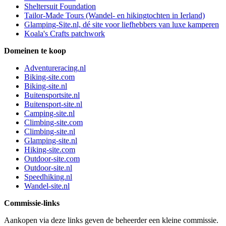
Sheltersuit Foundation
Tailor-Made Tours (Wandel- en hikingtochten in Ierland)
Glamping-Site.nl, dé site voor liefhebbers van luxe kamperen
Koala's Crafts patchwork
Domeinen te koop
Adventureracing.nl
Biking-site.com
Biking-site.nl
Buitensportsite.nl
Buitensport-site.nl
Camping-site.nl
Climbing-site.com
Climbing-site.nl
Glamping-site.nl
Hiking-site.com
Outdoor-site.com
Outdoor-site.nl
Speedhiking.nl
Wandel-site.nl
Commissie-links
Aankopen via deze links geven de beheerder een kleine commissie.