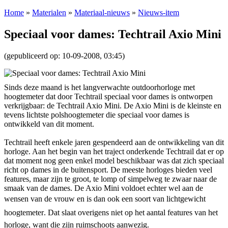
Home
»
Materialen
»
Materiaal-nieuws
»
Nieuws-item
Speciaal voor dames: Techtrail Axio Mini
(gepubliceerd op: 10-09-2008, 03:45)
Sinds deze maand is het langverwachte outdoorhorloge met
hoogtemeter dat door Techtrail speciaal voor dames is ontworpen
verkrijgbaar: de Techtrail Axio Mini. De Axio Mini is de kleinste en
tevens lichtste polshoogtemeter die speciaal voor dames is
ontwikkeld van dit moment.
Techtrail heeft enkele jaren gespendeerd aan de ontwikkeling van dit
horloge. Aan het begin van het traject onderkende Techtrail dat er op
dat moment nog geen enkel model beschikbaar was dat zich speciaal
richt op dames in de buitensport. De meeste horloges bieden veel
features, maar zijn te groot, te lomp of simpelweg te zwaar naar de
smaak van de dames. De Axio Mini voldoet echter wel aan de
wensen van de vrouw en is dan ook een soort van lichtgewicht
hoogtemeter. Dat slaat overigens niet op het aantal features van het
horloge, want die zijn ruimschoots aanwezig.