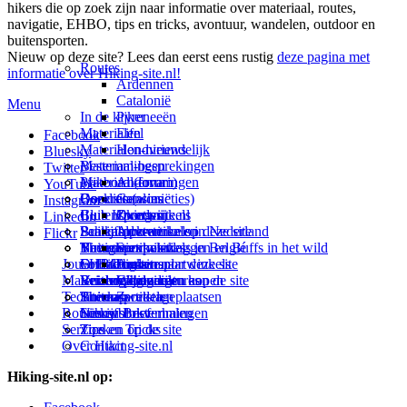
hikers die op zoek zijn naar informatie over materiaal, routes,
navigatie, EHBO, tips en tricks, avontuur, wandelen, outdoor en
buitensporten.
Nieuw op deze site? Lees dan eerst eens rustig
deze pagina met
Routes
informatie over Hiking-site.nl!
Ardennen
Catalonië
Menu
In de kijker
Pyreneeën
Materialen
Eifel
Facebook
Materialen-nieuws
Hondvriendelijk
Bluesky
Materiaal-besprekingen
Bestemmingen
Twitter
Prikbord (forum)
Materiaal-ervaringen
Andorra
YouTube
Goodies (winacties)
Boekrecensies
Deze site
Catalonië
Instagram
Club Hiking-site.nl
Buitensportwinkels
Zweden
Over mij
LinkedIn
Schrijfblok-artikelen
Buitensportwinkels in Nederland
Paalkamperen
Adverteren op deze site
Flickr
Virtuele exposities
Buitensportwinkels in Belgié
Navigatie
Thema-artikelen
Summit-vlaggen en Buffs in het wild
Jouw Hiking-site.nl
Fotoalbums
Online buitensportwinkels
EHBO
Andorra
Linken naar deze site
Materialen: kiezen en kopen
Reisboekhandels
Verzorging
Buitensportvacatures
Catalonië
Wijzigingen aan de site
Technieken
Thema-artikelen
Buitensportstageplaatsen
Sitemap
Zweden
Routes en Bestemmingen
Schrijfblokverhalen
Links
Nieuwsbrief
Service
Tips en Tricks
Zoeken op de site
Over Hiking-site.nl
Contact
Hiking-site.nl op: