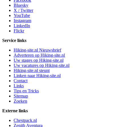
Facebook
Bluesky
X / Twitter
YouTube
Instagram
LinkedIn
Flickr
Service links
Hiking-site.nl Nieuwsbrief
Adverteren op Hiking-site.nl
Uw stages op Hiking-site.nl
Uw vacatures op Hiking-site.nl
Hiking-site.nl steunt
Linken naar Hiking-site.nl
Contact
Links
Tips en Tricks
Sitemap
Zoeken
Externe links
Chestpack.nl
Zenith Aventura