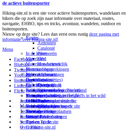
de actieve buitensporter
Hiking-site.nl is een site voor actieve buitensporters, wandelaars en
hikers die op zoek zijn naar informatie over materiaal, routes,
navigatie, EHBO, tips en tricks, avontuur, wandelen, outdoor en
buitensporten.
Nieuw op deze site? Lees dan eerst eens rustig
deze pagina met
Routes
informatie over Hiking-site.nl!
Ardennen
Catalonië
Menu
In de kijker
Pyreneeën
Materialen
Eifel
Facebook
Materialen-nieuws
Hondvriendelijk
Bluesky
Materiaal-besprekingen
Bestemmingen
Twitter
Prikbord (forum)
Materiaal-ervaringen
Andorra
YouTube
Goodies (winacties)
Boekrecensies
Deze site
Catalonië
Instagram
Club Hiking-site.nl
Buitensportwinkels
Zweden
Over mij
LinkedIn
Schrijfblok-artikelen
Buitensportwinkels in Nederland
Paalkamperen
Adverteren op deze site
Flickr
Virtuele exposities
Buitensportwinkels in Belgié
Navigatie
Thema-artikelen
Summit-vlaggen en Buffs in het wild
Jouw Hiking-site.nl
Fotoalbums
Online buitensportwinkels
EHBO
Andorra
Linken naar deze site
Materialen: kiezen en kopen
Reisboekhandels
Verzorging
Buitensportvacatures
Catalonië
Wijzigingen aan de site
Technieken
Thema-artikelen
Buitensportstageplaatsen
Sitemap
Zweden
Routes en Bestemmingen
Schrijfblokverhalen
Links
Nieuwsbrief
Service
Tips en Tricks
Zoeken op de site
Over Hiking-site.nl
Contact