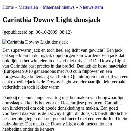
Home
»
Materialen
»
Materiaal-nieuws
»
Nieuws-item
Carinthia Downy Light donsjack
(gepubliceerd op: 06-10-2009, 08:12)
Een superwarm jack en toch heel erg licht van gewicht? Een jack
dat superklein in de rugzak opgeborgen kan worden? Een jack dat
ook tijdens het winkelen in de stad niet misstaat? De Downy Light
van Carinthia past precies in dat profiel. Dankzij de beste materialen
(Europees 90/10 ganzendons met 700 cuin fillpower en een
hoogwaardige buitenlaag van Pertex Quantum) en in de stijl van een
echt expeditiejack is de Downy Light wonderbaarlijk klein verpakt,
vederlicht en toch lekker warm.
Dankzij decennialange ervaring met het maken van hoogwaardige
donsslaapzakken is het voor de Oostenrijkse producent Carinthia
een kinderspel om ook goede donskleding te maken. Een goed
voorbeeld daarvan is de Downy Light: dit donsjack biedt ultralichte
bescherming tegen de kou, gecombineerd met een verbluffend klein
pakvolume. Dat maakt de Downy Light ook meteen tot een
hebbeding onder de kenners.