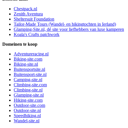
Chestpack.nl
Zenith Aventura
Sheltersuit Foundation
Tailor-Made Tours (Wandel- en hikingtochten in Ierland)
Glamping-Site.nl, dé site voor liefhebbers van luxe kamperen
Koala's Crafts patchwork
Domeinen te koop
Adventureracing.nl
Biking-site.com
Biking-site.nl
Buitensportsite.nl
Buitensport-site.nl
Camping-site.nl
Climbing-site.com
Climbing-site.nl
Glamping-site.nl
Hiking-site.com
Outdoor-site.com
Outdoor-site.nl
Speedhiking.nl
Wandel-site.nl