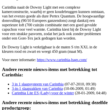
Carinthia naait de Downy Light met een complexe
kamerconstructie, waarbij er geen koudebruggen kunnen ontstaan,
van het evenzo goede als dure Pertex Quantum. De hoogwaardige
donsvulling (90/10 Europees ganzendons) zorgt dankzij een
superieure loft (700 cuin)in combinatie met een goed gevulde
capuchon voor veel warmte. Carinthia kiest bij de Downy Light
voor een strakke pasvorm, zodat het jack ook zonder problemen
onder een Gore-Tex jack gedragen kan worden.
De Downy Light is verkrijgbaar is de maten S t/m XXL in de
kleuren rood en zwart en weegt 450 gram (maat M).
Voor meer informatie:
https://www.carinthia-bags.com/
Andere recente nieuws-items met betrekking tot
Carinthia:
3 in 1 slaapsysteem van Carinthia
(07-07-2010, 09:38)
3-in-1 slaapzakken van Carinthia
(10-06-2009, 01:49)
Carinthia Lite ES (Lady) voor de winter
(28-01-2009, 04:48)
Andere recente nieuws-items met betrekking dezelfde
productgroep: