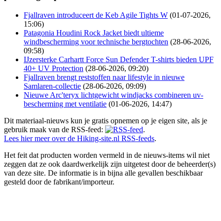
Fjallraven introduceert de Keb Agile Tights W
(01-07-2026,
15:06)
Patagonia Houdini Rock Jacket biedt ultieme
windbescherming voor technische bergtochten
(28-06-2026,
09:58)
IJzersterke Carhartt Force Sun Defender T-shirts bieden UPF
40+ UV Protection
(28-06-2026, 09:20)
Fjallraven brengt reststoffen naar lifestyle in nieuwe
Samlaren-collectie
(28-06-2026, 09:09)
Nieuwe Arc'teryx lichtgewicht windjacks combineren uv-
bescherming met ventilatie
(01-06-2026, 14:47)
Dit materiaal-nieuws kun je gratis opnemen op je eigen site, als je
gebruik maak van de RSS-feed:
.
Lees hier meer over de Hiking-site.nl RSS-feeds
.
Het feit dat producten worden vermeld in de nieuws-items wil niet
zeggen dat ze ook daardwerkelijk zijn uitgetest door de beheerder(s)
van deze site. De informatie is in bijna alle gevallen beschikbaar
gesteld door de fabrikant/importeur.