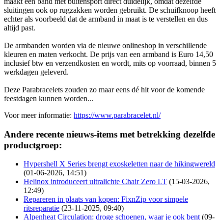
maakt een band met buitensport direct duidelijk, omdat dezelfde
sluitingen ook op rugzakken worden gebruikt. De schuifknoop heeft
echter als voorbeeld dat de armband in maat is te verstellen en dus
altijd past.
De armbanden worden via de nieuwe onlineshop in verschillende
kleuren en maten verkocht. De prijs van een armband is Euro 14,50
inclusief btw en verzendkosten en wordt, mits op voorraad, binnen 5
werkdagen geleverd.
Deze Parabracelets zouden zo maar eens dé hit voor de komende
feestdagen kunnen worden...
Voor meer informatie:
https://www.parabracelet.nl/
Andere recente nieuws-items met betrekking dezelfde
productgroep:
Hypershell X Series brengt exoskeletten naar de hikingwereld
(01-06-2026, 14:51)
Helinox introduceert ultralichte Chair Zero LT
(15-03-2026,
12:49)
Repareren in plaats van kopen: FixnZip voor simpele
ritsreparatie
(23-11-2025, 09:40)
Alpenheat Circulation: droge schoenen, waar je ook bent
(09-