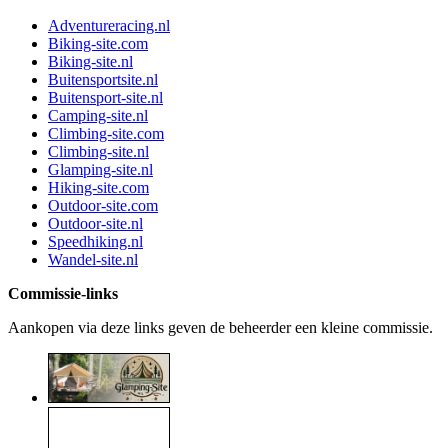
Adventureracing.nl
Biking-site.com
Biking-site.nl
Buitensportsite.nl
Buitensport-site.nl
Camping-site.nl
Climbing-site.com
Climbing-site.nl
Glamping-site.nl
Hiking-site.com
Outdoor-site.com
Outdoor-site.nl
Speedhiking.nl
Wandel-site.nl
Commissie-links
Aankopen via deze links geven de beheerder een kleine commissie.