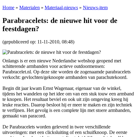
Home
»
Materialen
»
Materiaal-nieuws
»
Nieuws-item
Parabracelets: de nieuwe hit voor de
feestdagen?
(gepubliceerd op: 11-11-2010, 08:48)
Onlangs is er een nieuwe Nederlandse webshop geopend met
schitterende armbanden voor actieve outdoormensen:
Parabracelet.nl. Op deze site worden de zogenaamde parabracelets
verkocht: gevlochten/geknoopte armbanden van parachutekoord.
Begin dit jaar kwam Ernst Wagenaar, eigenaar van de winkel,
tijdens het wandelen op het idee om van een stuk touw een armband
te knopen. Het resultaat beviel en ook uit zijn omgeving kreeg hij
leuke reacties. Daarop besloot hij er meer te maken en zijn techniek
te verfijnen. Het gevolg is een complete lijn met stoere armbanden,
gemaakt van paracord.
De Parabracelets worden geleverd in twee verschillende
uitvoeringen: met een clicksluiting of een schuifknoop. De eerste