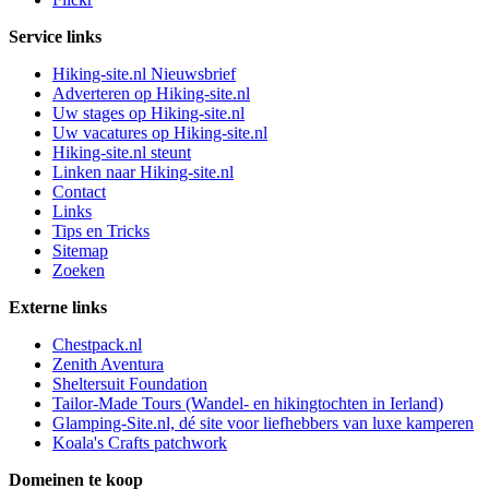
Service links
Hiking-site.nl Nieuwsbrief
Adverteren op Hiking-site.nl
Uw stages op Hiking-site.nl
Uw vacatures op Hiking-site.nl
Hiking-site.nl steunt
Linken naar Hiking-site.nl
Contact
Links
Tips en Tricks
Sitemap
Zoeken
Externe links
Chestpack.nl
Zenith Aventura
Sheltersuit Foundation
Tailor-Made Tours (Wandel- en hikingtochten in Ierland)
Glamping-Site.nl, dé site voor liefhebbers van luxe kamperen
Koala's Crafts patchwork
Domeinen te koop