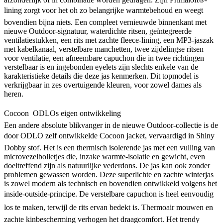
lining zorgt voor het oh zo belangrijke warmtebehoud en weegt
bovendien bijna niets. Een compleet vernieuwde binnenkant met
nieuwe Outdoor-signatuur, waterdichte ritsen, geïntegreerde
ventilatiestukken, een rits met zachte fleece-lining, een MP3-jaszak
met kabelkanaal, verstelbare manchetten, twee zijdelingse ritsen
voor ventilatie, een afneembare capuchon die in twee richtingen
verstelbaar is en ingebonden eyelets zijn slechts enkele van de
karakteristieke details die deze jas kenmerken. Dit topmodel is
verkrijgbaar in zes overtuigende kleuren, voor zowel dames als
heren.
Cocoon  ODLOs eigen ontwikkeling
Een andere absolute blikvanger in de nieuwe Outdoor-collectie is de
door ODLO zelf ontwikkelde Cocoon jacket, vervaardigd in Shiny
Dobby stof. Het is een thermisch isolerende jas met een vulling van
microvezelbolletjes die, inzake warmte-isolatie en gewicht, even
doeltreffend zijn als natuurlijke vederdons. De jas kan ook zonder
problemen gewassen worden. Deze superlichte en zachte winterjas
is zowel modern als technisch en bovendien ontwikkeld volgens het
inside-outside-principe. De verstelbare capuchon is heel eenvoudig
los te maken, terwijl de rits ervan bedekt is. Thermoair mouwen en
zachte kinbescherming verhogen het draagcomfort. Het trendy