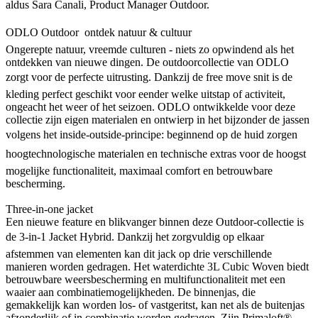
aldus Sara Canali, Product Manager Outdoor.
ODLO Outdoor  ontdek natuur & cultuur
Ongerepte natuur, vreemde culturen - niets zo opwindend als het
ontdekken van nieuwe dingen. De outdoorcollectie van ODLO
zorgt voor de perfecte uitrusting. Dankzij de free move snit is de
kleding perfect geschikt voor eender welke uitstap of activiteit,
ongeacht het weer of het seizoen. ODLO ontwikkelde voor deze
collectie zijn eigen materialen en ontwierp in het bijzonder de jassen
volgens het inside-outside-principe: beginnend op de huid zorgen
hoogtechnologische materialen en technische extras voor de hoogst
mogelijke functionaliteit, maximaal comfort en betrouwbare
bescherming.
Three-in-one jacket
Een nieuwe feature en blikvanger binnen deze Outdoor-collectie is
de 3-in-1 Jacket Hybrid. Dankzij het zorgvuldig op elkaar
afstemmen van elementen kan dit jack op drie verschillende
manieren worden gedragen. Het waterdichte 3L Cubic Woven biedt
betrouwbare weersbescherming en multifunctionaliteit met een
waaier aan combinatiemogelijkheden. De binnenjas, die
gemakkelijk kan worden los- of vastgeritst, kan net als de buitenjas
afzonderlijk of in combinatie worden gedragen. Zijn Primaloft®-