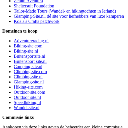
Zenith Aventura
Sheltersuit Foundation
Tailor-Made Tours (Wandel- en hikingtochten in Ierland)
Glamping-Site.nl, dé site voor liefhebbers van luxe kamperen
Koala's Crafts patchwork
Domeinen te koop
Adventureracing.nl
Biking-site.com
Biking-site.nl
Buitensportsite.nl
Buitensport-site.nl
Camping-site.nl
Climbing-site.com
Climbing-site.nl
Glamping-site.nl
Hiking-site.com
Outdoor-site.com
Outdoor-site.nl
Speedhiking.nl
Wandel-site.nl
Commissie-links
Aankopen via deze links geven de beheerder een kleine commissie.