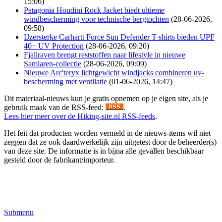
15:06)
Patagonia Houdini Rock Jacket biedt ultieme
windbescherming voor technische bergtochten
(28-06-2026,
09:58)
IJzersterke Carhartt Force Sun Defender T-shirts bieden UPF
40+ UV Protection
(28-06-2026, 09:20)
Fjallraven brengt reststoffen naar lifestyle in nieuwe
Samlaren-collectie
(28-06-2026, 09:09)
Nieuwe Arc'teryx lichtgewicht windjacks combineren uv-
bescherming met ventilatie
(01-06-2026, 14:47)
Dit materiaal-nieuws kun je gratis opnemen op je eigen site, als je
gebruik maak van de RSS-feed:
.
Lees hier meer over de Hiking-site.nl RSS-feeds
.
Het feit dat producten worden vermeld in de nieuws-items wil niet
zeggen dat ze ook daardwerkelijk zijn uitgetest door de beheerder(s)
van deze site. De informatie is in bijna alle gevallen beschikbaar
gesteld door de fabrikant/importeur.
Submenu