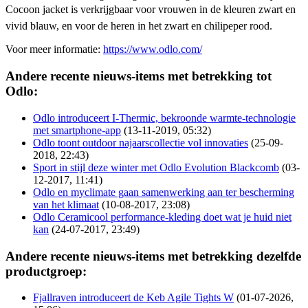
Cocoon jacket is verkrijgbaar voor vrouwen in de kleuren zwart en
vivid blauw, en voor de heren in het zwart en chilipeper rood.
Voor meer informatie:
https://www.odlo.com/
Andere recente nieuws-items met betrekking tot
Odlo:
Odlo introduceert I-Thermic, bekroonde warmte-technologie
met smartphone-app
(13-11-2019, 05:32)
Odlo toont outdoor najaarscollectie vol innovaties
(25-09-
2018, 22:43)
Sport in stijl deze winter met Odlo Evolution Blackcomb
(03-
12-2017, 11:41)
Odlo en myclimate gaan samenwerking aan ter bescherming
van het klimaat
(10-08-2017, 23:08)
Odlo Ceramicool performance-kleding doet wat je huid niet
kan
(24-07-2017, 23:49)
Andere recente nieuws-items met betrekking dezelfde
productgroep:
Fjallraven introduceert de Keb Agile Tights W
(01-07-2026,