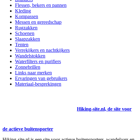
Flessen, bekers en pannen
Kleding
Kompassen
Messen en gereedschap
Rugzakken
Schoenen
Slaapzakken
Tenten
Verrekijkers en nachtkijkers
Wandelstokken
Waterfilters en purifiers
Zonnebrillen
Links naar merken
Ervaringen van gebruikers
Materiaal-besprekingen
Hiking-site.nl, de site voor
de actieve buitensporter
Hiking-site.nl is een site voor actieve buitensporters, wandelaars en