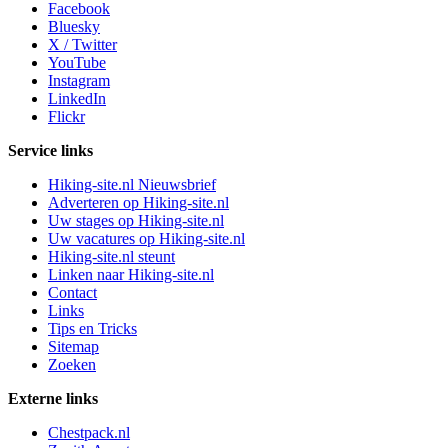
Facebook
Bluesky
X / Twitter
YouTube
Instagram
LinkedIn
Flickr
Service links
Hiking-site.nl Nieuwsbrief
Adverteren op Hiking-site.nl
Uw stages op Hiking-site.nl
Uw vacatures op Hiking-site.nl
Hiking-site.nl steunt
Linken naar Hiking-site.nl
Contact
Links
Tips en Tricks
Sitemap
Zoeken
Externe links
Chestpack.nl