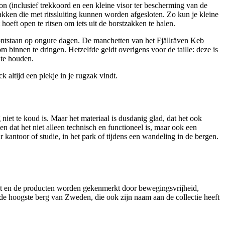
n (inclusief trekkoord en een kleine visor ter bescherming van de
akken die met ritssluiting kunnen worden afgesloten. Zo kun je kleine
hoeft open te ritsen om iets uit de borstzakken te halen.
 ontstaan op ongure dagen. De manchetten van het Fjällräven Keb
 binnen te dringen. Hetzelfde geldt overigens voor de taille: deze is
 te houden.
altijd een plekje in je rugzak vindt.
iet te koud is. Maar het materiaal is dusdanig glad, dat het ook
en dat het niet alleen technisch en functioneel is, maar ook een
r kantoor of studie, in het park of tijdens een wandeling in de bergen.
erkt en de producten worden gekenmerkt door bewegingsvrijheid,
de hoogste berg van Zweden, die ook zijn naam aan de collectie heeft