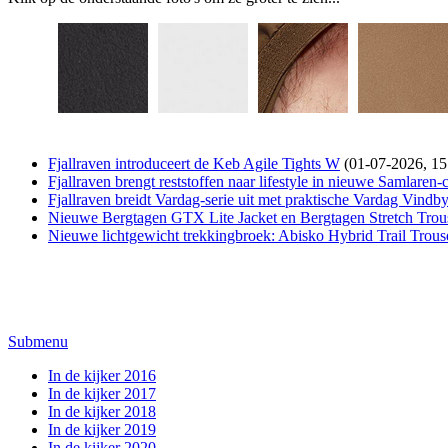
Fjallraven introduceert de Keb Agile Tights W
(01-07-2026, 15
Fjallraven brengt reststoffen naar lifestyle in nieuwe Samlaren-c
Fjallraven breidt Vardag-serie uit met praktische Vardag Vindby
Nieuwe Bergtagen GTX Lite Jacket en Bergtagen Stretch Trous
Nieuwe lichtgewicht trekkingbroek: Abisko Hybrid Trail Trous
Submenu
In de kijker 2016
In de kijker 2017
In de kijker 2018
In de kijker 2019
In de kijker 2020