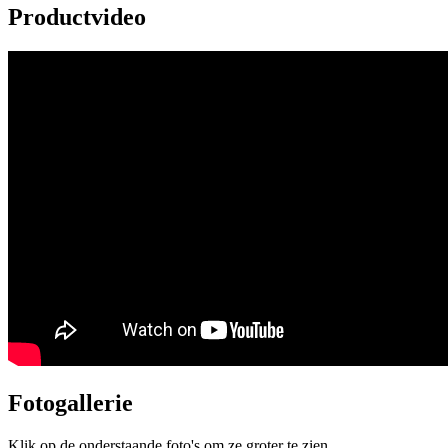
Productvideo
Fotogallerie
Klik op de onderstaande foto's om ze groter te zien...