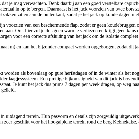
s dat je mag verwachten. Denk daarbij aan een goed verstelbare capucho
eriaal in op te bergen. Daarnaast is het jack voorzien van twee borstz
tzakken zitten aan de buitenkant, zodat je het jack op koude dagen niet 
 zijn voorzien van een beschermende flap, zodat er geen koudebruggen
en aan. Ook hier zul je dus geen warmte verliezen en krijgt geen kans om
zorgen voor een correcte afsluiting van het jack om de isolatie compleet
maat m) en kan het bijzonder compact worden opgeborgen, zodat dit jack 
 worden als bovenlaag op gure herfstdagen of in de winter als het nog n
ider laagjessysteem. Een prettige bijkomstigheid van dit jack is bovendi
misstaat. Je kunt het jack dus prima 7 dagen per week dragen, op weg naa
geliefd.
g in uitdagend terrein. Hun pasvorm en details zijn zorgvuldig uitgew
n zeer geschikt voor het hoogalpiene terrein rond de berg Kebnekaise, 