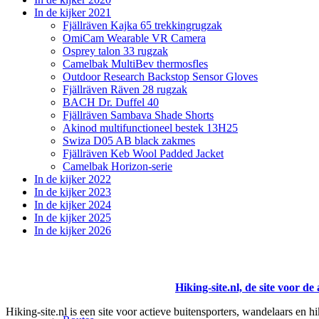
In de kijker 2021
Fjällräven Kajka 65 trekkingrugzak
OmiCam Wearable VR Camera
Osprey talon 33 rugzak
Camelbak MultiBev thermosfles
Outdoor Research Backstop Sensor Gloves
Fjällräven Räven 28 rugzak
BACH Dr. Duffel 40
Fjällräven Sambava Shade Shorts
Akinod multifunctioneel bestek 13H25
Swiza D05 AB black zakmes
Fjällräven Keb Wool Padded Jacket
Camelbak Horizon-serie
In de kijker 2022
In de kijker 2023
In de kijker 2024
In de kijker 2025
In de kijker 2026
Hiking-site.nl, de site voor de
Hiking-site.nl is een site voor actieve buitensporters, wandelaars en h