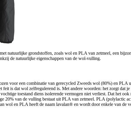
et natuurlijke grondstoffen, zoals wol en PLA van zetmeel, een bijzond
ankzij de natuurlijke eigenschappen van de wol-vulling.
kozen voor een combinatie van gerecycled Zweeds wol (80%) en PLA uit
t feit is dat wol zelfregulerend is. Met andere woorden: het zorgt dat j
vochtige toestand diens isolerende vermogen niet verliest. Dat het oo
ge 20% van de vulling bestaat uit PLA van zetmeel. PLA (polylactic acid
an wol en PLA heeft de naam lavalan® en wordt door enkele van de voo