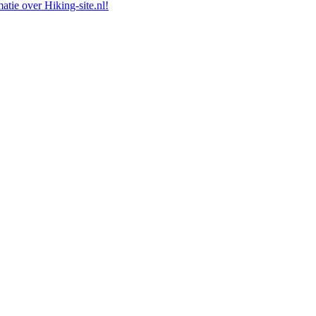
atie over Hiking-site.nl!