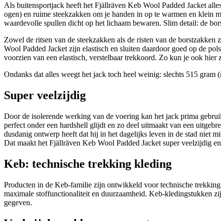
Als buitensportjack heeft het Fjällräven Keb Wool Padded Jacket alle
ogen) en ruime steekzakken om je handen in op te warmen en klein mat
waardevolle spullen dicht op het lichaam bewaren. Slim detail: de bors
Zowel de ritsen van de steekzakken als de risten van de borstzakken
Wool Padded Jacket zijn elastisch en sluiten daardoor goed op de pols
voorzien van een elastisch, verstelbaar trekkoord. Zo kun je ook hier 
Ondanks dat alles weegt het jack toch heel weinig: slechts 515 gram (
Super veelzijdig
Door de isolerende werking van de voering kan het jack prima gebruikt
perfect onder een hardshell glijdt en zo deel uitmaakt van een uitgebre
dusdanig ontwerp heeft dat hij in het dagelijks leven in de stad niet 
Dat maakt het Fjällräven Keb Wool Padded Jacket super veelzijdig en 
Keb: technische trekking kleding
Producten in de Keb-familie zijn ontwikkeld voor technische trekkin
maximale stoffunctionaliteit en duurzaamheid. Keb-kledingstukken zij
gegeven.