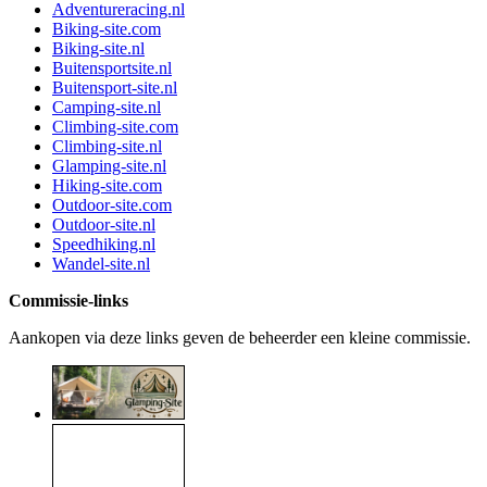
Adventureracing.nl
Biking-site.com
Biking-site.nl
Buitensportsite.nl
Buitensport-site.nl
Camping-site.nl
Climbing-site.com
Climbing-site.nl
Glamping-site.nl
Hiking-site.com
Outdoor-site.com
Outdoor-site.nl
Speedhiking.nl
Wandel-site.nl
Commissie-links
Aankopen via deze links geven de beheerder een kleine commissie.