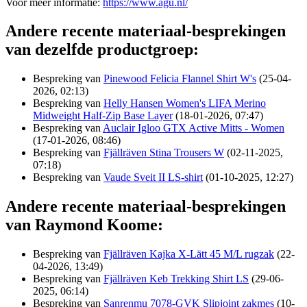
Voor meer informatie:
https://www.agu.nl/
Andere recente materiaal-besprekingen
van dezelfde productgroep:
Bespreking van
Pinewood Felicia Flannel Shirt W's
(25-04-
2026, 02:13)
Bespreking van
Helly Hansen Women's LIFA Merino
Midweight Half-Zip Base Layer
(18-01-2026, 07:47)
Bespreking van
Auclair Igloo GTX Active Mitts - Women
(17-01-2026, 08:46)
Bespreking van
Fjällräven Stina Trousers W
(02-11-2025,
07:18)
Bespreking van
Vaude Sveit II LS-shirt
(01-10-2025, 12:27)
Andere recente materiaal-besprekingen
van Raymond Koome:
Bespreking van
Fjällräven Kajka X-Lätt 45 M/L rugzak
(22-
04-2026, 13:49)
Bespreking van
Fjällräven Keb Trekking Shirt LS
(29-06-
2025, 06:14)
Bespreking van
Sanrenmu 7078-GVK Slipjoint zakmes
(10-