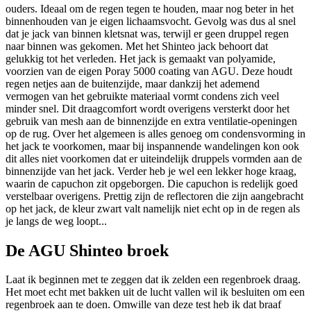
ouders. Ideaal om de regen tegen te houden, maar nog beter in het
binnenhouden van je eigen lichaamsvocht. Gevolg was dus al snel
dat je jack van binnen kletsnat was, terwijl er geen druppel regen
naar binnen was gekomen. Met het Shinteo jack behoort dat
gelukkig tot het verleden. Het jack is gemaakt van polyamide,
voorzien van de eigen Poray 5000 coating van AGU. Deze houdt
regen netjes aan de buitenzijde, maar dankzij het ademend
vermogen van het gebruikte materiaal vormt condens zich veel
minder snel. Dit draagcomfort wordt overigens versterkt door het
gebruik van mesh aan de binnenzijde en extra ventilatie-openingen
op de rug. Over het algemeen is alles genoeg om condensvorming in
het jack te voorkomen, maar bij inspannende wandelingen kon ook
dit alles niet voorkomen dat er uiteindelijk druppels vormden aan de
binnenzijde van het jack. Verder heb je wel een lekker hoge kraag,
waarin de capuchon zit opgeborgen. Die capuchon is redelijk goed
verstelbaar overigens. Prettig zijn de reflectoren die zijn aangebracht
op het jack, de kleur zwart valt namelijk niet echt op in de regen als
je langs de weg loopt...
De AGU Shinteo broek
Laat ik beginnen met te zeggen dat ik zelden een regenbroek draag.
Het moet echt met bakken uit de lucht vallen wil ik besluiten om een
regenbroek aan te doen. Omwille van deze test heb ik dat braaf