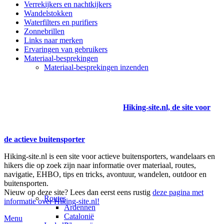
Verrekijkers en nachtkijkers
Wandelstokken
Waterfilters en purifiers
Zonnebrillen
Links naar merken
Ervaringen van gebruikers
Materiaal-besprekingen
Materiaal-besprekingen inzenden
Hiking-site.nl, de site voor
de actieve buitensporter
Hiking-site.nl is een site voor actieve buitensporters, wandelaars en
hikers die op zoek zijn naar informatie over materiaal, routes,
navigatie, EHBO, tips en tricks, avontuur, wandelen, outdoor en
buitensporten.
Nieuw op deze site? Lees dan eerst eens rustig
deze pagina met
Routes
informatie over Hiking-site.nl!
Ardennen
Catalonië
Menu