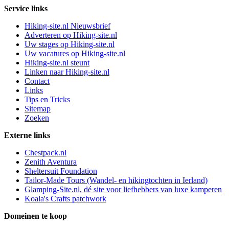
Service links
Hiking-site.nl Nieuwsbrief
Adverteren op Hiking-site.nl
Uw stages op Hiking-site.nl
Uw vacatures op Hiking-site.nl
Hiking-site.nl steunt
Linken naar Hiking-site.nl
Contact
Links
Tips en Tricks
Sitemap
Zoeken
Externe links
Chestpack.nl
Zenith Aventura
Sheltersuit Foundation
Tailor-Made Tours (Wandel- en hikingtochten in Ierland)
Glamping-Site.nl, dé site voor liefhebbers van luxe kamperen
Koala's Crafts patchwork
Domeinen te koop