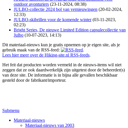
outdoor avonturiers
(23-11-2024, 08:38)
JULBO-collectie 2024 bol van vernieuwingen
(20-02-2024,
12:33)
JULBO-skibrillen voor de komende winter
(03-11-2023,
02:23)
Bright Series, De nieuwe Limited Edition capsulecollectie van
Julbo
(10-07-2023, 14:13)
Dit materiaal-nieuws kun je gratis opnemen op je eigen site, als je
gebruik maak van de RSS-feed:
.
Lees hier meer over de Hiking-site.nl RSS-feeds
.
Het feit dat producten worden vermeld in de nieuws-items wil niet
zeggen dat ze ook daardwerkelijk zijn uitgetest door de beheerder(s)
van deze site. De informatie is in bijna alle gevallen beschikbaar
gesteld door de fabrikant/importeur.
Submenu
Materiaal-nieuws
Materiaal-nieuws van 2003