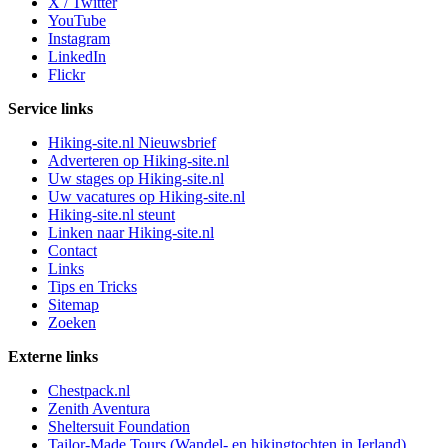
X / Twitter
YouTube
Instagram
LinkedIn
Flickr
Service links
Hiking-site.nl Nieuwsbrief
Adverteren op Hiking-site.nl
Uw stages op Hiking-site.nl
Uw vacatures op Hiking-site.nl
Hiking-site.nl steunt
Linken naar Hiking-site.nl
Contact
Links
Tips en Tricks
Sitemap
Zoeken
Externe links
Chestpack.nl
Zenith Aventura
Sheltersuit Foundation
Tailor-Made Tours (Wandel- en hikingtochten in Ierland)