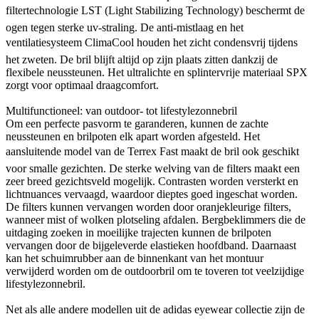
filtertechnologie LST (Light Stabilizing Technology) beschermt de
ogen tegen sterke uv-straling. De anti-mistlaag en het
ventilatiesysteem ClimaCool houden het zicht condensvrij tijdens
het zweten. De bril blijft altijd op zijn plaats zitten dankzij de
flexibele neussteunen. Het ultralichte en splintervrije materiaal SPX
zorgt voor optimaal draagcomfort.
Multifunctioneel: van outdoor- tot lifestylezonnebril
Om een perfecte pasvorm te garanderen, kunnen de zachte
neussteunen en brilpoten elk apart worden afgesteld. Het
aansluitende model van de Terrex Fast maakt de bril ook geschikt
voor smalle gezichten. De sterke welving van de filters maakt een
zeer breed gezichtsveld mogelijk. Contrasten worden versterkt en
lichtnuances vervaagd, waardoor dieptes goed ingeschat worden.
De filters kunnen vervangen worden door oranjekleurige filters,
wanneer mist of wolken plotseling afdalen. Bergbeklimmers die de
uitdaging zoeken in moeilijke trajecten kunnen de brilpoten
vervangen door de bijgeleverde elastieken hoofdband. Daarnaast
kan het schuimrubber aan de binnenkant van het montuur
verwijderd worden om de outdoorbril om te toveren tot veelzijdige
lifestylezonnebril.
Net als alle andere modellen uit de adidas eyewear collectie zijn de