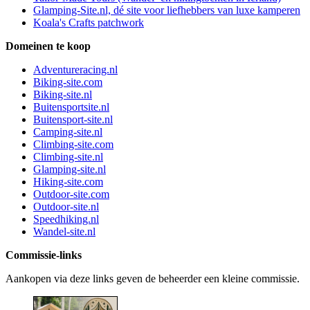
Glamping-Site.nl, dé site voor liefhebbers van luxe kamperen
Koala's Crafts patchwork
Domeinen te koop
Adventureracing.nl
Biking-site.com
Biking-site.nl
Buitensportsite.nl
Buitensport-site.nl
Camping-site.nl
Climbing-site.com
Climbing-site.nl
Glamping-site.nl
Hiking-site.com
Outdoor-site.com
Outdoor-site.nl
Speedhiking.nl
Wandel-site.nl
Commissie-links
Aankopen via deze links geven de beheerder een kleine commissie.