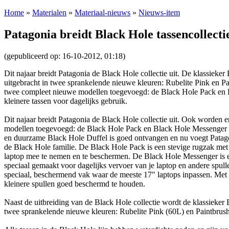
Home
»
Materialen
»
Materiaal-nieuws
»
Nieuws-item
Patagonia breidt Black Hole tassencollectie
(gepubliceerd op: 16-10-2012, 01:18)
Dit najaar breidt Patagonia de Black Hole collectie uit. De klassieke
uitgebracht in twee sprankelende nieuwe kleuren: Rubelite Pink en 
twee compleet nieuwe modellen toegevoegd: de Black Hole Pack en 
kleinere tassen voor dagelijks gebruik.
Dit najaar breidt Patagonia de Black Hole collectie uit. Ook worden 
modellen toegevoegd: de Black Hole Pack en Black Hole Messenger zi
en duurzame Black Hole Duffel is goed ontvangen en nu voegt Patago
de Black Hole familie. De Black Hole Pack is een stevige rugzak met 
laptop mee te nemen en te beschermen. De Black Hole Messenger is 
speciaal gemaakt voor dagelijks vervoer van je laptop en andere spul
speciaal, beschermend vak waar de meeste 17" laptops inpassen. Met
kleinere spullen goed beschermd te houden.
Naast de uitbreiding van de Black Hole collectie wordt de klassieker 
twee sprankelende nieuwe kleuren: Rubelite Pink (60L) en Paintbrus