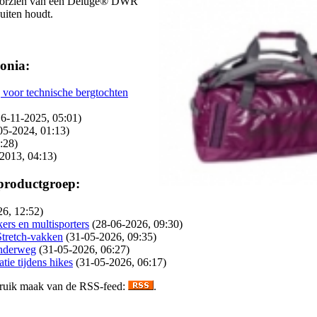
n voorzien van een Deluge® DWR
buiten houdt.
onia:
 voor technische bergtochten
16-11-2025, 05:01)
05-2024, 01:13)
:28)
2013, 04:13)
 productgroep:
26, 12:52)
ers en multisporters
(28-06-2026, 09:30)
Stretch-vakken
(31-05-2026, 09:35)
onderweg
(31-05-2026, 06:27)
ie tijdens hikes
(31-05-2026, 06:17)
gebruik maak van de RSS-feed:
.