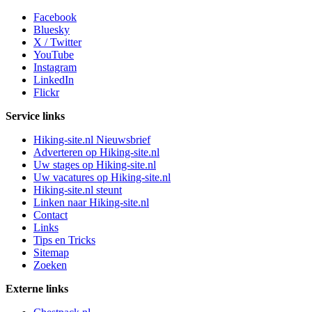
Facebook
Bluesky
X / Twitter
YouTube
Instagram
LinkedIn
Flickr
Service links
Hiking-site.nl Nieuwsbrief
Adverteren op Hiking-site.nl
Uw stages op Hiking-site.nl
Uw vacatures op Hiking-site.nl
Hiking-site.nl steunt
Linken naar Hiking-site.nl
Contact
Links
Tips en Tricks
Sitemap
Zoeken
Externe links