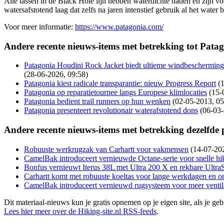
Alle tassen in de Black Hole lijn hebben waterdichte naden en zij
watersafstotend laag dat zelfs na jaren intenstief gebruik al het water 
Voor meer informatie:
https://www.patagonia.com/
Andere recente nieuws-items met betrekking tot Patag
Patagonia Houdini Rock Jacket biedt ultieme windbescherming
(28-06-2026, 09:58)
Patagonia kiest radicale transparantie: nieuw Progress Report
(
Patagonia op reparatietournee langs Europese klimlocaties
(15-
Patagonia bedient trail runners op hun wenken
(02-05-2013, 05
Patagonia presenteert revolutionair waterafstotend dons
(06-03-
Andere recente nieuws-items met betrekking dezelfde
Robuuste werkrugzak van Carhartt voor vakmensen
(14-07-20
CamelBak introduceert vernieuwde Octane-serie voor snelle hik
Bonfus vernieuwt Iterus 38L met Ultra 200 X en rekbare Ultra
Carhartt komt met robuuste koeltas voor lange werkdagen en 
CamelBak introduceert vernieuwd rugsysteem voor meer ventilat
Dit materiaal-nieuws kun je gratis opnemen op je eigen site, als je 
Lees hier meer over de Hiking-site.nl RSS-feeds
.