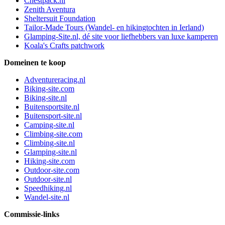
Chestpack.nl
Zenith Aventura
Sheltersuit Foundation
Tailor-Made Tours (Wandel- en hikingtochten in Ierland)
Glamping-Site.nl, dé site voor liefhebbers van luxe kamperen
Koala's Crafts patchwork
Domeinen te koop
Adventureracing.nl
Biking-site.com
Biking-site.nl
Buitensportsite.nl
Buitensport-site.nl
Camping-site.nl
Climbing-site.com
Climbing-site.nl
Glamping-site.nl
Hiking-site.com
Outdoor-site.com
Outdoor-site.nl
Speedhiking.nl
Wandel-site.nl
Commissie-links