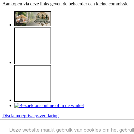
Aankopen via deze links geven de beheerder een kleine commissie.
Disclaimer/privacy-verklaring
Copyright © 1999 - 2026
Raymond Koome
Deze website maakt gebruik van cookies om het gebruik
Site made by
Koome-webservice