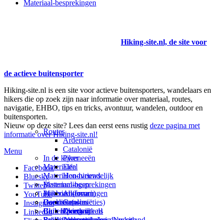
Materiaal-besprekingen
Hiking-site.nl, de site voor
de actieve buitensporter
Hiking-site.nl is een site voor actieve buitensporters, wandelaars en
hikers die op zoek zijn naar informatie over materiaal, routes,
navigatie, EHBO, tips en tricks, avontuur, wandelen, outdoor en
buitensporten.
Nieuw op deze site? Lees dan eerst eens rustig
deze pagina met
Routes
informatie over Hiking-site.nl!
Ardennen
Catalonië
Menu
In de kijker
Pyreneeën
Materialen
Eifel
Facebook
Materialen-nieuws
Hondvriendelijk
Bluesky
Materiaal-besprekingen
Bestemmingen
Twitter
Prikbord (forum)
Materiaal-ervaringen
Andorra
YouTube
Goodies (winacties)
Boekrecensies
Deze site
Catalonië
Instagram
Club Hiking-site.nl
Buitensportwinkels
Zweden
Over mij
LinkedIn
Schrijfblok-artikelen
Buitensportwinkels in Nederland
Paalkamperen
Adverteren op deze site