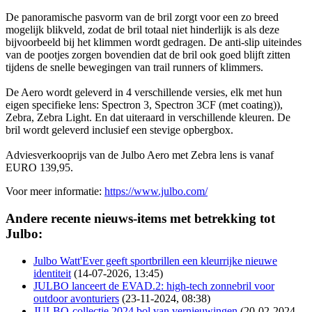
De panoramische pasvorm van de bril zorgt voor een zo breed
mogelijk blikveld, zodat de bril totaal niet hinderlijk is als deze
bijvoorbeeld bij het klimmen wordt gedragen. De anti-slip uiteindes
van de pootjes zorgen bovendien dat de bril ook goed blijft zitten
tijdens de snelle bewegingen van trail runners of klimmers.
De Aero wordt geleverd in 4 verschillende versies, elk met hun
eigen specifieke lens: Spectron 3, Spectron 3CF (met coating)),
Zebra, Zebra Light. En dat uiteraard in verschillende kleuren. De
bril wordt geleverd inclusief een stevige opbergbox.
Adviesverkooprijs van de Julbo Aero met Zebra lens is vanaf
EURO 139,95.
Voor meer informatie:
https://www.julbo.com/
Andere recente nieuws-items met betrekking tot
Julbo:
Julbo Watt'Ever geeft sportbrillen een kleurrijke nieuwe
identiteit
(14-07-2026, 13:45)
JULBO lanceert de EVAD.2: high-tech zonnebril voor
outdoor avonturiers
(23-11-2024, 08:38)
JULBO-collectie 2024 bol van vernieuwingen
(20-02-2024,