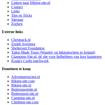
Linken naar Hiking-site.nl
Contact
Links
Tips en Tricks
Sitemap
Zoeken
Externe links
Chestpack.nl
Zenith Aventura
Sheltersuit Foundation
Tailor-Made Tours (Wandel- en hikingtochten in Ierland)
Glamping-Site.nl, dé site voor liefhebbers van luxe kamperen
Koala's Crafts patchwork
Domeinen te koop
Adventureracing.nl
Biking-site.com
Biking-site.nl
Buitensportsite.nl
Buitensport-site.nl
Camping-site.nl
Climbing-site.com