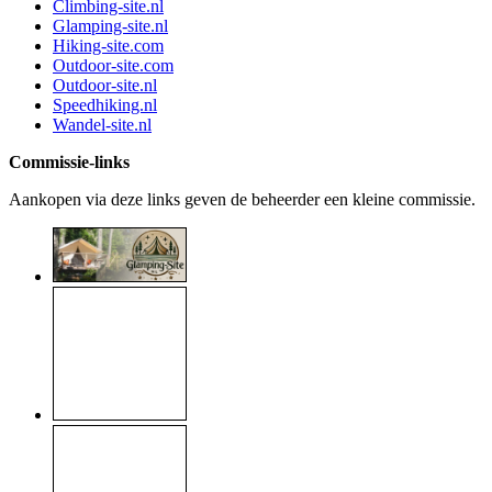
Climbing-site.nl
Glamping-site.nl
Hiking-site.com
Outdoor-site.com
Outdoor-site.nl
Speedhiking.nl
Wandel-site.nl
Commissie-links
Aankopen via deze links geven de beheerder een kleine commissie.