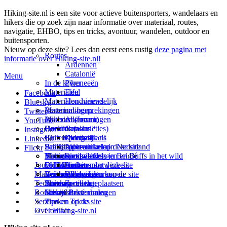
Hiking-site.nl is een site voor actieve buitensporters, wandelaars en
hikers die op zoek zijn naar informatie over materiaal, routes,
navigatie, EHBO, tips en tricks, avontuur, wandelen, outdoor en
buitensporten.
Nieuw op deze site? Lees dan eerst eens rustig
deze pagina met
Routes
informatie over Hiking-site.nl!
Ardennen
Catalonië
Menu
In de kijker
Pyreneeën
Materialen
Eifel
Facebook
Materialen-nieuws
Hondvriendelijk
Bluesky
Materiaal-besprekingen
Bestemmingen
Twitter
Prikbord (forum)
Materiaal-ervaringen
Andorra
YouTube
Goodies (winacties)
Boekrecensies
Deze site
Catalonië
Instagram
Club Hiking-site.nl
Buitensportwinkels
Zweden
Over mij
LinkedIn
Schrijfblok-artikelen
Buitensportwinkels in Nederland
Paalkamperen
Adverteren op deze site
Flickr
Virtuele exposities
Buitensportwinkels in Belgié
Navigatie
Thema-artikelen
Summit-vlaggen en Buffs in het wild
Jouw Hiking-site.nl
Fotoalbums
Online buitensportwinkels
EHBO
Andorra
Linken naar deze site
Materialen: kiezen en kopen
Reisboekhandels
Verzorging
Buitensportvacatures
Catalonië
Wijzigingen aan de site
Technieken
Thema-artikelen
Buitensportstageplaatsen
Sitemap
Zweden
Routes en Bestemmingen
Schrijfblokverhalen
Links
Nieuwsbrief
Service
Tips en Tricks
Zoeken op de site
Over Hiking-site.nl
Contact