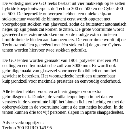
De volledig nieuwe GO-reeks bestaat uit vier makkelijk op te zetten
hybride koepelontwerpen: de Techno 300 en 500 en de Cyber 400
en 500. De beproefde ontwerpen hebben een unieke clip-on
stokstructuur waarbij de binnentent eerst wordt opgezet met
voorgebogen stokken van glasvezel, zodat de buitentent automatisch
netjes op zijn plaats zal komen te zitten. De grote voorruimte wordt
gecreëerd met externe stokken om zo de nodige extra ruimte en
hoofdruimte te bieden aan kampeerders. De voorruimte wordt bij de
Techno-modellen gecreëerd met één stok en bij de grotere Cyber-
tenten worden hiervoor twee stokken gebruikt.
De GO-tenten worden gemaakt van 190T-polyester met een PU-
coating en een hydrostatische zuil van 3000 mm. Er wordt ook
gebruikgemaakt van glasvezel voor meer flexibiliteit en om het
gewicht te beperken. Het woongedeelte heeft een uitneembaar
kuipgrondzeil voor maximale prestaties en eenvoudig onderhoud.
Alle tenten hebben voor- en achteringangen voor extra
gebruiksgemak. Dankzij de ventilatieopeningen in het dak en
vensters in de voorruimte blijft het binnen licht en luchtig en met de
opbergvakken in de voorruimte kunt u de tent netjes houden. In de
tenten kunnen drie tot vijf personen slapen in aparte slaapgedeeltes.
Adviesverkoopprijzen:
Techno 300 EURO 149,95