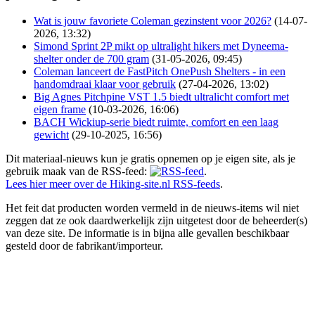
Wat is jouw favoriete Coleman gezinstent voor 2026?
(14-07-
2026, 13:32)
Simond Sprint 2P mikt op ultralight hikers met Dyneema-
shelter onder de 700 gram
(31-05-2026, 09:45)
Coleman lanceert de FastPitch OnePush Shelters - in een
handomdraai klaar voor gebruik
(27-04-2026, 13:02)
Big Agnes Pitchpine VST 1.5 biedt ultralicht comfort met
eigen frame
(10-03-2026, 16:06)
BACH Wickiup-serie biedt ruimte, comfort en een laag
gewicht
(29-10-2025, 16:56)
Dit materiaal-nieuws kun je gratis opnemen op je eigen site, als je
gebruik maak van de RSS-feed:
.
Lees hier meer over de Hiking-site.nl RSS-feeds
.
Het feit dat producten worden vermeld in de nieuws-items wil niet
zeggen dat ze ook daardwerkelijk zijn uitgetest door de beheerder(s)
van deze site. De informatie is in bijna alle gevallen beschikbaar
gesteld door de fabrikant/importeur.