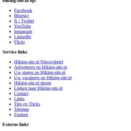
Hiking-site.nl op:
Facebook
Bluesky
X / Twitter
YouTube
Instagram
LinkedIn
Flickr
Service links
Hiking-site.nl Nieuwsbrief
Adverteren op Hiking-site.nl
Uw stages op Hiking-site.nl
Uw vacatures op Hiking-site.nl
Hiking-site.nl steunt
Linken naar Hiking-site.nl
Contact
Links
Tips en Tricks
Sitemap
Zoeken
Externe links