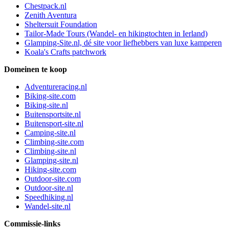
Chestpack.nl
Zenith Aventura
Sheltersuit Foundation
Tailor-Made Tours (Wandel- en hikingtochten in Ierland)
Glamping-Site.nl, dé site voor liefhebbers van luxe kamperen
Koala's Crafts patchwork
Domeinen te koop
Adventureracing.nl
Biking-site.com
Biking-site.nl
Buitensportsite.nl
Buitensport-site.nl
Camping-site.nl
Climbing-site.com
Climbing-site.nl
Glamping-site.nl
Hiking-site.com
Outdoor-site.com
Outdoor-site.nl
Speedhiking.nl
Wandel-site.nl
Commissie-links