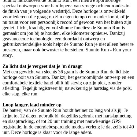
Suunto introduceert de Suunto Run, een nieuwe sporthorloge
speciaal ontworpen voor hardlopers: van vroege ochtendrondes tot
de finish van je volgende wedstrijd. Deze horloge is ontwikkeld
voor iedereen die graag op zijn eigen tempo en manier loopt, of je
nu traint voor een persoonlijk record of gewoon van het buiten zijn
geniet. Licht, krachtig en vol slimme functies: de Suunto Run is
gemaakt om jou bij te houden, elke kilometer opnieuw. Dankzij
geavanceerde technologie, een doordacht ontwerp en
gebruiksvriendelijke tools helpt de Suunto Run je niet alleen beter te
presteren, maar ook bewuster te herstellen. Suunto Run - Run your
story.
Zo licht dat je vergeet dat je 'm draagt
Met een gewicht van slechts 36 gram is de Suunto Run de lichtste
horloge ooit van Suunto. Dankzij het gestroomlijnde ontwerp en een
comfortabele textiele band blijft hij stevig op zijn plek, zonder
afleiding. Tegelijk registreert hij nauwkeurig je hartslag via de pols,
elke stap, elke run.
Loop langer, laad minder op
De batterij van de Suunto Run houdt het net zo lang vol als jij. Je
krijgt tot 12 dagen gebruik bij dagelijks gebruik met hartslagmeting
en slaaptracking, of tot 20 uur training met nauwkeurige GPS-
registratie. In de energiebesparende modus verleng je dat zelfs tot 40
uur. Deze horloge is klaar voor de lange adem.