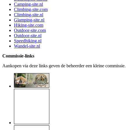
Camping-site.nl
Climbing-site.com
Climbing-site.nl
Glamping-site.nl
Hiking-site.com
Outdoor-site.com
Outdoor-site.nl
Speedhiking.nl
Wandel-site.nl
Commissie-links
Aankopen via deze links geven de beheerder een kleine commissie.