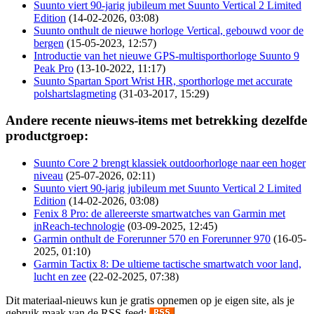
Suunto viert 90-jarig jubileum met Suunto Vertical 2 Limited
Edition
(14-02-2026, 03:08)
Suunto onthult de nieuwe horloge Vertical, gebouwd voor de
bergen
(15-05-2023, 12:57)
Introductie van het nieuwe GPS-multisporthorloge Suunto 9
Peak Pro
(13-10-2022, 11:17)
Suunto Spartan Sport Wrist HR, sporthorloge met accurate
polshartslagmeting
(31-03-2017, 15:29)
Andere recente nieuws-items met betrekking dezelfde
productgroep:
Suunto Core 2 brengt klassiek outdoorhorloge naar een hoger
niveau
(25-07-2026, 02:11)
Suunto viert 90-jarig jubileum met Suunto Vertical 2 Limited
Edition
(14-02-2026, 03:08)
Fenix 8 Pro: de allereerste smartwatches van Garmin met
inReach-technologie
(03-09-2025, 12:45)
Garmin onthult de Forerunner 570 en Forerunner 970
(16-05-
2025, 01:10)
Garmin Tactix 8: De ultieme tactische smartwatch voor land,
lucht en zee
(22-02-2025, 07:38)
Dit materiaal-nieuws kun je gratis opnemen op je eigen site, als je
gebruik maak van de RSS-feed:
.