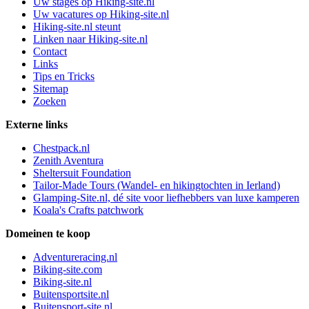
Uw stages op Hiking-site.nl
Uw vacatures op Hiking-site.nl
Hiking-site.nl steunt
Linken naar Hiking-site.nl
Contact
Links
Tips en Tricks
Sitemap
Zoeken
Externe links
Chestpack.nl
Zenith Aventura
Sheltersuit Foundation
Tailor-Made Tours (Wandel- en hikingtochten in Ierland)
Glamping-Site.nl, dé site voor liefhebbers van luxe kamperen
Koala's Crafts patchwork
Domeinen te koop
Adventureracing.nl
Biking-site.com
Biking-site.nl
Buitensportsite.nl
Buitensport-site.nl