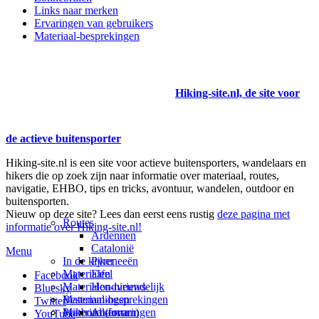
Links naar merken
Ervaringen van gebruikers
Materiaal-besprekingen
Hiking-site.nl, de site voor
de actieve buitensporter
Hiking-site.nl is een site voor actieve buitensporters, wandelaars en
hikers die op zoek zijn naar informatie over materiaal, routes,
navigatie, EHBO, tips en tricks, avontuur, wandelen, outdoor en
buitensporten.
Nieuw op deze site? Lees dan eerst eens rustig
deze pagina met
Routes
informatie over Hiking-site.nl!
Ardennen
Catalonië
Menu
In de kijker
Pyreneeën
Materialen
Eifel
Facebook
Materialen-nieuws
Hondvriendelijk
Bluesky
Materiaal-besprekingen
Bestemmingen
Twitter
Prikbord (forum)
Materiaal-ervaringen
Andorra
YouTube