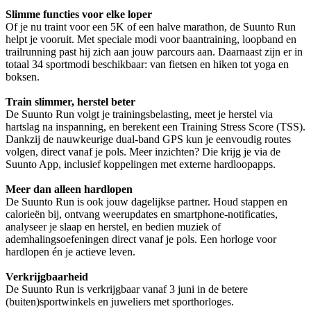
Slimme functies voor elke loper
Of je nu traint voor een 5K of een halve marathon, de Suunto Run
helpt je vooruit. Met speciale modi voor baantraining, loopband en
trailrunning past hij zich aan jouw parcours aan. Daarnaast zijn er in
totaal 34 sportmodi beschikbaar: van fietsen en hiken tot yoga en
boksen.
Train slimmer, herstel beter
De Suunto Run volgt je trainingsbelasting, meet je herstel via
hartslag na inspanning, en berekent een Training Stress Score (TSS).
Dankzij de nauwkeurige dual-band GPS kun je eenvoudig routes
volgen, direct vanaf je pols. Meer inzichten? Die krijg je via de
Suunto App, inclusief koppelingen met externe hardloopapps.
Meer dan alleen hardlopen
De Suunto Run is ook jouw dagelijkse partner. Houd stappen en
calorieën bij, ontvang weerupdates en smartphone-notificaties,
analyseer je slaap en herstel, en bedien muziek of
ademhalingsoefeningen direct vanaf je pols. Een horloge voor
hardlopen én je actieve leven.
Verkrijgbaarheid
De Suunto Run is verkrijgbaar vanaf 3 juni in de betere
(buiten)sportwinkels en juweliers met sporthorloges.