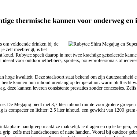
tige thermische kannen voor onderweg en 
is om voldoende drinken bij de
e zelf meebrengt, is het
 koud. Rubytec speelt daarop in met twee krachtige geïsoleerde kannen
n ideaal voor outdoorliefhebbers, sporters, bouwprofessionals of iedere
n hoge kwaliteit. Deze staalsoort staat bekend om zijn duurzaamheid en
eide kannen hun inhoud urenlang op temperatuur: warm blijft echt warm
ag, deze kannen leveren consistente prestaties zonder concessies. Zelfs 
e. De Megajug biedt met 3,7 liter inhoud ruimte voor grotere groepen o
g is compacter en lichter: 2,5 liter inhoud, een gewicht van 1200 gram 
klapbare handgreep maakt ze makkelijk te dragen en op te bergen, ter
grip, zelfs met handschoenen of natte handen. Vooral bij outdoor gebru