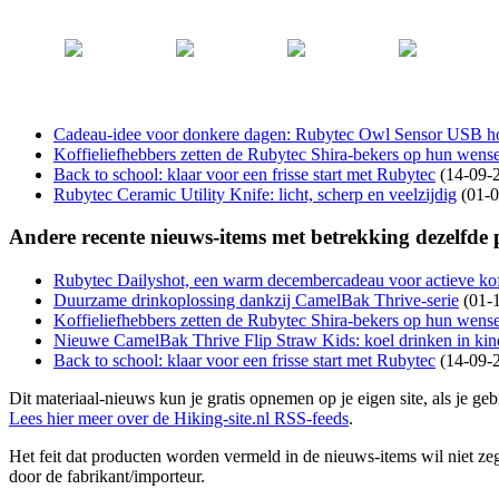
Cadeau-idee voor donkere dagen: Rubytec Owl Sensor USB h
Koffieliefhebbers zetten de Rubytec Shira-bekers op hun wensen
Back to school: klaar voor een frisse start met Rubytec
(14-09-
Rubytec Ceramic Utility Knife: licht, scherp en veelzijdig
(01-0
Andere recente nieuws-items met betrekking dezelfde
Rubytec Dailyshot, een warm decembercadeau voor actieve kof
Duurzame drinkoplossing dankzij CamelBak Thrive-serie
(01-
Koffieliefhebbers zetten de Rubytec Shira-bekers op hun wensen
Nieuwe CamelBak Thrive Flip Straw Kids: koel drinken in kin
Back to school: klaar voor een frisse start met Rubytec
(14-09-
Dit materiaal-nieuws kun je gratis opnemen op je eigen site, als je 
Lees hier meer over de Hiking-site.nl RSS-feeds
.
Het feit dat producten worden vermeld in de nieuws-items wil niet zegg
door de fabrikant/importeur.