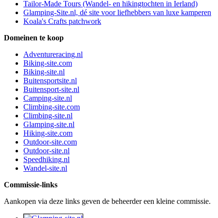
Tailor-Made Tours (Wandel- en hikingtochten in Ierland)
Glamping-Site.nl, dé site voor liefhebbers van luxe kamperen
Koala's Crafts patchwork
Domeinen te koop
Adventureracing.nl
Biking-site.com
Biking-site.nl
Buitensportsite.nl
Buitensport-site.nl
Camping-site.nl
Climbing-site.com
Climbing-site.nl
Glamping-site.nl
Hiking-site.com
Outdoor-site.com
Outdoor-site.nl
Speedhiking.nl
Wandel-site.nl
Commissie-links
Aankopen via deze links geven de beheerder een kleine commissie.