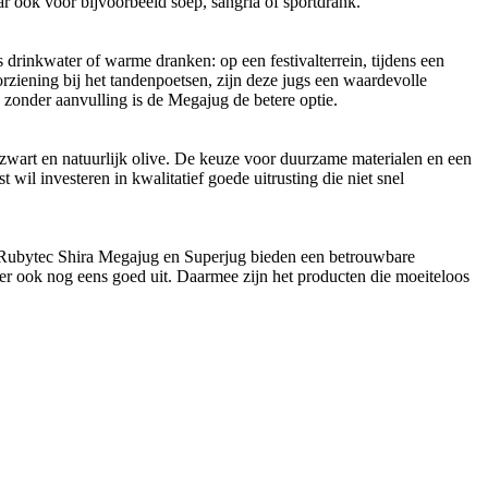
r ook voor bijvoorbeeld soep, sangria of sportdrank.
drinkwater of warme dranken: op een festivalterrein, tijdens een
ziening bij het tandenpoetsen, zijn deze jugs een waardevolle
 zonder aanvulling is de Megajug de betere optie.
 zwart en natuurlijk olive. De keuze voor duurzame materialen en een
wil investeren in kwalitatief goede uitrusting die niet snel
e Rubytec Shira Megajug en Superjug bieden een betrouwbare
er ook nog eens goed uit. Daarmee zijn het producten die moeiteloos