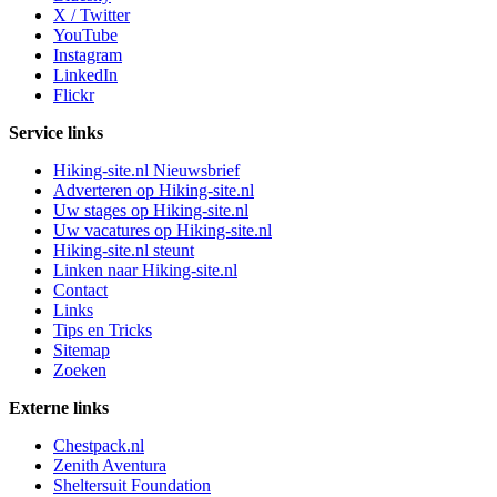
X / Twitter
YouTube
Instagram
LinkedIn
Flickr
Service links
Hiking-site.nl Nieuwsbrief
Adverteren op Hiking-site.nl
Uw stages op Hiking-site.nl
Uw vacatures op Hiking-site.nl
Hiking-site.nl steunt
Linken naar Hiking-site.nl
Contact
Links
Tips en Tricks
Sitemap
Zoeken
Externe links
Chestpack.nl
Zenith Aventura
Sheltersuit Foundation