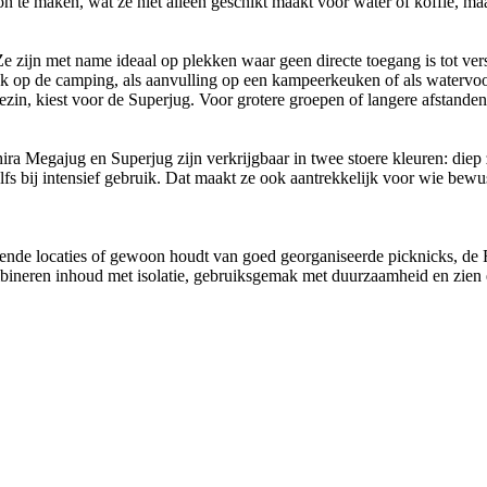
 te maken, wat ze niet alleen geschikt maakt voor water of koffie, maa
zijn met name ideaal op plekken waar geen directe toegang is tot vers 
ok op de camping, als aanvulling op een kampeerkeuken of als watervoor
ezin, kiest voor de Superjug. Voor grotere groepen of langere afstanden
hira Megajug en Superjug zijn verkrijgbaar in twee stoere kleuren: diep
fs bij intensief gebruik. Dat maakt ze ook aantrekkelijk voor wie bewust 
selende locaties of gewoon houdt van goed georganiseerde picknicks, d
bineren inhoud met isolatie, gebruiksgemak met duurzaamheid en zien 