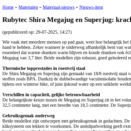
Home
»
Materialen
»
Materiaal-nieuws
»
Nieuws-item
Rubytec Shira Megajug en Superjug: krach
(gepubliceerd op: 29-07-2025, 14:27)
Wie vaak met meerdere mensen op pad gaat, weet hoe belangrijk het 
hand te hebben. Zeker wanneer je onderweg afhankelijk bent van wat j
essentieel dat warme dranken warm blijven en koude dranken ook écht
Megajug van 3,7 liter. Beide modellen zijn robuust, goed geïsoleerd e
Thermische topprestaties in roestvrij staal
De Shira Megajug en Superjug zijn gemaakt van 18/8 roestvrij staal va
stoffen zoals BPA. Dankzij de dubbelwandige vacuümisolatie houden b
tijdens een winterse hike, of juist ijskoud water op een snikhete werkd
Verschillen in capaciteit, gelijke betrouwbaarheid
De belangrijkste keuze tussen de Megajug en Superjug zit in het volum
32,5 centimeter lang, met een breedte van 18,5 centimeter. De Superju
Gebruiksgemak onderweg
Beide modellen zijn ontworpen met gebruiksgemak in gedachten. De in
kliksysteem om lekken te voorkomen. De antislipafwerking geeft extra 