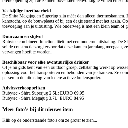
brede opening zijn de kannen bovendien eenvoudig te vullen en schoon
Veelzijdige inzetbaarheid
De Shira Megajug en Superjug zijn méér dan alleen thermoskannen. Ze 
kanotocht, op de bouwplaats of bij een dagje strand met het gezin. O
toevoeging aan je uitrusting. Wie onderweg is met een klein team of g
Duurzaam en stijlvol
Rubytec combineert functionaliteit met een moderne uitstraling. De S
solide constructie zorgt ervoor dat deze kannen jarenlang meegaan, zel
vervangen hoeft te worden.
Beschikbaar voor elke avontuurlijke drinker
Of je nu gids bent van een outdoor-groep, zelfstandig werkt op wis
oplossing voor het transporteren en behouden van je dranken. Ze com
passen in de uitrusting van iedere actieve buitensporter.
Adviesverkoopprijzen
Rubytec - Shira Superjug 2,5L: EURO 69,95
Rubytec - Shira Megajug 3,7L: EURO 84,95
Meer foto's bij dit nieuws-item
Klik op de onderstaande foto's om ze groter te zien...