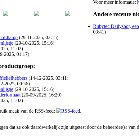
Voor meer informatie:
Andere recente ni
Rubytec Dailyshot, een
03:41)
oofdlamp
(29-11-2025, 02:15)
lijstje
(29-10-2025, 15:16)
2025, 11:02)
9-2025, 01:17)
 productgroep:
fieliefhebbers
(14-12-2025, 03:41)
12-2025, 00:56)
lijstje
(29-10-2025, 15:16)
derformaat
(20-09-2025, 16:29)
2025, 11:02)
gebruik maak van de RSS-feed:
.
en dat ze ook daardwerkelijk zijn uitgetest door de beheerder(s) van dez