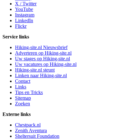
X / Twitter
YouTube
Instagram
LinkedIn
Flickr
Service links
Hiking-site.nl Nieuwsbrief
Adverteren op Hiking-site.nl
Uw stages op Hiking-site.nl
Uw vacatures op Hiking-site.nl
Hiking-site.nl steunt
Linken naar Hiking-site.nl
Contact
Links
Tips en Tricks
Sitemap
Zoeken
Externe links
Chestpack.nl
Zenith Aventura
Sheltersuit Foundation