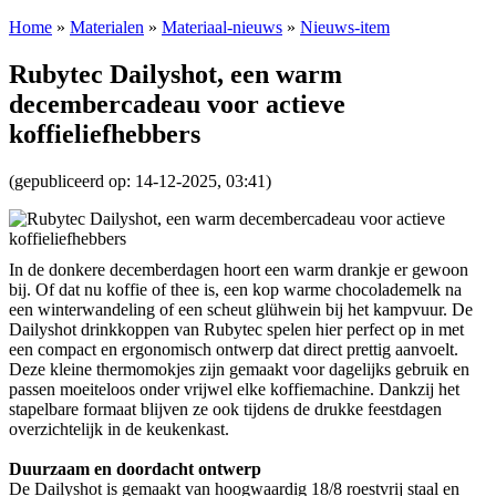
Home
»
Materialen
»
Materiaal-nieuws
»
Nieuws-item
Rubytec Dailyshot, een warm
decembercadeau voor actieve
koffieliefhebbers
(gepubliceerd op: 14-12-2025, 03:41)
In de donkere decemberdagen hoort een warm drankje er gewoon
bij. Of dat nu koffie of thee is, een kop warme chocolademelk na
een winterwandeling of een scheut glühwein bij het kampvuur. De
Dailyshot drinkkoppen van Rubytec spelen hier perfect op in met
een compact en ergonomisch ontwerp dat direct prettig aanvoelt.
Deze kleine thermomokjes zijn gemaakt voor dagelijks gebruik en
passen moeiteloos onder vrijwel elke koffiemachine. Dankzij het
stapelbare formaat blijven ze ook tijdens de drukke feestdagen
overzichtelijk in de keukenkast.
Duurzaam en doordacht ontwerp
De Dailyshot is gemaakt van hoogwaardig 18/8 roestvrij staal en