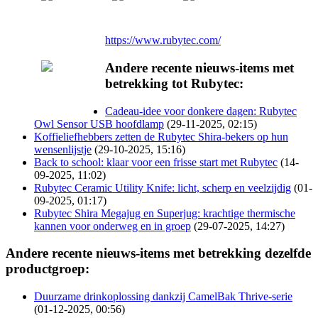
https://www.rubytec.com/
Andere recente nieuws-items met
betrekking tot Rubytec:
Cadeau-idee voor donkere dagen: Rubytec
Owl Sensor USB hoofdlamp
(29-11-2025, 02:15)
Koffieliefhebbers zetten de Rubytec Shira-bekers op hun
wensenlijstje
(29-10-2025, 15:16)
Back to school: klaar voor een frisse start met Rubytec
(14-
09-2025, 11:02)
Rubytec Ceramic Utility Knife: licht, scherp en veelzijdig
(01-
09-2025, 01:17)
Rubytec Shira Megajug en Superjug: krachtige thermische
kannen voor onderweg en in groep
(29-07-2025, 14:27)
Andere recente nieuws-items met betrekking dezelfde
productgroep:
Duurzame drinkoplossing dankzij CamelBak Thrive-serie
(01-12-2025, 00:56)