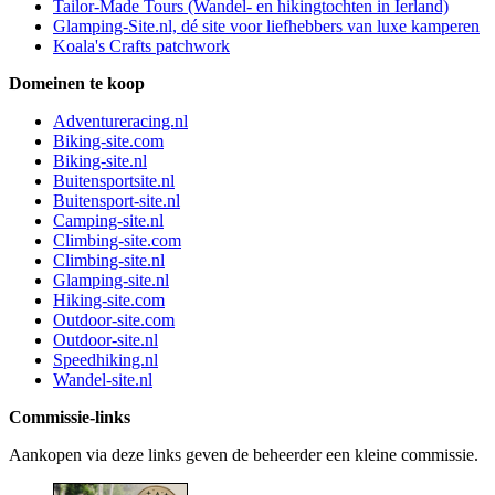
Tailor-Made Tours (Wandel- en hikingtochten in Ierland)
Glamping-Site.nl, dé site voor liefhebbers van luxe kamperen
Koala's Crafts patchwork
Domeinen te koop
Adventureracing.nl
Biking-site.com
Biking-site.nl
Buitensportsite.nl
Buitensport-site.nl
Camping-site.nl
Climbing-site.com
Climbing-site.nl
Glamping-site.nl
Hiking-site.com
Outdoor-site.com
Outdoor-site.nl
Speedhiking.nl
Wandel-site.nl
Commissie-links
Aankopen via deze links geven de beheerder een kleine commissie.