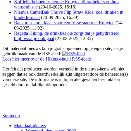
Koffieliefhebbers zetten de Rubytec Shira-bekers op hun
wensenlijstje
(29-10-2025, 15:16)
Nieuwe CamelBak Thrive Flip Straw Kids: koel drinken in
kinderformaat
(20-09-2025, 16:29)
Back to school: klaar voor een frisse start met Rubytec
(14-
09-2025, 11:02)
Regatta Hiking, de drinkfles die zorgt dat je gehydrateerd
blijft waar je ook gaat
(27-08-2025, 12:35)
Dit materiaal-nieuws kun je gratis opnemen op je eigen site, als je
gebruik maak van de RSS-feed:
.
Lees hier meer over de Hiking-site.nl RSS-feeds
.
Het feit dat producten worden vermeld in de nieuws-items wil niet
zeggen dat ze ook daardwerkelijk zijn uitgetest door de beheerder(s)
van deze site. De informatie is in bijna alle gevallen beschikbaar
gesteld door de fabrikant/importeur.
Submenu
Materiaal-nieuws
Materiaal-nieuws van 2003