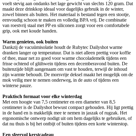
voelt stevig aan ondanks het lage gewicht van slechts 120 gram. Dat
maakt deze drinkkop ideaal voor dagelijks gebruik in de winter,
zowel binnen als buiten. Het materiaal is bestand tegen een stootje,
eenvoudig schoon te maken en volledig BPA vrij. De combinatie
van roestvrij staal met PP en siliconen zorgt voor een comfortabele
grip, ook met koude handen.
Warm genieten, ook buiten
Dankzij de vacuümisolatie houdt de Rubytec Dailyshot warme
dranken langer op temperatuur. Dat is niet alleen prettig voor koffie
of thee, maar net zo goed voor warme chocolademelk tijdens een
frisse ochtend of glühwein tijdens een decemberavond buiten. De
buitenzijde blijft aangenaam om vast te houden, terwijl de inhoud
zijn warmte behoudt. De morsvrije deksel maakt het mogelijk om de
mok veilig mee te nemen onderweg, in de auto of tijdens een
winterse pauze.
Praktisch formaat voor elke winterdag
Met een hoogte van 7,5 centimeter en een diameter van 8,5
centimeter is de Dailyshot bewust compact gehouden. Hij ligt prettig
in de hand en is makkelijk mee te nemen in jaszak of rugzak. Het
ergonomische ontwerp nodigt uit om hem dagelijks te gebruiken, of
dat nu thuis is bij het ontbijt of buiten tijdens een korte winterstop.
Een sfeervol kerstcadeau