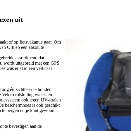
ezen uit
maakt of op fietsvakantie gaat. Om
van Ortlieb een absolute
ebreide assortiment, dat
t, wordt uitgebreid met een GPS
s was er al in een verticaal
roog én zichtbaar te houden
 Velcro rolsluiting water- en
gatiesysteem ook tegen UV-stralen
 De beschermhoes is ook geschikt
p te bergen en je kunt gewoon
t te bevestigen aan de