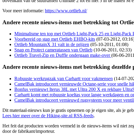
bovenkant van de stuurtassen Ultimate 2 tot en met 5 in de maten M e
Voor meer informatie:
https://www.ortlieb.nl/
Andere recente nieuws-items met betrekking tot Ortlie
Minimalisme ten top met Ortlieb Light-Pack 25 en Light-Pack 
Voorbereid op stap met Ortlieb EHBO-kits
(07-03-2012, 03:16
Ortlieb MountainX 31 valt in de prijzen
(05-10-2011, 01:08)
Snap en Protect cameratassen van Ortlieb
(10-06-2011, 02:33)
Ortlieb Travel-Zip en Duffle ondergaan make-over
(06-06-2011
Andere recente nieuws-items met betrekking dezelfde
Robuuste werkrugzak van Carhartt voor vakmensen
(14-07-20
CamelBak introduceert vernieuwde Octane-serie voor snelle hik
Bonfus vernieuwt Iterus 38L met Ultra 200 X en rekbare Ultra
Carhartt komt met robuuste koeltas voor lange werkdagen en 
CamelBak introduceert vernieuwd rugsysteem voor meer ventilat
Dit materiaal-nieuws kun je gratis opnemen op je eigen site, als je 
Lees hier meer over de Hiking-site.nl RSS-feeds
.
Het feit dat producten worden vermeld in de nieuws-items wil niet zegg
door de fabrikant/importeur.