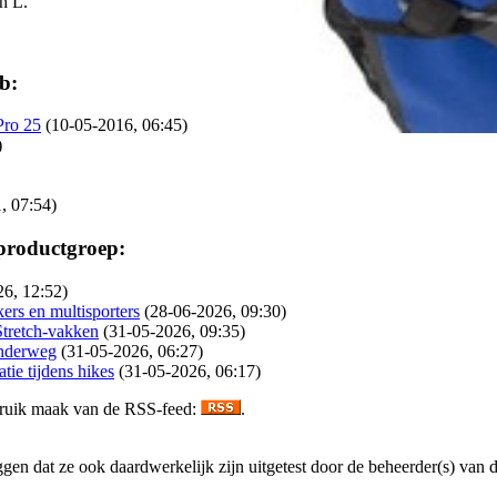
n L.
b:
Pro 25
(10-05-2016, 06:45)
)
, 07:54)
 productgroep:
26, 12:52)
ers en multisporters
(28-06-2026, 09:30)
Stretch-vakken
(31-05-2026, 09:35)
onderweg
(31-05-2026, 06:27)
ie tijdens hikes
(31-05-2026, 06:17)
gebruik maak van de RSS-feed:
.
en dat ze ook daardwerkelijk zijn uitgetest door de beheerder(s) van dez