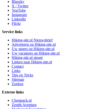
Bluesky
X / Twitter
YouTube
Instagram
LinkedIn
Flickr
Service links
Hiking-site.nl Nieuwsbrief
Adverteren op Hiking-site.nl
Uw stages op Hiking-site.nl
Uw vacatures op Hiking-site.nl
Hiking-site.nl steunt
Linken naar Hiking-site.nl
Contact
Links
Tips en Tricks
Sitemap
Zoeken
Externe links
Chestpack.nl
Zenith Aventura