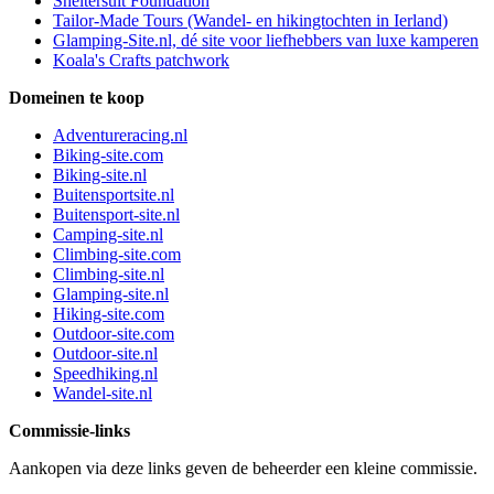
Sheltersuit Foundation
Tailor-Made Tours (Wandel- en hikingtochten in Ierland)
Glamping-Site.nl, dé site voor liefhebbers van luxe kamperen
Koala's Crafts patchwork
Domeinen te koop
Adventureracing.nl
Biking-site.com
Biking-site.nl
Buitensportsite.nl
Buitensport-site.nl
Camping-site.nl
Climbing-site.com
Climbing-site.nl
Glamping-site.nl
Hiking-site.com
Outdoor-site.com
Outdoor-site.nl
Speedhiking.nl
Wandel-site.nl
Commissie-links
Aankopen via deze links geven de beheerder een kleine commissie.