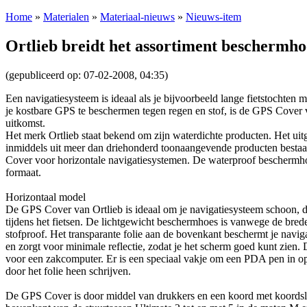
Home
»
Materialen
»
Materiaal-nieuws
»
Nieuws-item
Ortlieb breidt het assortiment beschermho
(gepubliceerd op: 07-02-2008, 04:35)
Een navigatiesysteem is ideaal als je bijvoorbeeld lange fietstochten 
je kostbare GPS te beschermen tegen regen en stof, is de GPS Cover 
uitkomst.
Het merk Ortlieb staat bekend om zijn waterdichte producten. Het uitg
inmiddels uit meer dan driehonderd toonaangevende producten bestaa
Cover voor horizontale navigatiesystemen. De waterproof beschermhoe
formaat.
Horizontaal model
De GPS Cover van Ortlieb is ideaal om je navigatiesysteem schoon, d
tijdens het fietsen. De lichtgewicht beschermhoes is vanwege de brede
stofproof. Het transparante folie aan de bovenkant beschermt je navi
en zorgt voor minimale reflectie, zodat je het scherm goed kunt zien.
voor een zakcomputer. Er is een speciaal vakje om een PDA pen in o
door het folie heen schrijven.
De GPS Cover is door middel van drukkers en een koord met koordslo