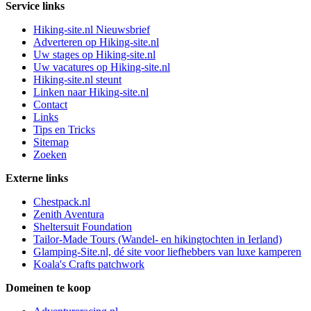
Service links
Hiking-site.nl Nieuwsbrief
Adverteren op Hiking-site.nl
Uw stages op Hiking-site.nl
Uw vacatures op Hiking-site.nl
Hiking-site.nl steunt
Linken naar Hiking-site.nl
Contact
Links
Tips en Tricks
Sitemap
Zoeken
Externe links
Chestpack.nl
Zenith Aventura
Sheltersuit Foundation
Tailor-Made Tours (Wandel- en hikingtochten in Ierland)
Glamping-Site.nl, dé site voor liefhebbers van luxe kamperen
Koala's Crafts patchwork
Domeinen te koop