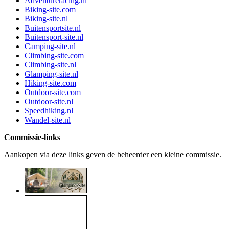
Adventureracing.nl
Biking-site.com
Biking-site.nl
Buitensportsite.nl
Buitensport-site.nl
Camping-site.nl
Climbing-site.com
Climbing-site.nl
Glamping-site.nl
Hiking-site.com
Outdoor-site.com
Outdoor-site.nl
Speedhiking.nl
Wandel-site.nl
Commissie-links
Aankopen via deze links geven de beheerder een kleine commissie.