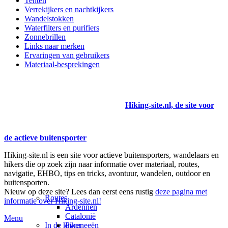
Tenten
Verrekijkers en nachtkijkers
Wandelstokken
Waterfilters en purifiers
Zonnebrillen
Links naar merken
Ervaringen van gebruikers
Materiaal-besprekingen
Hiking-site.nl, de site voor
de actieve buitensporter
Hiking-site.nl is een site voor actieve buitensporters, wandelaars en
hikers die op zoek zijn naar informatie over materiaal, routes,
navigatie, EHBO, tips en tricks, avontuur, wandelen, outdoor en
buitensporten.
Nieuw op deze site? Lees dan eerst eens rustig
deze pagina met
Routes
informatie over Hiking-site.nl!
Ardennen
Catalonië
Menu
In de kijker
Pyreneeën