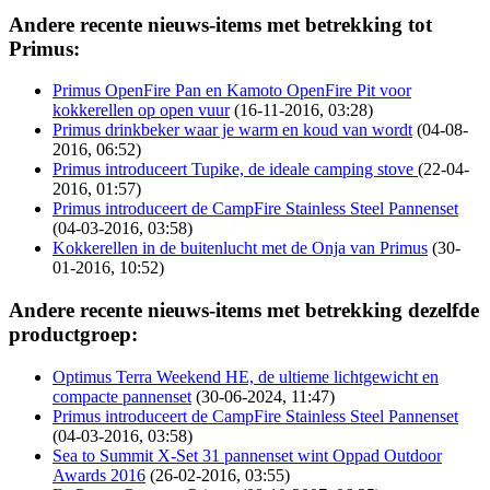
Andere recente nieuws-items met betrekking tot
Primus:
Primus OpenFire Pan en Kamoto OpenFire Pit voor
kokkerellen op open vuur
(16-11-2016, 03:28)
Primus drinkbeker waar je warm en koud van wordt
(04-08-
2016, 06:52)
Primus introduceert Tupike, de ideale camping stove
(22-04-
2016, 01:57)
Primus introduceert de CampFire Stainless Steel Pannenset
(04-03-2016, 03:58)
Kokkerellen in de buitenlucht met de Onja van Primus
(30-
01-2016, 10:52)
Andere recente nieuws-items met betrekking dezelfde
productgroep:
Optimus Terra Weekend HE, de ultieme lichtgewicht en
compacte pannenset
(30-06-2024, 11:47)
Primus introduceert de CampFire Stainless Steel Pannenset
(04-03-2016, 03:58)
Sea to Summit X-Set 31 pannenset wint Oppad Outdoor
Awards 2016
(26-02-2016, 03:55)