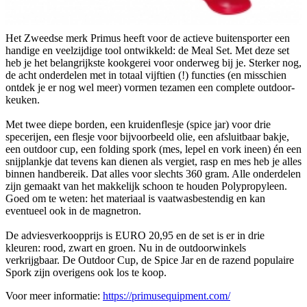
Het Zweedse merk Primus heeft voor de actieve buitensporter een
handige en veelzijdige tool ontwikkeld: de Meal Set. Met deze set
heb je het belangrijkste kookgerei voor onderweg bij je. Sterker nog,
de acht onderdelen met in totaal vijftien (!) functies (en misschien
ontdek je er nog wel meer) vormen tezamen een complete outdoor-
keuken.
Met twee diepe borden, een kruidenflesje (spice jar) voor drie
specerijen, een flesje voor bijvoorbeeld olie, een afsluitbaar bakje,
een outdoor cup, een folding spork (mes, lepel en vork ineen) én een
snijplankje dat tevens kan dienen als vergiet, rasp en mes heb je alles
binnen handbereik. Dat alles voor slechts 360 gram. Alle onderdelen
zijn gemaakt van het makkelijk schoon te houden Polypropyleen.
Goed om te weten: het materiaal is vaatwasbestendig en kan
eventueel ook in de magnetron.
De adviesverkoopprijs is EURO 20,95 en de set is er in drie
kleuren: rood, zwart en groen. Nu in de outdoorwinkels
verkrijgbaar. De Outdoor Cup, de Spice Jar en de razend populaire
Spork zijn overigens ook los te koop.
Voor meer informatie:
https://primusequipment.com/