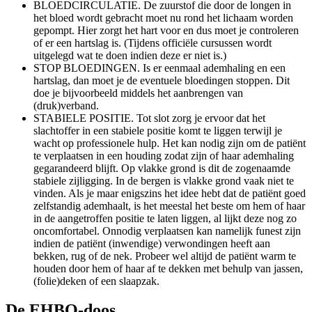
BLOEDCIRCULATIE. De zuurstof die door de longen in
het bloed wordt gebracht moet nu rond het lichaam worden
gepompt. Hier zorgt het hart voor en dus moet je controleren
of er een hartslag is. (Tijdens officiële cursussen wordt
uitgelegd wat te doen indien deze er niet is.)
STOP BLOEDINGEN. Is er eenmaal ademhaling en een
hartslag, dan moet je de eventuele bloedingen stoppen. Dit
doe je bijvoorbeeld middels het aanbrengen van
(druk)verband.
STABIELE POSITIE. Tot slot zorg je ervoor dat het
slachtoffer in een stabiele positie komt te liggen terwijl je
wacht op professionele hulp. Het kan nodig zijn om de patiënt
te verplaatsen in een houding zodat zijn of haar ademhaling
gegarandeerd blijft. Op vlakke grond is dit de zogenaamde
stabiele zijligging. In de bergen is vlakke grond vaak niet te
vinden. Als je maar enigszins het idee hebt dat de patiënt goed
zelfstandig ademhaalt, is het meestal het beste om hem of haar
in de aangetroffen positie te laten liggen, al lijkt deze nog zo
oncomfortabel. Onnodig verplaatsen kan namelijk funest zijn
indien de patiënt (inwendige) verwondingen heeft aan
bekken, rug of de nek. Probeer wel altijd de patiënt warm te
houden door hem of haar af te dekken met behulp van jassen,
(folie)deken of een slaapzak.
De EHBO-doos