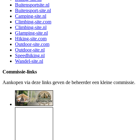
Buitensportsite.nl
Buitensport-site.nl
Camping-site.nl
Climbing-site.com
Climbing-site.nl
Glamping-site.nl
Hiking-site.com
Outdoor-site.com
Outdoor-site.nl
Speedhiking.nl
Wandel-site.nl
Commissie-links
Aankopen via deze links geven de beheerder een kleine commissie.