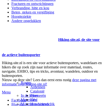
Fracturen en ontwrichtingen
Verbranding, hitte en kou
Beten, steken en vergiftiging
Hoogteziekte
Andere ongelukken
Hiking-site.nl, de site voor
de actieve buitensporter
Hiking-site.nl is een site voor actieve buitensporters, wandelaars en
hikers die op zoek zijn naar informatie over materiaal, routes,
navigatie, EHBO, tips en tricks, avontuur, wandelen, outdoor en
buitensporten.
Nieuw op deze site? Lees dan eerst eens rustig
deze pagina met
Routes
informatie over Hiking-site.nl!
Ardennen
Catalonië
Menu
In de kijker
Pyreneeën
Materialen
Eifel
Facebook
Materialen-nieuws
Hondvriendelijk
Bluesky