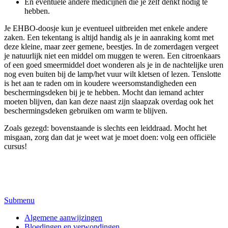
En eventuele andere medicijnen die je zelf denkt nodig te
hebben.
Je EHBO-doosje kun je eventueel uitbreiden met enkele andere
zaken. Een tekentang is altijd handig als je in aanraking komt met
deze kleine, maar zeer gemene, beestjes. In de zomerdagen vergeet
je natuurlijk niet een middel om muggen te weren. Een citroenkaars
of een goed smeermiddel doet wonderen als je in de nachtelijke uren
nog even buiten bij de lamp/het vuur wilt kletsen of lezen. Tenslotte
is het aan te raden om in koudere weersomstandigheden een
beschermingsdeken bij je te hebben. Mocht dan iemand achter
moeten blijven, dan kan deze naast zijn slaapzak overdag ook het
beschermingsdeken gebruiken om warm te blijven.
Zoals gezegd: bovenstaande is slechts een leiddraad. Mocht het
misgaan, zorg dan dat je weet wat je moet doen: volg een officiële
cursus!
Submenu
Algemene aanwijzingen
Bloedingen en verwondingen