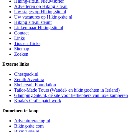
Hiking-site.nl Nieuwsbrief
Adverteren op Hiking-site.nl
Uw stages op Hiking-site.nl
Uw vacatures op Hiking-site.nl
Hiking-site.nl steunt
Linken naar Hiking-site.nl
Contact
Links
Tips en Tricks
Sitemap
Zoeken
Externe links
Chestpack.nl
Zenith Aventura
Sheltersuit Foundation
Tailor-Made Tours (Wandel- en hikingtochten in Ierland)
Glamping-Site.nl, dé site voor liefhebbers van luxe kamperen
Koala's Crafts patchwork
Domeinen te koop
Adventureracing.nl
Biking-site.com
Biking-site.nl