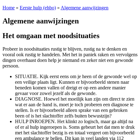
Home
»
Eerste hulp (ehbo)
»
Algemene aanwijzingen
Algemene aanwijzingen
Het omgaan met noodsituaties
Probeer in noodsituaties rustig te blijven, rustig na te denken en
vooral ook rustig te handelen. Met het in paniek raken en vervolgens
dingen overhaast doen help je niemand en zeker niet een gewonde
persoon.
SITUATIE. Kijk eerst eens om je heen of de gewonde wel op
een veilige plaats ligt. Kunnen er bijvoorbeeld stenen naar
beneden komen vallen of dreigt er op een andere manier
gevaar voor zowel jezelf als de gewonde.
DIAGNOSE. Hoewel het moeilijk kan zijn om direct te zien
wat er aan de hand is, moet je toch proberen een diagnose te
stellen. Is er bijvoorbeeld alleen sprake van een gebroken
been of is het slachtoffer zelfs buiten bewustzijn?
HULP INROEPEN. Het klinkt zo logisch, maar ga altijd na
of er al hulp ingeroepen is. Soms gebeurt het dat men te druk
met het slachtoffer bezig is en totaal vergeet om bijvoorbeeld
een ambulance te bellen. Dit kan in veel landen via 112