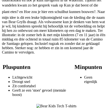
onderkomen en hoe je kunt navigeren in de wildernis. Tijdens het
wandelen kwam zo het gesprek vaak op Kun je dat beest of die
plant eten? en Hoe zou je hier een schuilhut kunnen bouwen?. Naar
mijn idee is dit een leuke bijkomsigheid van de kleding die de naam
van Bear Grylls draagt. Als volwassene kun je denken van hem wat
je wil, bij kinderen spreekt hij behoorlijk tot de verbeelding en helpt
hij hen zo onbewust om meer kilometers op een dag te maken. Ter
illustratie: in de zomer heb ik met mijn kinderen (7 en 11 jaar) in één
middag en drie ochtend in totaal ruim 85 kilometer van de Camino
de Santiago gelopen. Inclusief rugzak en zonder dat ze geklaagd
hebben. Sterker nog: ze hebben er zin in om komend jaar de
Camino te vervolgen.
Pluspunten
Minpunten
Lichtgewicht
Geen
Droogt snel
eigenlijk
Zit comfortabel
Geeft ze een 'stoer' gevoel (mentale
boost)