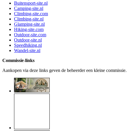
Buitensport-site.nl
Camping-site.nl
Climbing-site.com
Climbing-site.nl
Glamping-site.nl
Hiking-site.com
Outdoor-site.com
Outdoor-site.nl
Speedhiking.nl
Wandel-site.nl
Commissie-links
Aankopen via deze links geven de beheerder een kleine commissie.