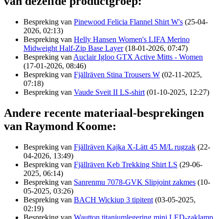
van dezelfde productgroep:
Bespreking van
Pinewood Felicia Flannel Shirt W's
(25-04-
2026, 02:13)
Bespreking van
Helly Hansen Women's LIFA Merino
Midweight Half-Zip Base Layer
(18-01-2026, 07:47)
Bespreking van
Auclair Igloo GTX Active Mitts - Women
(17-01-2026, 08:46)
Bespreking van
Fjällräven Stina Trousers W
(02-11-2025,
07:18)
Bespreking van
Vaude Sveit II LS-shirt
(01-10-2025, 12:27)
Andere recente materiaal-besprekingen
van Raymond Koome:
Bespreking van
Fjällräven Kajka X-Lätt 45 M/L rugzak
(22-
04-2026, 13:49)
Bespreking van
Fjällräven Keb Trekking Shirt LS
(29-06-
2025, 06:14)
Bespreking van
Sanrenmu 7078-GVK Slipjoint zakmes
(10-
05-2025, 03:26)
Bespreking van
BACH Wickiup 3 tipitent
(03-05-2025,
02:19)
Bespreking van
Wautton titaniumlegering mini LED-zaklamp