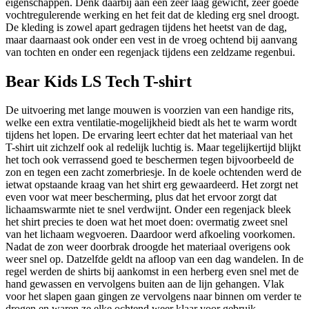
eigenschappen. Denk daarbij aan een zeer laag gewicht, zeer goede
vochtregulerende werking en het feit dat de kleding erg snel droogt.
De kleding is zowel apart gedragen tijdens het heetst van de dag,
maar daarnaast ook onder een vest in de vroeg ochtend bij aanvang
van tochten en onder een regenjack tijdens een zeldzame regenbui.
Bear Kids LS Tech T-shirt
De uitvoering met lange mouwen is voorzien van een handige rits,
welke een extra ventilatie-mogelijkheid biedt als het te warm wordt
tijdens het lopen. De ervaring leert echter dat het materiaal van het
T-shirt uit zichzelf ook al redelijk luchtig is. Maar tegelijkertijd blijkt
het toch ook verrassend goed te beschermen tegen bijvoorbeeld de
zon en tegen een zacht zomerbriesje. In de koele ochtenden werd de
ietwat opstaande kraag van het shirt erg gewaardeerd. Het zorgt net
even voor wat meer bescherming, plus dat het ervoor zorgt dat
lichaamswarmte niet te snel verdwijnt. Onder een regenjack bleek
het shirt precies te doen wat het moet doen: overmatig zweet snel
van het lichaam wegvoeren. Daardoor werd afkoeling voorkomen.
Nadat de zon weer doorbrak droogde het materiaal overigens ook
weer snel op. Datzelfde geldt na afloop van een dag wandelen. In de
regel werden de shirts bij aankomst in een herberg even snel met de
hand gewassen en vervolgens buiten aan de lijn gehangen. Vlak
voor het slapen gaan gingen ze vervolgens naar binnen om verder te
drogen en waren ze elke ochtend weer klaar voor gebruik.