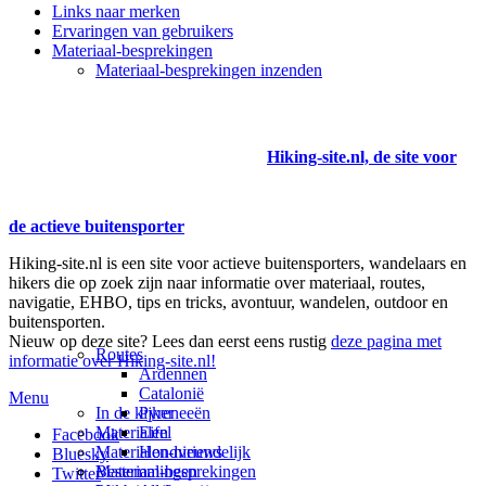
Links naar merken
Ervaringen van gebruikers
Materiaal-besprekingen
Materiaal-besprekingen inzenden
Hiking-site.nl, de site voor
de actieve buitensporter
Hiking-site.nl is een site voor actieve buitensporters, wandelaars en
hikers die op zoek zijn naar informatie over materiaal, routes,
navigatie, EHBO, tips en tricks, avontuur, wandelen, outdoor en
buitensporten.
Nieuw op deze site? Lees dan eerst eens rustig
deze pagina met
Routes
informatie over Hiking-site.nl!
Ardennen
Catalonië
Menu
In de kijker
Pyreneeën
Materialen
Eifel
Facebook
Materialen-nieuws
Hondvriendelijk
Bluesky
Materiaal-besprekingen
Bestemmingen
Twitter