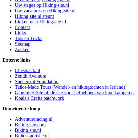
Uw stages op Hiking-site.nl
Uw vacatures op Hiking-site.nl
Hiking-site.nl steunt
Linken naar Hiking-site.nl
Contact
Links
Tips en Tricks
Sitemap
Zoeken
Externe links
Chestpack.nl
Zenith Aventura
Sheltersuit Foundation
Tailor-Made Tours (Wandel- en hikingtochten in Ierland)
Glamping-Site.nl, dé site voor liefhebbers van luxe kamperen
Koala's Crafts patchwork
Domeinen te koop
Adventureracing.nl
Biking-site.com
Biking-site.nl
Buitensportsite.nl