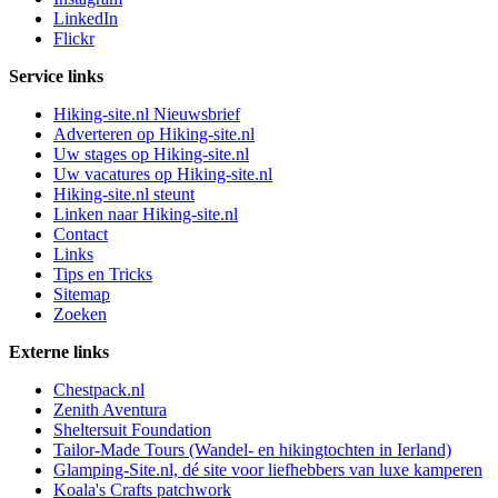
LinkedIn
Flickr
Service links
Hiking-site.nl Nieuwsbrief
Adverteren op Hiking-site.nl
Uw stages op Hiking-site.nl
Uw vacatures op Hiking-site.nl
Hiking-site.nl steunt
Linken naar Hiking-site.nl
Contact
Links
Tips en Tricks
Sitemap
Zoeken
Externe links
Chestpack.nl
Zenith Aventura
Sheltersuit Foundation
Tailor-Made Tours (Wandel- en hikingtochten in Ierland)
Glamping-Site.nl, dé site voor liefhebbers van luxe kamperen
Koala's Crafts patchwork