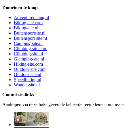
Domeinen te koop
Adventureracing.nl
Biking-site.com
Biking-site.nl
Buitensportsite.nl
Buitensport-site.nl
Camping-site.nl
Climbing-site.com
Climbing-site.nl
Glamping-site.nl
Hiking-site.com
Outdoor-site.com
Outdoor-site.nl
Speedhiking.nl
Wandel-site.nl
Commissie-links
Aankopen via deze links geven de beheerder een kleine commissie.