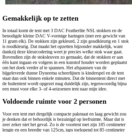
Gemakkelijk op te zetten
In totaal komt de tent met 3 DAC Featherlite NSL stokken en de
benodigde kleine DAC V-vormige haringen (met een gewicht van
11 gram elk). De stokken zijn gekleurd, 2 zijn goudkleurig en 1 stok
is roodkleurig. Dat maakt het opzetten bijzonder makkelijk, want
dankzij deze kleurcodering weet je precies welke stok waar gaat.
Bovendien zijn de stoksleuven zo gemaakt, dat de stokken er aan
één kant ingaan en volgens in een kunstof houder worden geplaatst
om het doek verder af te spannen. Het afspannen van de
bijgeleverde dunne Dyneema scheerlijnen is kinderspel en de tent
staat dan ook binnen enkele minuten. Dat de binnentent direct met
de buitentent wordt opgezet mag duidelijk zijn, tegenwoordig bijna
een must voor elke 3- of 4-seizoenen tent naar mijn idee.
Voldoende ruimte voor 2 personen
Voor een tent met dergelijk compacte pakmaat en laag gewicht zou
je denken dat er behoorlijk is bezuinigd op leefruimte. Maar dat is
zeer zeker niet het geval. Zo is de voortent met zijn 185 centimeter
lengte en een breedte van 125cm, taps toelopend tot 85 centimeter