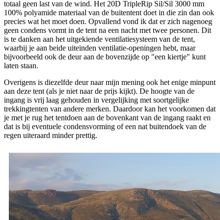
totaal geen last van de wind. Het 20D TripleRip Sil/Sil 3000 mm
100% polyamide materiaal van de buitentent doet in die zin dan ook
precies wat het moet doen. Opvallend vond ik dat er zich nagenoeg
geen condens vormt in de tent na een nacht met twee personen. Dit
is te danken aan het uitgekiende ventilatiesysteem van de tent,
waarbij je aan beide uiteinden ventilatie-openingen hebt, maar
bijvoorbeeld ook de deur aan de bovenzijde op "een kiertje" kunt
laten staan.
Overigens is diezelfde deur naar mijn mening ook het enige minpunt
aan deze tent (als je niet naar de prijs kijkt). De hoogte van de
ingang is vrij laag gehouden in vergelijking met soortgelijke
trekkingtenten van andere merken. Daardoor kan het voorkomen dat
je met je rug het tentdoen aan de bovenkant van de ingang raakt en
dat is bij eventuele condensvorming of een nat buitendoek van de
regen uiteraard minder prettig.