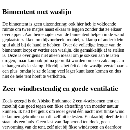
Binnentent met waslijn
De binnentent is geen uitzondering: ook hier heb je voldoende
ruimte om twee matjes naast elkaar te leggen zonder dat ze elkaar
overlappen. Aan beide zijden van de binnentent helpen in de wand
geplaatste zakken om bijvoorbeeld mobiel, zaklamp of ander klein
spul altijd bij de hand te hebben. Over de volledige lengte van de
binnentent loopt er verder een waslijn, die gemakkelijk af te stellen
is. Deze is overigens niet alleen ideaal om je sokken aan te laten
drogen, maar kan ook prima gebruikt worden om een zaklamp aan
te hangen als leeslamp. Hierbij is het feit dat de waslijn verstelbaar is
een plus, omdat je ze de lamp veel lager kunt laten komen en dus
niet de hele tent hoeft te verlichten.
Zeer windbestendig en goede ventilatie
Zoals gezegd is de Abisko Endurance 2 een 4-seizoenen tent en
moet hij dus goed tegen een fikse afstraffing van moeder natuur
kunnen. Ik had het geluk om ieder geval één nacht met flinke wind
te kunnen gebruiken om dit zelf uit te testen. En daarbij bleef de tent
staan als een huis. Geen last van flapperend tentdoek, geen
vervorming van de tent, zelf niet bij fikse windstoten en daardoor