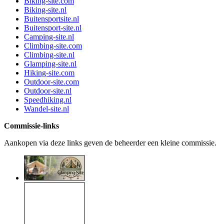
Biking-site.com
Biking-site.nl
Buitensportsite.nl
Buitensport-site.nl
Camping-site.nl
Climbing-site.com
Climbing-site.nl
Glamping-site.nl
Hiking-site.com
Outdoor-site.com
Outdoor-site.nl
Speedhiking.nl
Wandel-site.nl
Commissie-links
Aankopen via deze links geven de beheerder een kleine commissie.