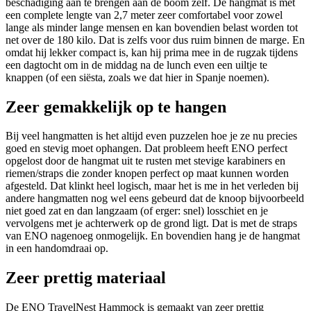
beschadiging aan te brengen aan de boom zelf. De hangmat is met
een complete lengte van 2,7 meter zeer comfortabel voor zowel
lange als minder lange mensen en kan bovendien belast worden tot
net over de 180 kilo. Dat is zelfs voor dus ruim binnen de marge. En
omdat hij lekker compact is, kan hij prima mee in de rugzak tijdens
een dagtocht om in de middag na de lunch even een uiltje te
knappen (of een siësta, zoals we dat hier in Spanje noemen).
Zeer gemakkelijk op te hangen
Bij veel hangmatten is het altijd even puzzelen hoe je ze nu precies
goed en stevig moet ophangen. Dat probleem heeft ENO perfect
opgelost door de hangmat uit te rusten met stevige karabiners en
riemen/straps die zonder knopen perfect op maat kunnen worden
afgesteld. Dat klinkt heel logisch, maar het is me in het verleden bij
andere hangmatten nog wel eens gebeurd dat de knoop bijvoorbeeld
niet goed zat en dan langzaam (of erger: snel) losschiet en je
vervolgens met je achterwerk op de grond ligt. Dat is met de straps
van ENO nagenoeg onmogelijk. En bovendien hang je de hangmat
in een handomdraai op.
Zeer prettig materiaal
De ENO TravelNest Hammock is gemaakt van zeer prettig