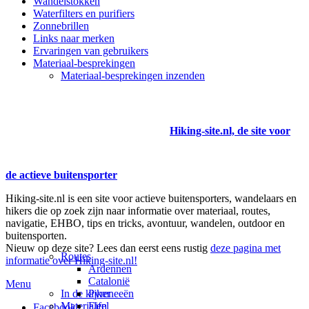
Wandelstokken
Waterfilters en purifiers
Zonnebrillen
Links naar merken
Ervaringen van gebruikers
Materiaal-besprekingen
Materiaal-besprekingen inzenden
Hiking-site.nl, de site voor
de actieve buitensporter
Hiking-site.nl is een site voor actieve buitensporters, wandelaars en
hikers die op zoek zijn naar informatie over materiaal, routes,
navigatie, EHBO, tips en tricks, avontuur, wandelen, outdoor en
buitensporten.
Nieuw op deze site? Lees dan eerst eens rustig
deze pagina met
Routes
informatie over Hiking-site.nl!
Ardennen
Catalonië
Menu
In de kijker
Pyreneeën
Materialen
Eifel
Facebook