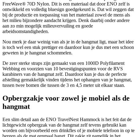
FreeWave® 70D Nylon. Dit is een materiaal dat door ENO zelf is
ontwikkeld en volledig bluesign goedgekeurd is. Dat wil zeggen dat
bij de productie en toepassing van het materiaal zowel de mens als
het milieu bijzondere aandacht krijgen. Denk daarbij onder andere
aan zo min mogelijk milieuvervuiling en goede
arbeidsomstandigheden.
Nou merk je daar weinig van als je in de hangmat ligt, maar het idee
is toch wel een stuk prettiger en daardoor kun je dus met een schoon
geweten in je hangmat schommelen.
De zeer sterke straps zijn gemaakt van een 1000D Polyfilament
Webbing en voorzien van 10 bevestigingspunten voor de RVS
karabiners van de hangmat zelf. Daardoor kun je dus de perfecte
afstelling gemakkelijk vinden tijdens het ophangen van je hangmat,
tussen twee bomen die tussen de 3 en 4,5 meter uit elkaar staan.
Opbergzakje voor zowel je mobiel als de
hangmat
Een slim detail aan de ENO TravelNest Hammock is het feit dat de
lichtgewicht opbergzak van de hangmat zelf tevens gebruikt kan
worden om bijvoorbeeld een drinkfles of je mobiele telefoon in op te
bergen als de mat eenmaal hangt. Dit zakje zit namelijk in het