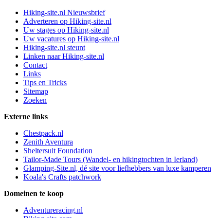
Hiking-site.nl Nieuwsbrief
Adverteren op Hiking-site.nl
Uw stages op Hiking-site.nl
Uw vacatures op Hiking-site.nl
Hiking-site.nl steunt
Linken naar Hiking-site.nl
Contact
Links
Tips en Tricks
Sitemap
Zoeken
Externe links
Chestpack.nl
Zenith Aventura
Sheltersuit Foundation
Tailor-Made Tours (Wandel- en hikingtochten in Ierland)
Glamping-Site.nl, dé site voor liefhebbers van luxe kamperen
Koala's Crafts patchwork
Domeinen te koop
Adventureracing.nl