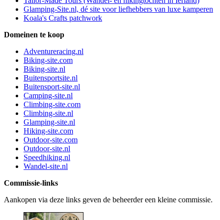
Tailor-Made Tours (Wandel- en hikingtochten in Ierland)
Glamping-Site.nl, dé site voor liefhebbers van luxe kamperen
Koala's Crafts patchwork
Domeinen te koop
Adventureracing.nl
Biking-site.com
Biking-site.nl
Buitensportsite.nl
Buitensport-site.nl
Camping-site.nl
Climbing-site.com
Climbing-site.nl
Glamping-site.nl
Hiking-site.com
Outdoor-site.com
Outdoor-site.nl
Speedhiking.nl
Wandel-site.nl
Commissie-links
Aankopen via deze links geven de beheerder een kleine commissie.