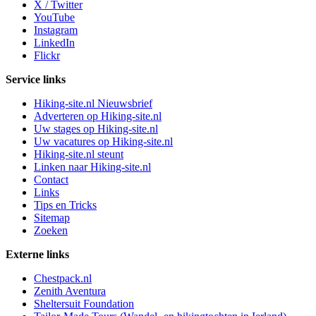
X / Twitter
YouTube
Instagram
LinkedIn
Flickr
Service links
Hiking-site.nl Nieuwsbrief
Adverteren op Hiking-site.nl
Uw stages op Hiking-site.nl
Uw vacatures op Hiking-site.nl
Hiking-site.nl steunt
Linken naar Hiking-site.nl
Contact
Links
Tips en Tricks
Sitemap
Zoeken
Externe links
Chestpack.nl
Zenith Aventura
Sheltersuit Foundation