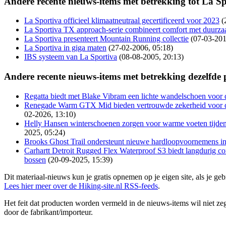
Andere recente nieuws-items met betrekking tot La Sp
La Sportiva officieel klimaatneutraal gecertificeerd voor 2023
(
La Sportiva TX approach-serie combineert comfort met duurz
La Sportiva presenteert Mountain Running collectie
(07-03-201
La Sportiva in giga maten
(27-02-2006, 05:18)
IBS systeem van La Sportiva
(08-08-2005, 20:13)
Andere recente nieuws-items met betrekking dezelfde
Regatta biedt met Blake Vibram een lichte wandelschoen voor 
Renegade Warm GTX Mid bieden vertrouwde zekerheid voor 
02-2026, 13:10)
Helly Hansen winterschoenen zorgen voor warme voeten tijde
2025, 05:24)
Brooks Ghost Trail ondersteunt nieuwe hardloopvoornemens i
Carhartt Detroit Rugged Flex Waterproof S3 biedt langdurig com
bossen
(20-09-2025, 15:39)
Dit materiaal-nieuws kun je gratis opnemen op je eigen site, als je 
Lees hier meer over de Hiking-site.nl RSS-feeds
.
Het feit dat producten worden vermeld in de nieuws-items wil niet zegg
door de fabrikant/importeur.