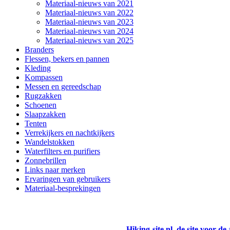
Materiaal-nieuws van 2021
Materiaal-nieuws van 2022
Materiaal-nieuws van 2023
Materiaal-nieuws van 2024
Materiaal-nieuws van 2025
Branders
Flessen, bekers en pannen
Kleding
Kompassen
Messen en gereedschap
Rugzakken
Schoenen
Slaapzakken
Tenten
Verrekijkers en nachtkijkers
Wandelstokken
Waterfilters en purifiers
Zonnebrillen
Links naar merken
Ervaringen van gebruikers
Materiaal-besprekingen
Hiking-site.nl, de site voor de