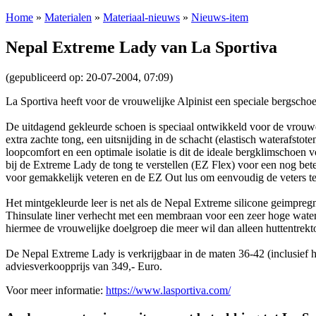
Home
»
Materialen
»
Materiaal-nieuws
»
Nieuws-item
Nepal Extreme Lady van La Sportiva
(gepubliceerd op: 20-07-2004, 07:09)
La Sportiva heeft voor de vrouwelijke Alpinist een speciale bergsch
De uitdagend gekleurde schoen is speciaal ontwikkeld voor de vrouwe
extra zachte tong, een uitsnijding in de schacht (elastisch waterafstot
loopcomfort en een optimale isolatie is dit de ideale bergklimschoen 
bij de Extreme Lady de tong te verstellen (EZ Flex) voor een nog bet
voor gemakkelijk veteren en de EZ Out lus om eenvoudig de veters t
Het mintgekleurde leer is net als de Nepal Extreme silicone geimpreg
Thinsulate liner verhecht met een membraan voor een zeer hoge water
hiermee de vrouwelijke doelgroep die meer wil dan alleen huttentrek
De Nepal Extreme Lady is verkrijgbaar in de maten 36-42 (inclusief h
adviesverkoopprijs van 349,- Euro.
Voor meer informatie:
https://www.lasportiva.com/