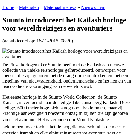
Home
»
Materialen
»
Materiaal-nieuws
»
Nieuws-item
Suunto introduceert het Kailash horloge
voor wereldreizigers en avonturiers
(gepubliceerd op: 16-11-2015, 08:20)
De Finse horlogemaker Suunto heeft met de Kailash een nieuwe
collectie van unieke reishorloges geïntroduceerd, ontworpen voor
mensen die zijn geboren met de drang om te ontdekken en met een
instelling van nieuwsgierigheid, ondernemerschap en het nemen van
risico's die de vooruitgang van de wereld stuwt.
Het eerste horloge in de Suunto World Collection, de Suunto
Kailash, is vernoemd naar de heilige Tibetaanse berg Kailash. Deze
heilige, 6000 meter hoge piek is nog nooit beklommen, maar zijn
krachtige aanwezigheid boezemt ontzag in bij hen die zijn geboren
voor het avontuur. Het is verboden om Mount Kailash te
beklimmen, maar toch is het de berg die waarschijnlijk de meeste
energie uitstraalt en elke alpinist inspireert tot avontuur, zegt de