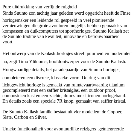
Pure uitdrukking van verfijnde ruigheid
Sinds Suunto zon tachtig jaar geleden werd opgericht heeft de Finse
horlogemaker een leidende rol gespeeld in veel pionierende
vernieuwingen die grote avonturen mogelijk hebben gemaakt: van
kompassen en duikcomputers tot sporthorloges. Suunto Kailash zet
de Suunto-traditie van kwaliteit, innovatie en betrouwbaarheid
voort.
Het ontwerp van de Kailash-horloges streeft puurheid en moderniteit
na, zegt Timo Yliluoma, hoofdontwerper voor de Suunto Kailash.
Hoogwaardige details, het paradepaardje van Suunto horloges,
completeren een discrete, klassieke vorm. De ring van dit
lichtgewicht horloge is gemaakt van ruimtevaartwaardig titanium,
gecompleteerd met een saffier kristalglas, een outdoor-proof,
composieten kast en een zachte, duurzame siliconen horlogeband.
En details zoals een speciale 7R knop, gemaakt van saffier kristal.
De Suunto Kailash familie bestaat uit vier modellen: de Copper,
Slate, Carbon en Silver.
Unieke functionaliteit voor avontuurlijke reizigers  geïntegreerde