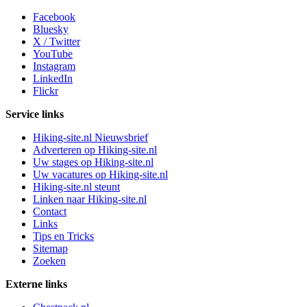
Facebook
Bluesky
X / Twitter
YouTube
Instagram
LinkedIn
Flickr
Service links
Hiking-site.nl Nieuwsbrief
Adverteren op Hiking-site.nl
Uw stages op Hiking-site.nl
Uw vacatures op Hiking-site.nl
Hiking-site.nl steunt
Linken naar Hiking-site.nl
Contact
Links
Tips en Tricks
Sitemap
Zoeken
Externe links