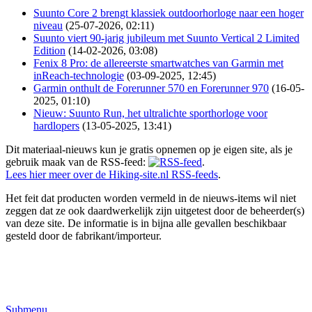
Suunto Core 2 brengt klassiek outdoorhorloge naar een hoger
niveau
(25-07-2026, 02:11)
Suunto viert 90-jarig jubileum met Suunto Vertical 2 Limited
Edition
(14-02-2026, 03:08)
Fenix 8 Pro: de allereerste smartwatches van Garmin met
inReach-technologie
(03-09-2025, 12:45)
Garmin onthult de Forerunner 570 en Forerunner 970
(16-05-
2025, 01:10)
Nieuw: Suunto Run, het ultralichte sporthorloge voor
hardlopers
(13-05-2025, 13:41)
Dit materiaal-nieuws kun je gratis opnemen op je eigen site, als je
gebruik maak van de RSS-feed:
.
Lees hier meer over de Hiking-site.nl RSS-feeds
.
Het feit dat producten worden vermeld in de nieuws-items wil niet
zeggen dat ze ook daardwerkelijk zijn uitgetest door de beheerder(s)
van deze site. De informatie is in bijna alle gevallen beschikbaar
gesteld door de fabrikant/importeur.
Submenu