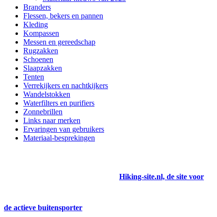
Branders
Flessen, bekers en pannen
Kleding
Kompassen
Messen en gereedschap
Rugzakken
Schoenen
Slaapzakken
Tenten
Verrekijkers en nachtkijkers
Wandelstokken
Waterfilters en purifiers
Zonnebrillen
Links naar merken
Ervaringen van gebruikers
Materiaal-besprekingen
Hiking-site.nl, de site voor
de actieve buitensporter