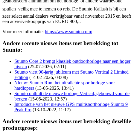
geanodiseerd aluminium om het horloge  of andere waardevolle
spullen  veilig mee te nemen op reis. De Suunto Kailash is bij een
zeer select aantal dealers verkrijgbaar vanaf november 2015 en heeft
een adviesverkoopprijs van EURO 900,-.
Voor meer informatie:
https://www.suunto.com/
Andere recente nieuws-items met betrekking tot
Suunto:
Suunto Core 2 brengt klassiek outdoorhorloge naar een hoger
niveau
(25-07-2026, 02:11)
Suunto viert 90-jarig jubileum met Suunto Vertical 2 Limited
Edition
(14-02-2026, 03:08)
Nieuw: Suunto Run, het ultralichte sporthorloge voor
hardlopers
(13-05-2025, 13:41)
Suunto onthult de nieuwe horloge Vertical, gebouwd voor de
bergen
(15-05-2023, 12:57)
Introductie van het nieuwe GPS-multisporthorloge Suunto 9
Peak Pro
(13-10-2022, 11:17)
Andere recente nieuws-items met betrekking dezelfde
productgroep: