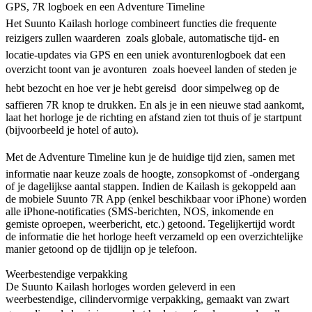
GPS, 7R logboek en een Adventure Timeline
Het Suunto Kailash horloge combineert functies die frequente
reizigers zullen waarderen  zoals globale, automatische tijd- en
locatie-updates via GPS en een uniek avonturenlogboek dat een
overzicht toont van je avonturen  zoals hoeveel landen of steden je
hebt bezocht en hoe ver je hebt gereisd  door simpelweg op de
saffieren 7R knop te drukken. En als je in een nieuwe stad aankomt,
laat het horloge je de richting en afstand zien tot thuis of je startpunt
(bijvoorbeeld je hotel of auto).
Met de Adventure Timeline kun je de huidige tijd zien, samen met
informatie naar keuze zoals de hoogte, zonsopkomst of -ondergang
of je dagelijkse aantal stappen. Indien de Kailash is gekoppeld aan
de mobiele Suunto 7R App (enkel beschikbaar voor iPhone) worden
alle iPhone-notificaties (SMS-berichten, NOS, inkomende en
gemiste oproepen, weerbericht, etc.) getoond. Tegelijkertijd wordt
de informatie die het horloge heeft verzameld op een overzichtelijke
manier getoond op de tijdlijn op je telefoon.
Weerbestendige verpakking
De Suunto Kailash horloges worden geleverd in een
weerbestendige, cilindervormige verpakking, gemaakt van zwart