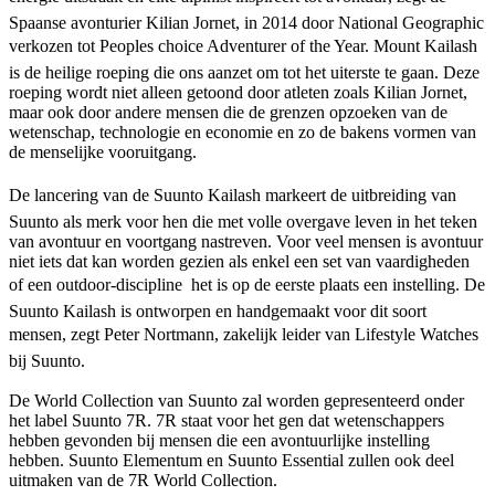
Spaanse avonturier Kilian Jornet, in 2014 door National Geographic
verkozen tot Peoples choice Adventurer of the Year. Mount Kailash
is de heilige roeping die ons aanzet om tot het uiterste te gaan. Deze
roeping wordt niet alleen getoond door atleten zoals Kilian Jornet,
maar ook door andere mensen die de grenzen opzoeken van de
wetenschap, technologie en economie en zo de bakens vormen van
de menselijke vooruitgang.
De lancering van de Suunto Kailash markeert de uitbreiding van
Suunto als merk voor hen die met volle overgave leven in het teken
van avontuur en voortgang nastreven. Voor veel mensen is avontuur
niet iets dat kan worden gezien als enkel een set van vaardigheden
of een outdoor-discipline  het is op de eerste plaats een instelling. De
Suunto Kailash is ontworpen en handgemaakt voor dit soort
mensen, zegt Peter Nortmann, zakelijk leider van Lifestyle Watches
bij Suunto.
De World Collection van Suunto zal worden gepresenteerd onder
het label Suunto 7R. 7R staat voor het gen dat wetenschappers
hebben gevonden bij mensen die een avontuurlijke instelling
hebben. Suunto Elementum en Suunto Essential zullen ook deel
uitmaken van de 7R World Collection.