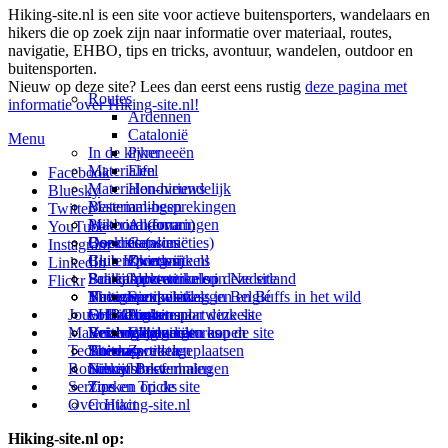
Hiking-site.nl is een site voor actieve buitensporters, wandelaars en
hikers die op zoek zijn naar informatie over materiaal, routes,
navigatie, EHBO, tips en tricks, avontuur, wandelen, outdoor en
buitensporten.
Nieuw op deze site? Lees dan eerst eens rustig
deze pagina met
Routes
informatie over Hiking-site.nl!
Ardennen
Catalonië
Menu
In de kijker
Pyreneeën
Materialen
Eifel
Facebook
Materialen-nieuws
Hondvriendelijk
Bluesky
Materiaal-besprekingen
Bestemmingen
Twitter
Prikbord (forum)
Materiaal-ervaringen
Andorra
YouTube
Goodies (winacties)
Boekrecensies
Deze site
Catalonië
Instagram
Club Hiking-site.nl
Buitensportwinkels
Zweden
Over mij
LinkedIn
Schrijfblok-artikelen
Buitensportwinkels in Nederland
Paalkamperen
Adverteren op deze site
Flickr
Virtuele exposities
Buitensportwinkels in Belgié
Navigatie
Thema-artikelen
Summit-vlaggen en Buffs in het wild
Jouw Hiking-site.nl
Fotoalbums
Online buitensportwinkels
EHBO
Andorra
Linken naar deze site
Materialen: kiezen en kopen
Reisboekhandels
Verzorging
Buitensportvacatures
Catalonië
Wijzigingen aan de site
Technieken
Thema-artikelen
Buitensportstageplaatsen
Sitemap
Zweden
Routes en Bestemmingen
Schrijfblokverhalen
Links
Nieuwsbrief
Service
Tips en Tricks
Zoeken op de site
Over Hiking-site.nl
Contact
Hiking-site.nl op: