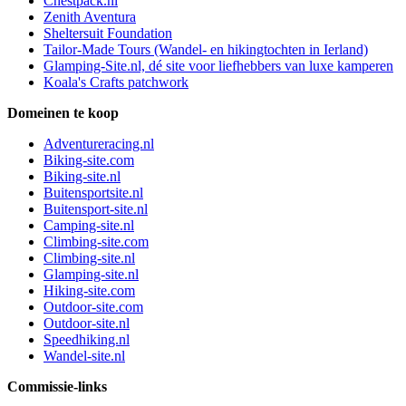
Chestpack.nl
Zenith Aventura
Sheltersuit Foundation
Tailor-Made Tours (Wandel- en hikingtochten in Ierland)
Glamping-Site.nl, dé site voor liefhebbers van luxe kamperen
Koala's Crafts patchwork
Domeinen te koop
Adventureracing.nl
Biking-site.com
Biking-site.nl
Buitensportsite.nl
Buitensport-site.nl
Camping-site.nl
Climbing-site.com
Climbing-site.nl
Glamping-site.nl
Hiking-site.com
Outdoor-site.com
Outdoor-site.nl
Speedhiking.nl
Wandel-site.nl
Commissie-links