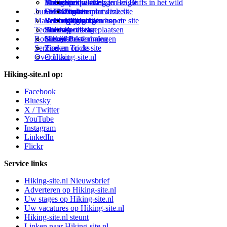
Virtuele exposities
Buitensportwinkels in Belgié
Navigatie
Thema-artikelen
Summit-vlaggen en Buffs in het wild
Jouw Hiking-site.nl
Fotoalbums
Online buitensportwinkels
EHBO
Andorra
Linken naar deze site
Materialen: kiezen en kopen
Reisboekhandels
Verzorging
Buitensportvacatures
Catalonië
Wijzigingen aan de site
Technieken
Thema-artikelen
Buitensportstageplaatsen
Sitemap
Zweden
Routes en Bestemmingen
Schrijfblokverhalen
Links
Nieuwsbrief
Service
Tips en Tricks
Zoeken op de site
Over Hiking-site.nl
Contact
Hiking-site.nl op:
Facebook
Bluesky
X / Twitter
YouTube
Instagram
LinkedIn
Flickr
Service links
Hiking-site.nl Nieuwsbrief
Adverteren op Hiking-site.nl
Uw stages op Hiking-site.nl
Uw vacatures op Hiking-site.nl
Hiking-site.nl steunt
Linken naar Hiking-site.nl