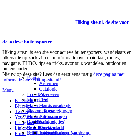
Hiking-site.nl, de site voor
de actieve buitensporter
Hiking-site.nl is een site voor actieve buitensporters, wandelaars en
hikers die op zoek zijn naar informatie over materiaal, routes,
navigatie, EHBO, tips en tricks, avontuur, wandelen, outdoor en
buitensporten.
Nieuw op deze site? Lees dan eerst eens rustig
deze pagina met
Routes
informatie over Hiking-site.nl!
Ardennen
Catalonië
Menu
In de kijker
Pyreneeën
Materialen
Eifel
Facebook
Materialen-nieuws
Hondvriendelijk
Bluesky
Materiaal-besprekingen
Bestemmingen
Twitter
Prikbord (forum)
Materiaal-ervaringen
Andorra
YouTube
Goodies (winacties)
Boekrecensies
Deze site
Catalonië
Instagram
Club Hiking-site.nl
Buitensportwinkels
Zweden
Over mij
LinkedIn
Schrijfblok-artikelen
Buitensportwinkels in Nederland
Paalkamperen
Adverteren op deze site
Flickr