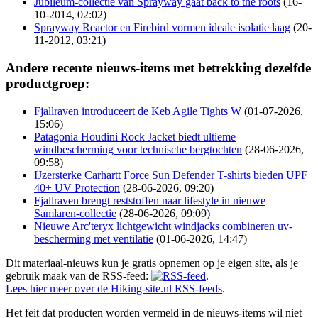
Jubileum-collectie van Sprayway gaat back to the roots
(16-
10-2014, 02:02)
Sprayway Reactor en Firebird vormen ideale isolatie laag
(20-
11-2012, 03:21)
Andere recente nieuws-items met betrekking dezelfde
productgroep:
Fjallraven introduceert de Keb Agile Tights W
(01-07-2026,
15:06)
Patagonia Houdini Rock Jacket biedt ultieme
windbescherming voor technische bergtochten
(28-06-2026,
09:58)
IJzersterke Carhartt Force Sun Defender T-shirts bieden UPF
40+ UV Protection
(28-06-2026, 09:20)
Fjallraven brengt reststoffen naar lifestyle in nieuwe
Samlaren-collectie
(28-06-2026, 09:09)
Nieuwe Arc'teryx lichtgewicht windjacks combineren uv-
bescherming met ventilatie
(01-06-2026, 14:47)
Dit materiaal-nieuws kun je gratis opnemen op je eigen site, als je
gebruik maak van de RSS-feed:
.
Lees hier meer over de Hiking-site.nl RSS-feeds
.
Het feit dat producten worden vermeld in de nieuws-items wil niet