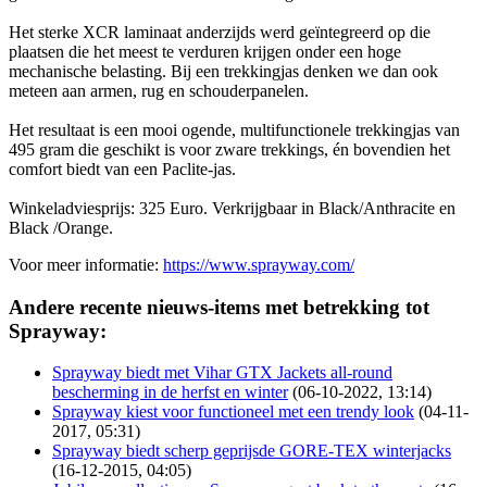
Het sterke XCR laminaat anderzijds werd geïntegreerd op die
plaatsen die het meest te verduren krijgen onder een hoge
mechanische belasting. Bij een trekkingjas denken we dan ook
meteen aan armen, rug en schouderpanelen.
Het resultaat is een mooi ogende, multifunctionele trekkingjas van
495 gram die geschikt is voor zware trekkings, én bovendien het
comfort biedt van een Paclite-jas.
Winkeladviesprijs: 325 Euro. Verkrijgbaar in Black/Anthracite en
Black /Orange.
Voor meer informatie:
https://www.sprayway.com/
Andere recente nieuws-items met betrekking tot
Sprayway:
Sprayway biedt met Vihar GTX Jackets all-round
bescherming in de herfst en winter
(06-10-2022, 13:14)
Sprayway kiest voor functioneel met een trendy look
(04-11-
2017, 05:31)
Sprayway biedt scherp geprijsde GORE-TEX winterjacks
(16-12-2015, 04:05)