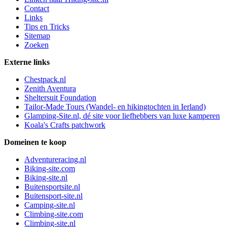
Contact
Links
Tips en Tricks
Sitemap
Zoeken
Externe links
Chestpack.nl
Zenith Aventura
Sheltersuit Foundation
Tailor-Made Tours (Wandel- en hikingtochten in Ierland)
Glamping-Site.nl, dé site voor liefhebbers van luxe kamperen
Koala's Crafts patchwork
Domeinen te koop
Adventureracing.nl
Biking-site.com
Biking-site.nl
Buitensportsite.nl
Buitensport-site.nl
Camping-site.nl
Climbing-site.com
Climbing-site.nl