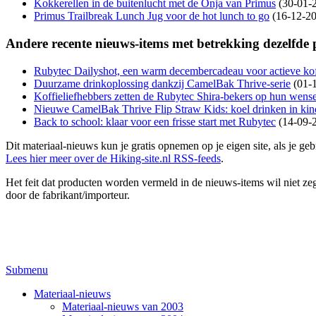
Kokkerellen in de buitenlucht met de Onja van Primus
(30-01-
Primus Trailbreak Lunch Jug voor de hot lunch to go
(16-12-20
Andere recente nieuws-items met betrekking dezelfde
Rubytec Dailyshot, een warm decembercadeau voor actieve kof
Duurzame drinkoplossing dankzij CamelBak Thrive-serie
(01-
Koffieliefhebbers zetten de Rubytec Shira-bekers op hun wensen
Nieuwe CamelBak Thrive Flip Straw Kids: koel drinken in kin
Back to school: klaar voor een frisse start met Rubytec
(14-09-
Dit materiaal-nieuws kun je gratis opnemen op je eigen site, als je 
Lees hier meer over de Hiking-site.nl RSS-feeds
.
Het feit dat producten worden vermeld in de nieuws-items wil niet zegg
door de fabrikant/importeur.
Submenu
Materiaal-nieuws
Materiaal-nieuws van 2003