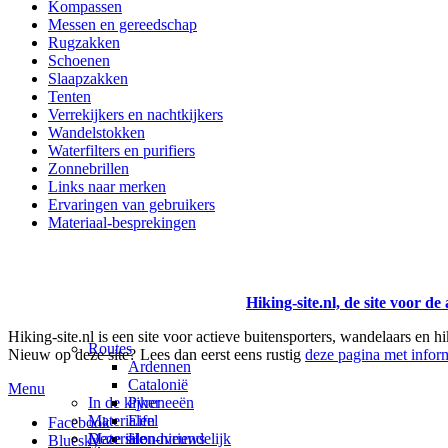
Kompassen
Messen en gereedschap
Rugzakken
Schoenen
Slaapzakken
Tenten
Verrekijkers en nachtkijkers
Wandelstokken
Waterfilters en purifiers
Zonnebrillen
Links naar merken
Ervaringen van gebruikers
Materiaal-besprekingen
Hiking-site.nl, de site voor de
Hiking-site.nl is een site voor actieve buitensporters, wandelaars en h
Routes
Nieuw op deze site? Lees dan eerst eens rustig
deze pagina met inform
Ardennen
Catalonië
Menu
In de kijker
Pyreneeën
Materialen
Eifel
Facebook
Materialen-nieuws
Deze site
Hondvriendelijk
Bluesky