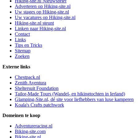
Hiking-site.nl Nieuwsbrief
Adverteren op Hiking-site.nl
Uw stages op Hiking-site.nl
Uw vacatures op Hiking-site.nl
Hiking-site.nl steunt
Linken naar Hiking-site.nl
Contact
Links
Tips en Tricks
Sitemap
Zoeken
Externe links
Chestpack.nl
Zenith Aventura
Sheltersuit Foundation
Tailor-Made Tours (Wandel- en hikingtochten in Ierland)
Glamping-Site.nl, dé site voor liefhebbers van luxe kamperen
Koala's Crafts patchwork
Domeinen te koop
Adventureracing.nl
Biking-site.com
Biking-site.nl