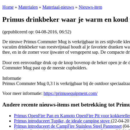
Home
»
Materialen
»
Materiaal-nieuws
»
Nieuws-item
Primus drinkbeker waar je warm en koud
(gepubliceerd op: 04-08-2016, 06:52)
De nieuwe Primus Commuter Mug is verkrijgbaar in zes stijlvolle kl
vacuüm drinkbeker van roestvrijstaal houdt al je favoriete dranken wa
thee, en in de zomer voor ijswater of versgeperst sap. De compacte dr
Door een eenvoudige druk op de knop bovenop de beker open je de drin
Commuter Mug past op de meeste cupholders.
Informatie
Primus Commuter Mug 0,3 l is verkrijgbaar bij de outdoor speciaal
Voor meer informatie:
https://primusequipment.com/
Andere recente nieuws-items met betrekking tot Prim
Primus OpenFire Pan en Kamoto OpenFire Pit voor kokkerelle
Primus introduceert Tupike, de ideale camping stove
(22-04-20
Primus introduceert de CampFire Stainless Steel Pannenset
(04