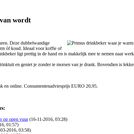
 van wordt
euren. Deze dubbelwandige
rm óf koud. Ideaal voor koffie of
inkbeker ligt prettig in de hand en is makkelijk mee te nemen naar werk,
ktuit en geniet je zonder te morsen van je drank. Bovendien is lekken 
zaak en online. Consumentenadviesprijs EURO 20,95.
us:
n op open vuur
(16-11-2016, 03:28)
16, 01:57)
-03-2016, 03:58)