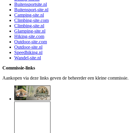
Buitensportsite.nl
Buitensport-site.nl
Camping-site.nl
Climbing-site.com
Climbing-site.nl
Glamping-site.nl
Hiking-site.com
Outdoor-site.com
Outdoor-site.nl
Speedhiking.nl
Wandel-site.nl
Commissie-links
Aankopen via deze links geven de beheerder een kleine commissie.