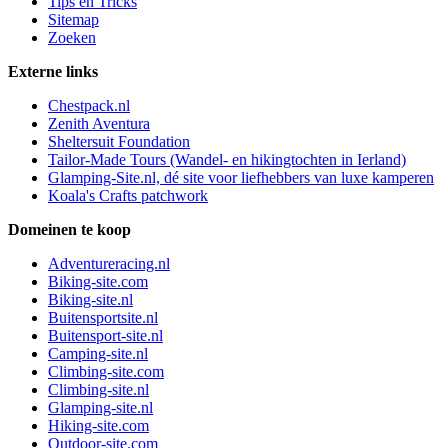
Tips en Tricks
Sitemap
Zoeken
Externe links
Chestpack.nl
Zenith Aventura
Sheltersuit Foundation
Tailor-Made Tours (Wandel- en hikingtochten in Ierland)
Glamping-Site.nl, dé site voor liefhebbers van luxe kamperen
Koala's Crafts patchwork
Domeinen te koop
Adventureracing.nl
Biking-site.com
Biking-site.nl
Buitensportsite.nl
Buitensport-site.nl
Camping-site.nl
Climbing-site.com
Climbing-site.nl
Glamping-site.nl
Hiking-site.com
Outdoor-site.com