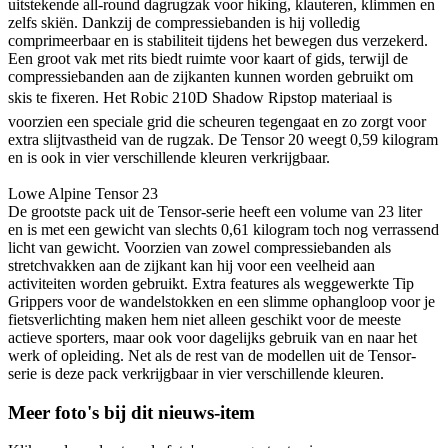
uitstekende all-round dagrugzak voor hiking, klauteren, klimmen en
zelfs skiën. Dankzij de compressiebanden is hij volledig
comprimeerbaar en is stabiliteit tijdens het bewegen dus verzekerd.
Een groot vak met rits biedt ruimte voor kaart of gids, terwijl de
compressiebanden aan de zijkanten kunnen worden gebruikt om
skis te fixeren. Het Robic 210D Shadow Ripstop materiaal is
voorzien een speciale grid die scheuren tegengaat en zo zorgt voor
extra slijtvastheid van de rugzak. De Tensor 20 weegt 0,59 kilogram
en is ook in vier verschillende kleuren verkrijgbaar.
Lowe Alpine Tensor 23
De grootste pack uit de Tensor-serie heeft een volume van 23 liter
en is met een gewicht van slechts 0,61 kilogram toch nog verrassend
licht van gewicht. Voorzien van zowel compressiebanden als
stretchvakken aan de zijkant kan hij voor een veelheid aan
activiteiten worden gebruikt. Extra features als weggewerkte Tip
Grippers voor de wandelstokken en een slimme ophangloop voor je
fietsverlichting maken hem niet alleen geschikt voor de meeste
actieve sporters, maar ook voor dagelijks gebruik van en naar het
werk of opleiding. Net als de rest van de modellen uit de Tensor-
serie is deze pack verkrijgbaar in vier verschillende kleuren.
Meer foto's bij dit nieuws-item