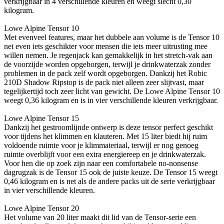
verkrijgbaar in 4 verschillende kleuren en weegt slecht 0,30
kilogram.
Lowe Alpine Tensor 10
Met evenveel features, maar het dubbele aan volume is de Tensor 10
net even iets geschikter voor mensen die iets meer uitrusting mee
willen nemen. Je regenjack kan gemakkelijk in het stretch-vak aan
de voorzijde worden opgeborgen, terwijl je drinkwaterzak zonder
problemen in de pack zelf wordt opgeborgen. Dankzij het Robic
210D Shadow Ripstop is de pack niet alleen zeer slijtvast, maar
tegelijkertijd toch zeer licht van gewicht. De Lowe Alpine Tensor 10
weegt 0,36 kilogram en is in vier verschillende kleuren verkrijgbaar.
Lowe Alpine Tensor 15
Dankzij het gestroomlijnde ontwerp is deze tensor perfect geschikt
voor tijdens het klimmen en klauteren. Met 15 liter biedt hij ruim
voldoende ruimte voor je klimmateriaal, terwijl er nog genoeg
ruimte overblijft voor een extra energiereep en je drinkwaterzak.
Voor hen die op zoek zijn naar een comfortabele no-nonsense
dagrugzak is de Tensor 15 ook de juiste keuze. De Tensor 15 weegt
0,46 kilogram en is net als de andere packs uit de serie verkrijgbaar
in vier verschillende kleuren.
Lowe Alpine Tensor 20
Het volume van 20 liter maakt dit lid van de Tensor-serie een