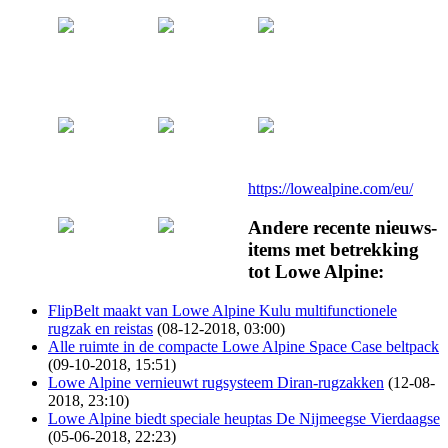
https://lowealpine.com/eu/
Andere recente nieuws-
items met betrekking
tot Lowe Alpine:
FlipBelt maakt van Lowe Alpine Kulu multifunctionele
rugzak en reistas
(08-12-2018, 03:00)
Alle ruimte in de compacte Lowe Alpine Space Case beltpack
(09-10-2018, 15:51)
Lowe Alpine vernieuwt rugsysteem Diran-rugzakken
(12-08-
2018, 23:10)
Lowe Alpine biedt speciale heuptas De Nijmeegse Vierdaagse
(05-06-2018, 22:23)