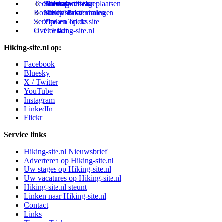
Technieken
Thema-artikelen
Buitensportstageplaatsen
Sitemap
Zweden
Routes en Bestemmingen
Schrijfblokverhalen
Links
Nieuwsbrief
Service
Tips en Tricks
Zoeken op de site
Over Hiking-site.nl
Contact
Hiking-site.nl op:
Facebook
Bluesky
X / Twitter
YouTube
Instagram
LinkedIn
Flickr
Service links
Hiking-site.nl Nieuwsbrief
Adverteren op Hiking-site.nl
Uw stages op Hiking-site.nl
Uw vacatures op Hiking-site.nl
Hiking-site.nl steunt
Linken naar Hiking-site.nl
Contact
Links