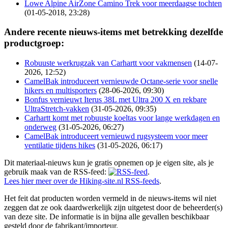
Lowe Alpine AirZone Camino Trek voor meerdaagse tochten
(01-05-2018, 23:28)
Andere recente nieuws-items met betrekking dezelfde
productgroep:
Robuuste werkrugzak van Carhartt voor vakmensen
(14-07-
2026, 12:52)
CamelBak introduceert vernieuwde Octane-serie voor snelle
hikers en multisporters
(28-06-2026, 09:30)
Bonfus vernieuwt Iterus 38L met Ultra 200 X en rekbare
UltraStretch-vakken
(31-05-2026, 09:35)
Carhartt komt met robuuste koeltas voor lange werkdagen en
onderweg
(31-05-2026, 06:27)
CamelBak introduceert vernieuwd rugsysteem voor meer
ventilatie tijdens hikes
(31-05-2026, 06:17)
Dit materiaal-nieuws kun je gratis opnemen op je eigen site, als je
gebruik maak van de RSS-feed:
.
Lees hier meer over de Hiking-site.nl RSS-feeds
.
Het feit dat producten worden vermeld in de nieuws-items wil niet
zeggen dat ze ook daardwerkelijk zijn uitgetest door de beheerder(s)
van deze site. De informatie is in bijna alle gevallen beschikbaar
gesteld door de fabrikant/importeur.