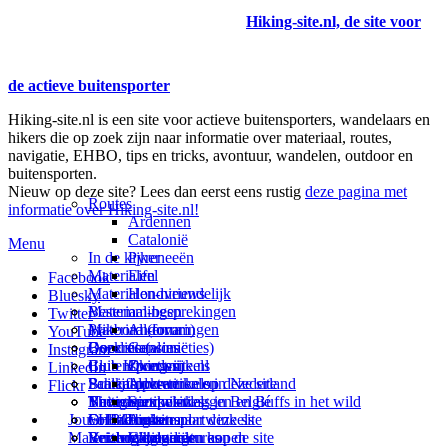
Hiking-site.nl, de site voor
de actieve buitensporter
Hiking-site.nl is een site voor actieve buitensporters, wandelaars en
hikers die op zoek zijn naar informatie over materiaal, routes,
navigatie, EHBO, tips en tricks, avontuur, wandelen, outdoor en
buitensporten.
Nieuw op deze site? Lees dan eerst eens rustig
deze pagina met
Routes
informatie over Hiking-site.nl!
Ardennen
Catalonië
Menu
In de kijker
Pyreneeën
Materialen
Eifel
Facebook
Materialen-nieuws
Hondvriendelijk
Bluesky
Materiaal-besprekingen
Bestemmingen
Twitter
Prikbord (forum)
Materiaal-ervaringen
Andorra
YouTube
Goodies (winacties)
Boekrecensies
Deze site
Catalonië
Instagram
Club Hiking-site.nl
Buitensportwinkels
Zweden
Over mij
LinkedIn
Schrijfblok-artikelen
Buitensportwinkels in Nederland
Paalkamperen
Adverteren op deze site
Flickr
Virtuele exposities
Buitensportwinkels in Belgié
Navigatie
Thema-artikelen
Summit-vlaggen en Buffs in het wild
Jouw Hiking-site.nl
Fotoalbums
Online buitensportwinkels
EHBO
Andorra
Linken naar deze site
Materialen: kiezen en kopen
Reisboekhandels
Verzorging
Buitensportvacatures
Catalonië
Wijzigingen aan de site