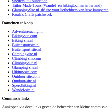
Sheltersuit Foundation
Tailor-Made Tours (Wandel- en hikingtochten in Ierland)
Glamping-Site.nl, dé site voor liefhebbers van luxe kamperen
Koala's Crafts patchwork
Domeinen te koop
Adventureracing.nl
Biking-site.com
Biking-site.nl
Buitensportsite.nl
Buitensport-site.nl
Camping-site.nl
Climbing-site.com
Climbing-site.nl
Glamping-site.nl
Hiking-site.com
Outdoor-site.com
Outdoor-site.nl
Speedhiking.nl
Wandel-site.nl
Commissie-links
Aankopen via deze links geven de beheerder een kleine commissie.