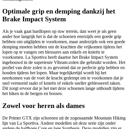
Optimale grip en demping dankzij het
Brake Impact System
Als je vaak gaat hardlopen op ruw terrein, dan weet je als geen
ander hoe langrijk het is dat de schoenen enerzijds een goede grip
hebben om uitglijden te voorkomen, maar anderzijds ook een goede
demping moeten hebben om de krachten die vrijkomen tijdens het
lopen op te vangen om blessures aan enkels en knieën te
voorkomen. La Sportiva heeft daartoe het Brake Impact System
ingebouwd in de superieure Vibram-zolen die gebruikt worden. Het
profiel van deze zolen is zo gevormd dat ze perfecte grip hebben en
houden tijdens het lopen. Maar tegelijkertijd wordt bij het
neerkomen van de voet de kracht gedempt om te voorkomen dat je
snel vermoeid raakt of knieën of enkels sneller geblesseerd raken.
Dit zorgt ervoor dat je het met deze schoenen lange uithoudt tijdens
het hiken in de bergen en bossen.
Zowel voor heren als dames
De Primer GTX zijn schoenen uit de zogenaamde Mountain Hiking
lijn van La Sportiva. Andere modellen uit deze serie zijn onder
andere de halfhoge Core en lage Synthesis. Deze modellen zijn er