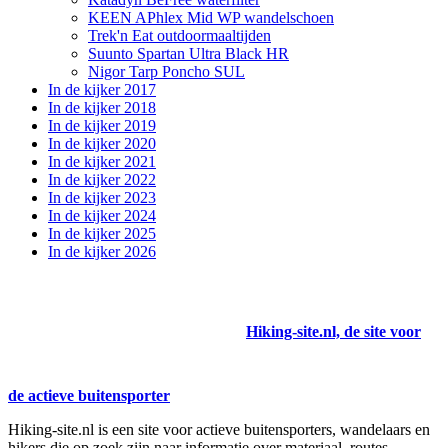
KEEN APhlex Mid WP wandelschoen
Trek'n Eat outdoormaaltijden
Suunto Spartan Ultra Black HR
Nigor Tarp Poncho SUL
In de kijker 2017
In de kijker 2018
In de kijker 2019
In de kijker 2020
In de kijker 2021
In de kijker 2022
In de kijker 2023
In de kijker 2024
In de kijker 2025
In de kijker 2026
Hiking-site.nl, de site voor
de actieve buitensporter
Hiking-site.nl is een site voor actieve buitensporters, wandelaars en
hikers die op zoek zijn naar informatie over materiaal, routes,