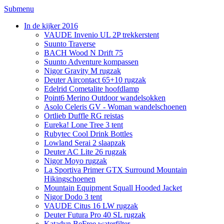
Submenu
In de kijker 2016
VAUDE Invenio UL 2P trekkerstent
Suunto Traverse
BACH Wood N Drift 75
Suunto Adventure kompassen
Nigor Gravity M rugzak
Deuter Aircontact 65+10 rugzak
Edelrid Cometalite hoofdlamp
Point6 Merino Outdoor wandelsokken
Asolo Celeris GV - Woman wandelschoenen
Ortlieb Duffle RG reistas
Eureka! Lone Tree 3 tent
Rubytec Cool Drink Bottles
Lowland Serai 2 slaapzak
Deuter AC Lite 26 rugzak
Nigor Moyo rugzak
La Sportiva Primer GTX Surround Mountain
Hikingschoenen
Mountain Equipment Squall Hooded Jacket
Nigor Dodo 3 tent
VAUDE Citus 16 LW rugzak
Deuter Futura Pro 40 SL rugzak
Katadyn BeFree waterfilter