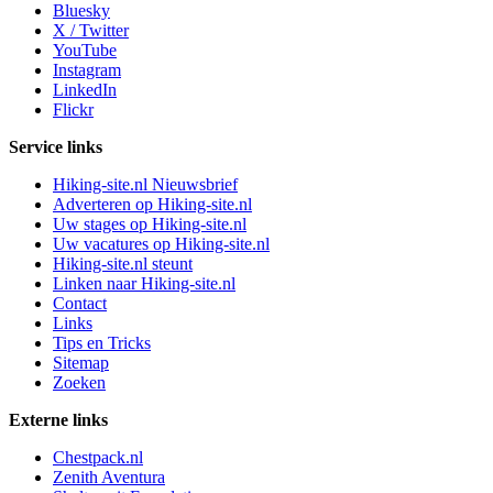
Bluesky
X / Twitter
YouTube
Instagram
LinkedIn
Flickr
Service links
Hiking-site.nl Nieuwsbrief
Adverteren op Hiking-site.nl
Uw stages op Hiking-site.nl
Uw vacatures op Hiking-site.nl
Hiking-site.nl steunt
Linken naar Hiking-site.nl
Contact
Links
Tips en Tricks
Sitemap
Zoeken
Externe links
Chestpack.nl
Zenith Aventura