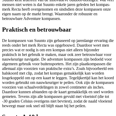
mensen niet weten is dat Suunto enkele jaren geleden het kompas-
merk Recta heeft overgenomen en sindsdien deze kompassen onze
eigen naam op de markt brengt. Waaronder de robuuste en
betrouwbare Adventure kompassen.
Praktisch en betrouwbaar
De kompassen van Suunto zijn gebaseerd op jarenlange ervaring die
reeds onder het merk Recta was opgebouwd. Daardoor weet men
precies wat er nodig is om een kompas niet alleen bijzonder
praktisch in het gebruik te maken, maar ook zeer betrouwbaar voor
nauwkeurige navigatie. De adventure kompassen zijn bedoeld voor
algemeen gebruik voor buitensporters. Het zijn plaatkompassen die
allemaal zijn voorzien van praktische extra’s. Zoals bijvoorbeeld een
halskoord met clip, zodat het kompas gemakkelijk kan worden
losgekoppeld om op een kaart te leggen. Tegelijkertijd kan het koord
worden gebruikt om nauwkeuriger te peilen. Ook zijn de kompassen
voorzien van schaalverdelingen in zowel centimeter als inches.
Daardoor kunnen afstanden op de kaart gemakkelijk en snel worden
gemeten. Tevens zijn alle kompassen gevuld met vloeistof (die tot
-30 graden Celsius overigens niet bevriest), zodat de naald vloeiend
beweegt maar ook snel stil blijft staan bij het peilen.