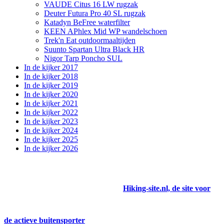
VAUDE Citus 16 LW rugzak
Deuter Futura Pro 40 SL rugzak
Katadyn BeFree waterfilter
KEEN APhlex Mid WP wandelschoen
Trek'n Eat outdoormaaltijden
Suunto Spartan Ultra Black HR
Nigor Tarp Poncho SUL
In de kijker 2017
In de kijker 2018
In de kijker 2019
In de kijker 2020
In de kijker 2021
In de kijker 2022
In de kijker 2023
In de kijker 2024
In de kijker 2025
In de kijker 2026
Hiking-site.nl, de site voor
de actieve buitensporter