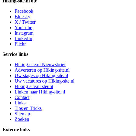
Hiking-site.nl op:
Facebook
Bluesky
X / Twitter
YouTube
Instagram
LinkedIn
Flickr
Service links
Hiking-site.nl Nieuwsbrief
Adverteren op Hiking-site.nl
Uw stages op Hiking-site.nl
Uw vacatures op Hiking-site.nl
Hiking-site.nl steunt
Linken naar Hiking-site.nl
Contact
Links
Tips en Tricks
Sitemap
Zoeken
Externe links