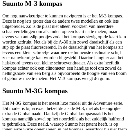
Suunto M-3 kompas
Om nog nauwkeuriger te kunnen navigeren is er het M-3 kompas.
Deze is nog iets groter dan de andere twee modellen en ook iets
uitgebreider. Zo is de plaat niet alleen voorzien van meerdere
schaalverdelingen om afstanden op een kaart na te meten, maar
tevens van anti-slip pootjes zodat het kompas stevig op de kaart kan
worden gedrukt. Net als bij de A-30 zijn zowel draaischijf als een
stip op de plaat fluorescerend. In de draaischijf van het kompas zit
tevens een klein schroefje waarmee de binnenste declinatie-schijf
zeer nauwkeurige kan worden bijgesteld. Daartoe hangt er aan het
halskoord tevens een kleine schroevendraaier. Als extra heeft dit
kompas echter ook een clinometer, een handige tool om zowel de
hellingshoek van een berg als bijvoorbeeld de hoogte van een boom
of gebouw mee te meten. Het M-3 kompas weegt 46 gram.
Suunto M-3G kompas
Het M-3G kompas is het meest luxe model uit de Adventure-serie.
Dit model is bijna exact hetzelfde als de M-3, met als belangrijke
extra de Global naald. Dankzij de Global kompasnaald is het
kompas namelijk zowel op het noordelijk als het zuidelijk halfrond
te gebruiken. Deze naald, waarop Suunto het patent heeft, is op
ingenieuze wijze opgehangen in het kompas, waardoor hij niet klem