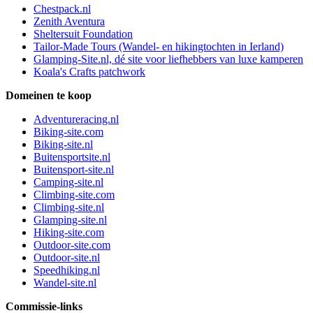
Chestpack.nl
Zenith Aventura
Sheltersuit Foundation
Tailor-Made Tours (Wandel- en hikingtochten in Ierland)
Glamping-Site.nl, dé site voor liefhebbers van luxe kamperen
Koala's Crafts patchwork
Domeinen te koop
Adventureracing.nl
Biking-site.com
Biking-site.nl
Buitensportsite.nl
Buitensport-site.nl
Camping-site.nl
Climbing-site.com
Climbing-site.nl
Glamping-site.nl
Hiking-site.com
Outdoor-site.com
Outdoor-site.nl
Speedhiking.nl
Wandel-site.nl
Commissie-links