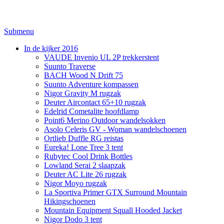
Submenu
In de kijker 2016
VAUDE Invenio UL 2P trekkerstent
Suunto Traverse
BACH Wood N Drift 75
Suunto Adventure kompassen
Nigor Gravity M rugzak
Deuter Aircontact 65+10 rugzak
Edelrid Cometalite hoofdlamp
Point6 Merino Outdoor wandelsokken
Asolo Celeris GV - Woman wandelschoenen
Ortlieb Duffle RG reistas
Eureka! Lone Tree 3 tent
Rubytec Cool Drink Bottles
Lowland Serai 2 slaapzak
Deuter AC Lite 26 rugzak
Nigor Moyo rugzak
La Sportiva Primer GTX Surround Mountain
Hikingschoenen
Mountain Equipment Squall Hooded Jacket
Nigor Dodo 3 tent