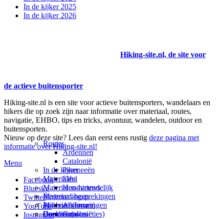
In de kijker 2025
In de kijker 2026
Hiking-site.nl, de site voor
de actieve buitensporter
Hiking-site.nl is een site voor actieve buitensporters, wandelaars en
hikers die op zoek zijn naar informatie over materiaal, routes,
navigatie, EHBO, tips en tricks, avontuur, wandelen, outdoor en
buitensporten.
Nieuw op deze site? Lees dan eerst eens rustig
deze pagina met
Routes
informatie over Hiking-site.nl!
Ardennen
Catalonië
Menu
In de kijker
Pyreneeën
Materialen
Eifel
Facebook
Materialen-nieuws
Hondvriendelijk
Bluesky
Materiaal-besprekingen
Bestemmingen
Twitter
Prikbord (forum)
Materiaal-ervaringen
Andorra
YouTube
Goodies (winacties)
Boekrecensies
Deze site
Catalonië
Instagram