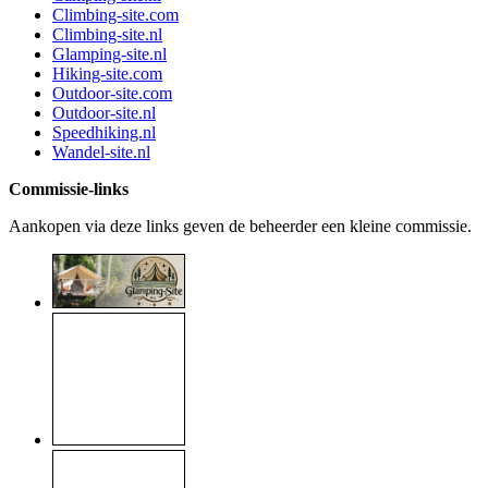
Climbing-site.com
Climbing-site.nl
Glamping-site.nl
Hiking-site.com
Outdoor-site.com
Outdoor-site.nl
Speedhiking.nl
Wandel-site.nl
Commissie-links
Aankopen via deze links geven de beheerder een kleine commissie.