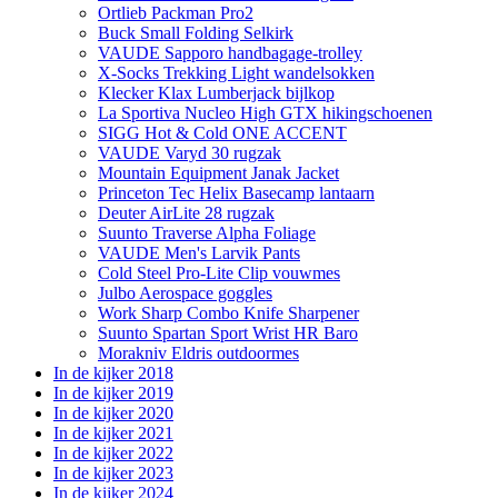
Ortlieb Packman Pro2
Buck Small Folding Selkirk
VAUDE Sapporo handbagage-trolley
X-Socks Trekking Light wandelsokken
Klecker Klax Lumberjack bijlkop
La Sportiva Nucleo High GTX hikingschoenen
SIGG Hot & Cold ONE ACCENT
VAUDE Varyd 30 rugzak
Mountain Equipment Janak Jacket
Princeton Tec Helix Basecamp lantaarn
Deuter AirLite 28 rugzak
Suunto Traverse Alpha Foliage
VAUDE Men's Larvik Pants
Cold Steel Pro-Lite Clip vouwmes
Julbo Aerospace goggles
Work Sharp Combo Knife Sharpener
Suunto Spartan Sport Wrist HR Baro
Morakniv Eldris outdoormes
In de kijker 2018
In de kijker 2019
In de kijker 2020
In de kijker 2021
In de kijker 2022
In de kijker 2023
In de kijker 2024