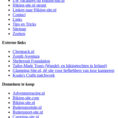
Uw vacatures op Hiking-site.nl
Hiking-site.nl steunt
Linken naar Hiking-site.nl
Contact
Links
Tips en Tricks
Sitemap
Zoeken
Externe links
Chestpack.nl
Zenith Aventura
Sheltersuit Foundation
Tailor-Made Tours (Wandel- en hikingtochten in Ierland)
Glamping-Site.nl, dé site voor liefhebbers van luxe kamperen
Koala's Crafts patchwork
Domeinen te koop
Adventureracing.nl
Biking-site.com
Biking-site.nl
Buitensportsite.nl
Buitensport-site.nl
Camping-site.nl