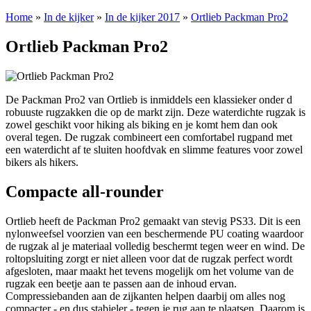
Home
»
In de kijker
»
In de kijker 2017
»
Ortlieb Packman Pro2
Ortlieb Packman Pro2
De Packman Pro2 van Ortlieb is inmiddels een klassieker onder d
robuuste rugzakken die op de markt zijn. Deze waterdichte rugzak is
zowel geschikt voor hiking als biking en je komt hem dan ook
overal tegen. De rugzak combineert een comfortabel rugpand met
een waterdicht af te sluiten hoofdvak en slimme features voor zowel
bikers als hikers.
Compacte all-rounder
Ortlieb heeft de Packman Pro2 gemaakt van stevig PS33. Dit is een
nylonweefsel voorzien van een beschermende PU coating waardoor
de rugzak al je materiaal volledig beschermt tegen weer en wind. De
roltopsluiting zorgt er niet alleen voor dat de rugzak perfect wordt
afgesloten, maar maakt het tevens mogelijk om het volume van de
rugzak een beetje aan te passen aan de inhoud ervan.
Compressiebanden aan de zijkanten helpen daarbij om alles nog
compacter - en dus stabieler - tegen je rug aan te plaatsen. Daarom is