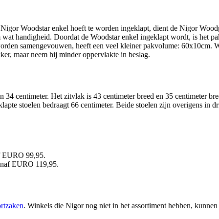
e Nigor Woodstar enkel hoeft te worden ingeklapt, dient de Nigor Woodp
m wat handigheid. Doordat de Woodstar enkel ingeklapt wordt, is het 
worden samengevouwen, heeft een veel kleiner pakvolume: 60x10cm. Waa
ker, maar neem hij minder oppervlakte in beslag.
34 centimeter. Het zitvlak is 43 centimeter breed en 35 centimeter bre
lapte stoelen bedraagt 66 centimeter. Beide stoelen zijn overigens in d
af EURO 99,95.
vanaf EURO 119,95.
ortzaken
. Winkels die Nigor nog niet in het assortiment hebben, kunne