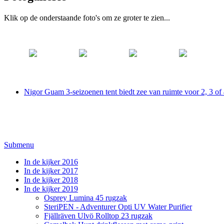
Klik op de onderstaande foto's om ze groter te zien...
Nigor Guam 3-seizoenen tent biedt zee van ruimte voor 2, 3 of
Submenu
In de kijker 2016
In de kijker 2017
In de kijker 2018
In de kijker 2019
Osprey Lumina 45 rugzak
SteriPEN - Adventurer Opti UV Water Purifier
Fjällräven Ulvö Rolltop 23 rugzak