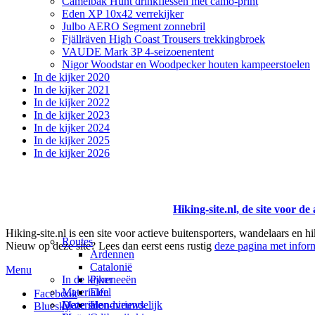
Camelbak Hunt drinkflessen met camo-print
Eden XP 10x42 verrekijker
Julbo AERO Segment zonnebril
Fjällräven High Coast Trousers trekkingbroek
VAUDE Mark 3P 4-seizoenentent
Nigor Woodstar en Woodpecker houten kampeerstoelen
In de kijker 2020
In de kijker 2021
In de kijker 2022
In de kijker 2023
In de kijker 2024
In de kijker 2025
In de kijker 2026
Hiking-site.nl, de site voor de
Hiking-site.nl is een site voor actieve buitensporters, wandelaars en h
Routes
Nieuw op deze site? Lees dan eerst eens rustig
deze pagina met inform
Ardennen
Catalonië
Menu
In de kijker
Pyreneeën
Materialen
Eifel
Facebook
Materialen-nieuws
Deze site
Hondvriendelijk
Bluesky