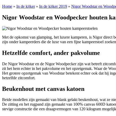
Home
»
In de kijker
»
In de kijker 2019
»
Nigor Woodstar en Woodpe
Nigor Woodstar en Woodpecker houten ka
Met de opkomst van glamping, het luxere kamperen, is Nigor direct 
zijn onder kampeerders die de luxe van een fijne kampeerstoel zoeken
Hetzelfde comfort, ander pakvolume
De Nigor Woodstar en de Nigor Woodpecker zijn wat betreft zitcomfort
zit het hem echter in het pakvolume en het opzetgemak. Waar de Wood
Het grotere opzetgemak van Woodstar betekent echter ook dat hij ing
hetzelfde zitcomfort.
Beukenhout met canvas katoen
Beide modellen zijn gemaakt van blank gelakt beukenhout, wat ze niet 
De zitting en het rugpand zijn gemaakt van 100% canvas 600D katoen.
stevige constructie die een draagvermogen van 120 kilogram mogelijk m