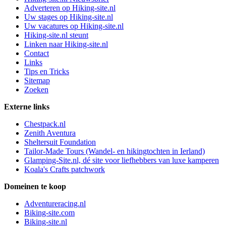
Adverteren op Hiking-site.nl
Uw stages op Hiking-site.nl
Uw vacatures op Hiking-site.nl
Hiking-site.nl steunt
Linken naar Hiking-site.nl
Contact
Links
Tips en Tricks
Sitemap
Zoeken
Externe links
Chestpack.nl
Zenith Aventura
Sheltersuit Foundation
Tailor-Made Tours (Wandel- en hikingtochten in Ierland)
Glamping-Site.nl, dé site voor liefhebbers van luxe kamperen
Koala's Crafts patchwork
Domeinen te koop
Adventureracing.nl
Biking-site.com
Biking-site.nl