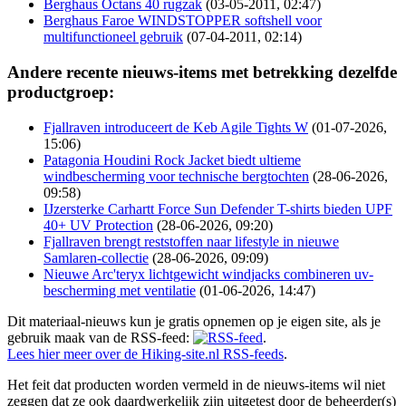
Berghaus Octans 40 rugzak
(03-05-2011, 02:47)
Berghaus Faroe WINDSTOPPER softshell voor
multifunctioneel gebruik
(07-04-2011, 02:14)
Andere recente nieuws-items met betrekking dezelfde
productgroep:
Fjallraven introduceert de Keb Agile Tights W
(01-07-2026,
15:06)
Patagonia Houdini Rock Jacket biedt ultieme
windbescherming voor technische bergtochten
(28-06-2026,
09:58)
IJzersterke Carhartt Force Sun Defender T-shirts bieden UPF
40+ UV Protection
(28-06-2026, 09:20)
Fjallraven brengt reststoffen naar lifestyle in nieuwe
Samlaren-collectie
(28-06-2026, 09:09)
Nieuwe Arc'teryx lichtgewicht windjacks combineren uv-
bescherming met ventilatie
(01-06-2026, 14:47)
Dit materiaal-nieuws kun je gratis opnemen op je eigen site, als je
gebruik maak van de RSS-feed:
.
Lees hier meer over de Hiking-site.nl RSS-feeds
.
Het feit dat producten worden vermeld in de nieuws-items wil niet
zeggen dat ze ook daardwerkelijk zijn uitgetest door de beheerder(s)