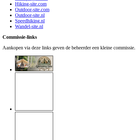
Hiking-site.com
Outdoor-site.com
Outdoor-site.nl
Speedhiking.nl
Wandel-site.nl
Commissie-links
Aankopen via deze links geven de beheerder een kleine commissie.