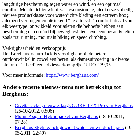
langdurige bescherming tegen water en wind, en een optimaal
comfort. Met de lichtgewicht 3-laagsconstructie, biedt deze volledig
nieuwe productklasse voor waterdichte kleding een extreem hoog
ademend vermogen en uitstekend "next to skin" comfort.Ideaal voor
elk weertype, ontwikkeld voor atleten die behoefte hebben aan
bescherming en comfort bij bewegingsintensieve eendagsactiviteiten
zoals trailrunning, mountain biking en speed climbing.
Verkrijgbaarheid en verkoopprijs
Het Berghaus Velum Jack is verkrijgbaar bij de betere
outdoorwinkel in zowel een heren- als damesuitvoering in diverse
kleuren. En heeft een adviesverkoopprijs EURO 279,95.
Voor meer informatie:
https://www.berghaus.com/
Andere recente nieuws-items met betrekking tot
Berghaus:
Civetta Jacket, nieuw 3 laags GORE-TEX Pro van Berghaus
(25-10-2012, 03:06)
Mount Asgard Hybrid jacket van Berghaus
(18-10-2011,
07:28)
Berghaus Skyline, lichtgewicht water- en winddicht jack
(19-
05-2011, 22:49)