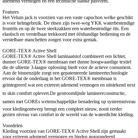
ademend vermogen en een technische slanke pasvorm.
Features
Het Velum jack is voorzien van een vaste capuchon welke geschikt
is voor helmgebruik. De ritsen zijn twee-weg YKK waterbestendige
frontrits en op de twee steekzakken een waterbestendige rits. Een
elastisch en verstelbaar trekkoord met éénhandige bediening en de
verstelbare manchetten zorgen voor extra gemak.
GORE-TEX® Active Shell
GORE-TEX® Active Shell laminaatstof combineert een lichter,
dunner GORE-TEX® membraan met dunne hoogwaardige textiel
die de ultieme 3-laagse oplossing biedt voor de actieve consument.
Aan de binnenzijde zorgt een gepatenteerde lamineertechnologie
ervoor dat de onderlaag in het GORE-TEX® membraan is
geïntegreerd wat een extreem ademend vermogen en uitstekend next
to skin comfort oplevert.De gestroomlijnde lamineerconstructie,
samen met GOREs wetenschappelijke benadering op systeemniveau
voor kledingontwerp brengt een compleet nieuw, nooit eerder
gezien niveau van comfort in de wereld van de waterdichte kleding.
Voordelen
Kleding voorzien van GORE-TEX® Active Shell zijn gemaakt
voor extreem ademend vermogen en bieden gegarandeerd