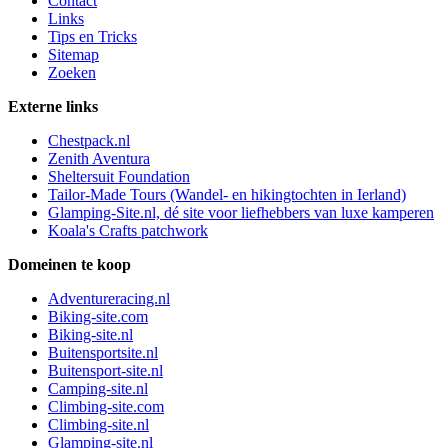
Contact
Links
Tips en Tricks
Sitemap
Zoeken
Externe links
Chestpack.nl
Zenith Aventura
Sheltersuit Foundation
Tailor-Made Tours (Wandel- en hikingtochten in Ierland)
Glamping-Site.nl, dé site voor liefhebbers van luxe kamperen
Koala's Crafts patchwork
Domeinen te koop
Adventureracing.nl
Biking-site.com
Biking-site.nl
Buitensportsite.nl
Buitensport-site.nl
Camping-site.nl
Climbing-site.com
Climbing-site.nl
Glamping-site.nl