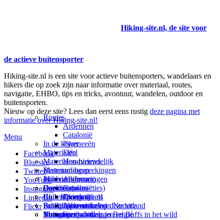
Hiking-site.nl, de site voor
de actieve buitensporter
Hiking-site.nl is een site voor actieve buitensporters, wandelaars en
hikers die op zoek zijn naar informatie over materiaal, routes,
navigatie, EHBO, tips en tricks, avontuur, wandelen, outdoor en
buitensporten.
Nieuw op deze site? Lees dan eerst eens rustig
deze pagina met
Routes
informatie over Hiking-site.nl!
Ardennen
Catalonië
Menu
In de kijker
Pyreneeën
Materialen
Eifel
Facebook
Materialen-nieuws
Hondvriendelijk
Bluesky
Materiaal-besprekingen
Bestemmingen
Twitter
Prikbord (forum)
Materiaal-ervaringen
Andorra
YouTube
Goodies (winacties)
Boekrecensies
Deze site
Catalonië
Instagram
Club Hiking-site.nl
Buitensportwinkels
Zweden
Over mij
LinkedIn
Schrijfblok-artikelen
Buitensportwinkels in Nederland
Paalkamperen
Adverteren op deze site
Flickr
Virtuele exposities
Buitensportwinkels in Belgié
Navigatie
Thema-artikelen
Summit-vlaggen en Buffs in het wild