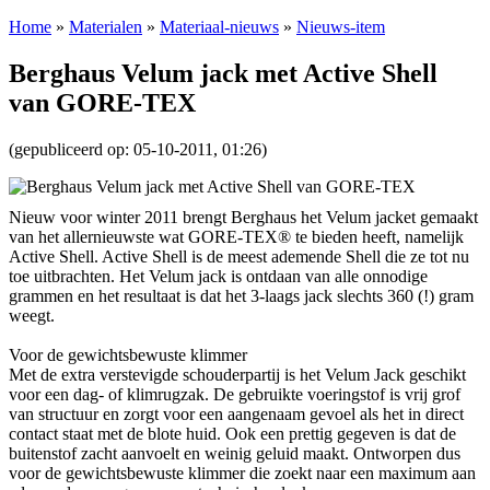
Home
»
Materialen
»
Materiaal-nieuws
»
Nieuws-item
Berghaus Velum jack met Active Shell
van GORE-TEX
(gepubliceerd op: 05-10-2011, 01:26)
Nieuw voor winter 2011 brengt Berghaus het Velum jacket gemaakt
van het allernieuwste wat GORE-TEX® te bieden heeft, namelijk
Active Shell. Active Shell is de meest ademende Shell die ze tot nu
toe uitbrachten. Het Velum jack is ontdaan van alle onnodige
grammen en het resultaat is dat het 3-laags jack slechts 360 (!) gram
weegt.
Voor de gewichtsbewuste klimmer
Met de extra verstevigde schouderpartij is het Velum Jack geschikt
voor een dag- of klimrugzak. De gebruikte voeringstof is vrij grof
van structuur en zorgt voor een aangenaam gevoel als het in direct
contact staat met de blote huid. Ook een prettig gegeven is dat de
buitenstof zacht aanvoelt en weinig geluid maakt. Ontworpen dus
voor de gewichtsbewuste klimmer die zoekt naar een maximum aan