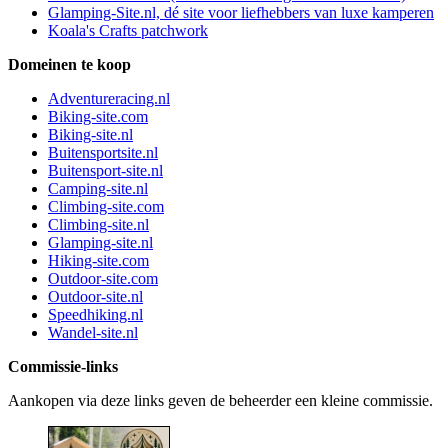
Glamping-Site.nl, dé site voor liefhebbers van luxe kamperen
Koala's Crafts patchwork
Domeinen te koop
Adventureracing.nl
Biking-site.com
Biking-site.nl
Buitensportsite.nl
Buitensport-site.nl
Camping-site.nl
Climbing-site.com
Climbing-site.nl
Glamping-site.nl
Hiking-site.com
Outdoor-site.com
Outdoor-site.nl
Speedhiking.nl
Wandel-site.nl
Commissie-links
Aankopen via deze links geven de beheerder een kleine commissie.