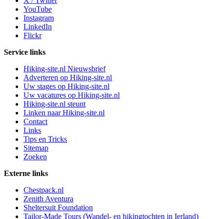
X / Twitter
YouTube
Instagram
LinkedIn
Flickr
Service links
Hiking-site.nl Nieuwsbrief
Adverteren op Hiking-site.nl
Uw stages op Hiking-site.nl
Uw vacatures op Hiking-site.nl
Hiking-site.nl steunt
Linken naar Hiking-site.nl
Contact
Links
Tips en Tricks
Sitemap
Zoeken
Externe links
Chestpack.nl
Zenith Aventura
Sheltersuit Foundation
Tailor-Made Tours (Wandel- en hikingtochten in Ierland)