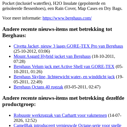
Pocket (inclusief waterfles), H2O Insulate (gepolsterde en
geïsoleerde flessenhoes), een Rain Cover, Map Cases en Dry Bags.
Voor meer informatie:
https://www.berghaus.com/
Andere recente nieuws-items met betrekking tot
Berghaus:
Civetta Jacket, nieuw 3 laags GORE-TEX Pro van Berghaus
(25-10-2012, 03:06)
Mount Asgard Hybrid jacket van Berghaus
(18-10-2011,
07:28)
Berghaus Velum jack met Active Shell van GORE-TEX
(05-
10-2011, 01:26)
Berghaus Skyline, lichtgewicht water- en winddicht jack
(19-
05-2011, 22:49)
Berghaus Octans 40 rugzak
(03-05-2011, 02:47)
Andere recente nieuws-items met betrekking dezelfde
productgroep:
Robuuste werkrugzak van Carhartt voor vakmensen
(14-07-
2026, 12:52)
CamelBak introduceert vernieuwde Octane-serie voor snelle