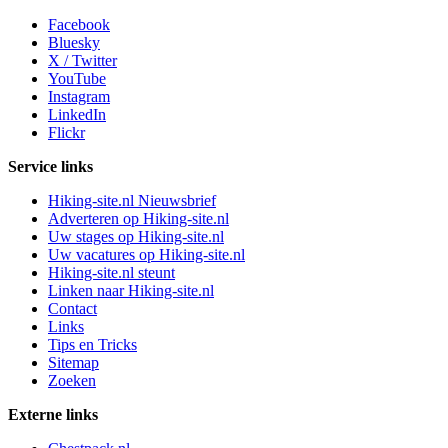
Facebook
Bluesky
X / Twitter
YouTube
Instagram
LinkedIn
Flickr
Service links
Hiking-site.nl Nieuwsbrief
Adverteren op Hiking-site.nl
Uw stages op Hiking-site.nl
Uw vacatures op Hiking-site.nl
Hiking-site.nl steunt
Linken naar Hiking-site.nl
Contact
Links
Tips en Tricks
Sitemap
Zoeken
Externe links