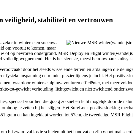
eiligheid, stabiliteit en vertrouwen
 - zeker in winterse en sneeuw-
lheid om vooruit te komen, maar
sneeuw of op bevroren ondergrond. MSR Deploy en Flight winter(wandel)s
volledig wegnemend. Het is het sterkste, meest betrouwbare sluitsystee
veroorzaakt door het steeds wisselende terrein en afdalingen die de inge
r fysieke inspanning en minder plezier tijdens je tocht. Het positive
en, waardoor winterse alpine-avonturen efficiënter, met meer voldoen
erkte-tot-gewicht verhouding  lichtgewicht en niet zwichtend onder zw
ties, speciaal voor hen die graag zo snel en licht mogelijk door de na
omhoog te zetten bij het stijgen. Het SureLock positive-locking mech
451 gram en kan ingeklapt worden tot 57cm, de tweedelige MSR Flight
 om bij zware val los te schieten uit het handvat en zijn geoptimalis