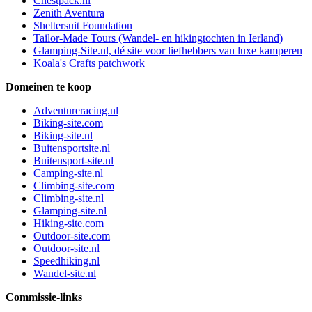
Chestpack.nl
Zenith Aventura
Sheltersuit Foundation
Tailor-Made Tours (Wandel- en hikingtochten in Ierland)
Glamping-Site.nl, dé site voor liefhebbers van luxe kamperen
Koala's Crafts patchwork
Domeinen te koop
Adventureracing.nl
Biking-site.com
Biking-site.nl
Buitensportsite.nl
Buitensport-site.nl
Camping-site.nl
Climbing-site.com
Climbing-site.nl
Glamping-site.nl
Hiking-site.com
Outdoor-site.com
Outdoor-site.nl
Speedhiking.nl
Wandel-site.nl
Commissie-links