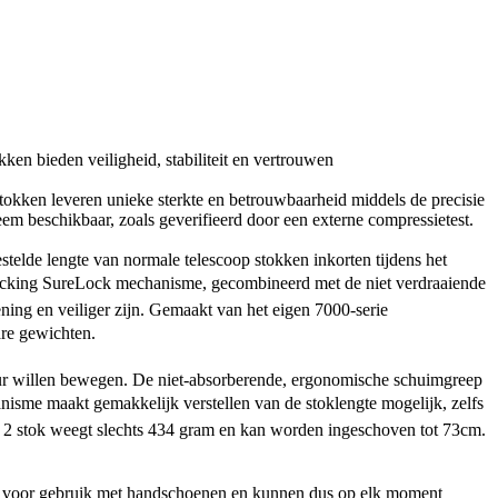
tokken leveren unieke sterkte en betrouwbaarheid middels de precisie
m beschikbaar, zoals geverifieerd door een externe compressietest.
stelde lengte van normale telescoop stokken inkorten tijdens het
-locking SureLock mechanisme, gecombineerd met de niet verdraaiende
ing en veiliger zijn. Gemaakt van het eigen 7000-serie
are gewichten.
tuur willen bewegen. De niet-absorberende, ergonomische schuimgreep
anisme maakt gemakkelijk verstellen van de stoklengte mogelijk, zelfs
 2 stok weegt slechts 434 gram en kan worden ingeschoven tot 73cm.
eerd voor gebruik met handschoenen en kunnen dus op elk moment