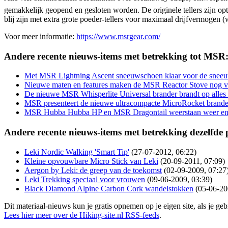
gemakkelijk geopend en gesloten worden. De originele tellers zijn opt
blij zijn met extra grote poeder-tellers voor maximaal drijfvermogen 
Voor meer informatie:
https://www.msrgear.com/
Andere recente nieuws-items met betrekking tot MSR
Met MSR Lightning Ascent sneeuwschoen klaar voor de sneeu
Nieuwe maten en features maken de MSR Reactor Stove nog ve
De nieuwe MSR Whisperlite Universal brander brandt op alles 
MSR presenteert de nieuwe ultracompacte MicroRocket brande
MSR Hubba Hubba HP en MSR Dragontail weerstaan weer en
Andere recente nieuws-items met betrekking dezelfde
Leki Nordic Walking 'Smart Tip'
(27-07-2012, 06:22)
Kleine opvouwbare Micro Stick van Leki
(20-09-2011, 07:09)
Aergon by Leki: de greep van de toekomst
(02-09-2009, 07:27
Leki Trekking speciaal voor vrouwen
(09-06-2009, 03:39)
Black Diamond Alpine Carbon Cork wandelstokken
(05-06-20
Dit materiaal-nieuws kun je gratis opnemen op je eigen site, als je 
Lees hier meer over de Hiking-site.nl RSS-feeds
.