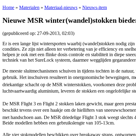
Home
»
Materialen
»
Materiaal-nieuws
»
Nieuws-item
Nieuwe MSR winter(wandel)stokken bieden v
(gepubliceerd op: 27-09-2013, 02:03)
Er is een lange lijst wintersporten waarbij (wandel)stokken nodig zijn
condities. Ze zijn niet alleen ter verbetering van je efficiency en sne
helpen je ook met een flinke dosis controle en stabiliteit in diepe 
techniek van het SureLock systeem, daarmee wegglijden gegarandeerd 
De meeste sluitmechanismen schuiven in tijdens tochten in de natuur, 
gebruik. Het inschuiven resulteert in onergonomische bewegingen, mee
driekantige schacht op de MSR winterstokken, voorkomen deze problem
luchtvaartwaardig aluminium, leveren de stokken een ongelofelijke st
De MSR Flight 3 en Flight 2 stokken laken gewicht, maar geen presta
beschikt tevens over een haakje om de hiellifters van sneeuwschoenen 
met handschoen aan. De MSR driedelige Flight 3 stok weegt slechts 
Beide modellen hebben een gebruikslengte van 105-13cm.
Alle vier stokmodellen beschikken over breakaway straps, ontworpen