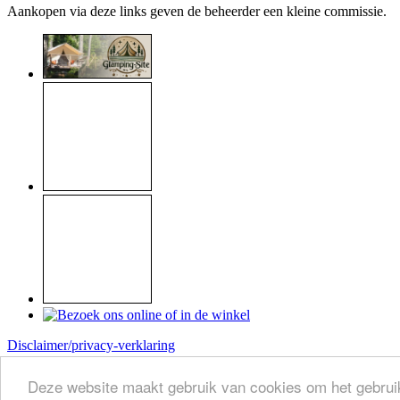
Aankopen via deze links geven de beheerder een kleine commissie.
Disclaimer/privacy-verklaring
Copyright © 1999 - 2026
Raymond Koome
Deze website maakt gebruik van cookies om het gebruik
Site made by
Koome-webservice