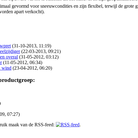
imaal gevormd voor sneeuwcondities en zijn flexibel, terwijl de grote g
(worden apart verkocht).
:
wpret
(31-10-2013, 11:19)
elzijdiger
(22-03-2013, 09:21)
en overal
(31-05-2012, 03:12)
r
(11-05-2012, 06:34)
 wind
(23-04-2012, 06:20)
 productgroep:
)
09, 07:27)
gebruik maak van de RSS-feed:
.