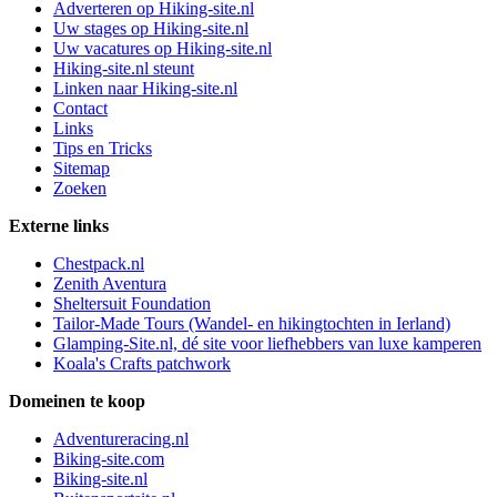
Adverteren op Hiking-site.nl
Uw stages op Hiking-site.nl
Uw vacatures op Hiking-site.nl
Hiking-site.nl steunt
Linken naar Hiking-site.nl
Contact
Links
Tips en Tricks
Sitemap
Zoeken
Externe links
Chestpack.nl
Zenith Aventura
Sheltersuit Foundation
Tailor-Made Tours (Wandel- en hikingtochten in Ierland)
Glamping-Site.nl, dé site voor liefhebbers van luxe kamperen
Koala's Crafts patchwork
Domeinen te koop
Adventureracing.nl
Biking-site.com
Biking-site.nl