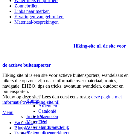
Waterfilters en purifiers
Zonnebrillen
Links naar merken
Ervaringen van gebruikers
Materiaal-besprekingen
Hiking-site.nl, de site voor
de actieve buitensporter
Hiking-site.nl is een site voor actieve buitensporters, wandelaars en
hikers die op zoek zijn naar informatie over materiaal, routes,
navigatie, EHBO, tips en tricks, avontuur, wandelen, outdoor en
buitensporten.
Nieuw op deze site? Lees dan eerst eens rustig
deze pagina met
Routes
informatie over Hiking-site.nl!
Ardennen
Catalonië
Menu
In de kijker
Pyreneeën
Materialen
Eifel
Facebook
Materialen-nieuws
Hondvriendelijk
Bluesky
Materiaal-besprekingen
Bestemmingen
Twitter