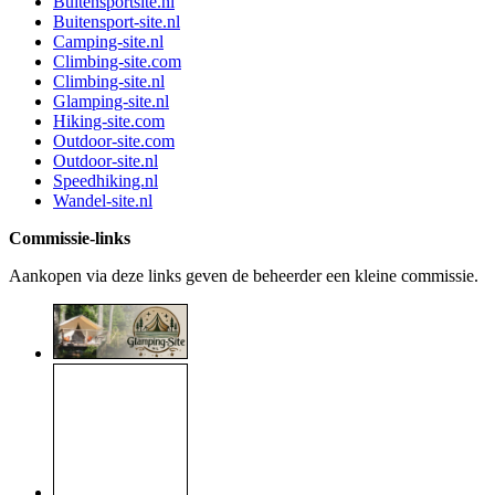
Buitensportsite.nl
Buitensport-site.nl
Camping-site.nl
Climbing-site.com
Climbing-site.nl
Glamping-site.nl
Hiking-site.com
Outdoor-site.com
Outdoor-site.nl
Speedhiking.nl
Wandel-site.nl
Commissie-links
Aankopen via deze links geven de beheerder een kleine commissie.