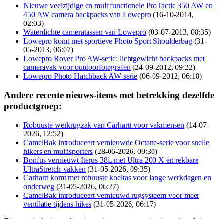
Nieuwe veelzijdige en multifunctionele ProTactic 350 AW en
450 AW camera backpacks van Lowepro
(16-10-2014,
02:03)
Waterdichte cameratassen van Lowepro
(03-07-2013, 08:35)
Lowepro komt met sportieve Photo Sport Shoulderbag
(31-
05-2013, 06:07)
Lowepro Rover Pro AW-serie: lichtgewicht backpacks met
cameravak voor outdoorfotografen
(24-09-2012, 09:22)
Lowepro Photo Hatchback AW-serie
(06-09-2012, 06:18)
Andere recente nieuws-items met betrekking dezelfde
productgroep:
Robuuste werkrugzak van Carhartt voor vakmensen
(14-07-
2026, 12:52)
CamelBak introduceert vernieuwde Octane-serie voor snelle
hikers en multisporters
(28-06-2026, 09:30)
Bonfus vernieuwt Iterus 38L met Ultra 200 X en rekbare
UltraStretch-vakken
(31-05-2026, 09:35)
Carhartt komt met robuuste koeltas voor lange werkdagen en
onderweg
(31-05-2026, 06:27)
CamelBak introduceert vernieuwd rugsysteem voor meer
ventilatie tijdens hikes
(31-05-2026, 06:17)