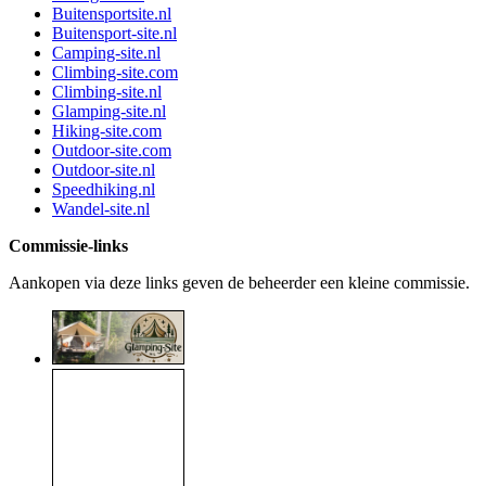
Buitensportsite.nl
Buitensport-site.nl
Camping-site.nl
Climbing-site.com
Climbing-site.nl
Glamping-site.nl
Hiking-site.com
Outdoor-site.com
Outdoor-site.nl
Speedhiking.nl
Wandel-site.nl
Commissie-links
Aankopen via deze links geven de beheerder een kleine commissie.