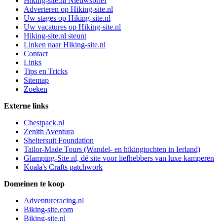
Hiking-site.nl Nieuwsbrief
Adverteren op Hiking-site.nl
Uw stages op Hiking-site.nl
Uw vacatures op Hiking-site.nl
Hiking-site.nl steunt
Linken naar Hiking-site.nl
Contact
Links
Tips en Tricks
Sitemap
Zoeken
Externe links
Chestpack.nl
Zenith Aventura
Sheltersuit Foundation
Tailor-Made Tours (Wandel- en hikingtochten in Ierland)
Glamping-Site.nl, dé site voor liefhebbers van luxe kamperen
Koala's Crafts patchwork
Domeinen te koop
Adventureracing.nl
Biking-site.com
Biking-site.nl