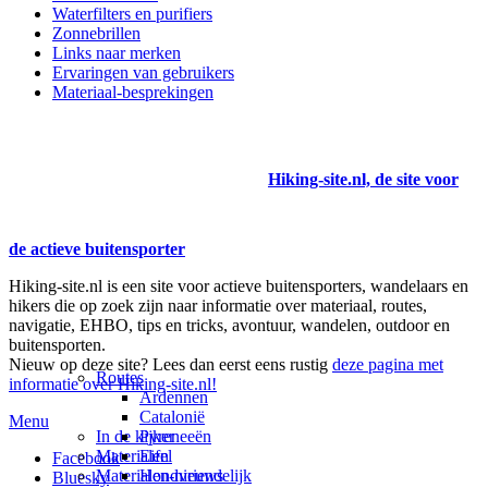
Waterfilters en purifiers
Zonnebrillen
Links naar merken
Ervaringen van gebruikers
Materiaal-besprekingen
Hiking-site.nl, de site voor
de actieve buitensporter
Hiking-site.nl is een site voor actieve buitensporters, wandelaars en
hikers die op zoek zijn naar informatie over materiaal, routes,
navigatie, EHBO, tips en tricks, avontuur, wandelen, outdoor en
buitensporten.
Nieuw op deze site? Lees dan eerst eens rustig
deze pagina met
Routes
informatie over Hiking-site.nl!
Ardennen
Catalonië
Menu
In de kijker
Pyreneeën
Materialen
Eifel
Facebook
Materialen-nieuws
Hondvriendelijk
Bluesky