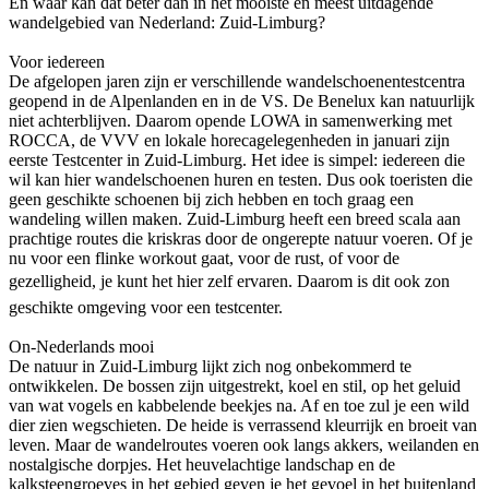
En waar kan dat beter dan in het mooiste en meest uitdagende
wandelgebied van Nederland: Zuid-Limburg?
Voor iedereen
De afgelopen jaren zijn er verschillende wandelschoenentestcentra
geopend in de Alpenlanden en in de VS. De Benelux kan natuurlijk
niet achterblijven. Daarom opende LOWA in samenwerking met
ROCCA, de VVV en lokale horecagelegenheden in januari zijn
eerste Testcenter in Zuid-Limburg. Het idee is simpel: iedereen die
wil kan hier wandelschoenen huren en testen. Dus ook toeristen die
geen geschikte schoenen bij zich hebben en toch graag een
wandeling willen maken. Zuid-Limburg heeft een breed scala aan
prachtige routes die kriskras door de ongerepte natuur voeren. Of je
nu voor een flinke workout gaat, voor de rust, of voor de
gezelligheid, je kunt het hier zelf ervaren. Daarom is dit ook zon
geschikte omgeving voor een testcenter.
On-Nederlands mooi
De natuur in Zuid-Limburg lijkt zich nog onbekommerd te
ontwikkelen. De bossen zijn uitgestrekt, koel en stil, op het geluid
van wat vogels en kabbelende beekjes na. Af en toe zul je een wild
dier zien wegschieten. De heide is verrassend kleurrijk en broeit van
leven. Maar de wandelroutes voeren ook langs akkers, weilanden en
nostalgische dorpjes. Het heuvelachtige landschap en de
kalksteengroeves in het gebied geven je het gevoel in het buitenland