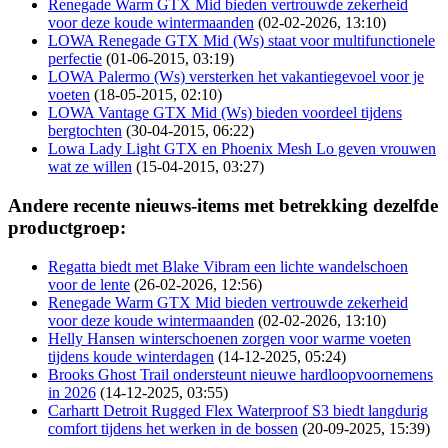
Renegade Warm GTX Mid bieden vertrouwde zekerheid
voor deze koude wintermaanden
(02-02-2026, 13:10)
LOWA Renegade GTX Mid (Ws) staat voor multifunctionele
perfectie
(01-06-2015, 03:19)
LOWA Palermo (Ws) versterken het vakantiegevoel voor je
voeten
(18-05-2015, 02:10)
LOWA Vantage GTX Mid (Ws) bieden voordeel tijdens
bergtochten
(30-04-2015, 06:22)
Lowa Lady Light GTX en Phoenix Mesh Lo geven vrouwen
wat ze willen
(15-04-2015, 03:27)
Andere recente nieuws-items met betrekking dezelfde
productgroep:
Regatta biedt met Blake Vibram een lichte wandelschoen
voor de lente
(26-02-2026, 12:56)
Renegade Warm GTX Mid bieden vertrouwde zekerheid
voor deze koude wintermaanden
(02-02-2026, 13:10)
Helly Hansen winterschoenen zorgen voor warme voeten
tijdens koude winterdagen
(14-12-2025, 05:24)
Brooks Ghost Trail ondersteunt nieuwe hardloopvoornemens
in 2026
(14-12-2025, 03:55)
Carhartt Detroit Rugged Flex Waterproof S3 biedt langdurig
comfort tijdens het werken in de bossen
(20-09-2025, 15:39)