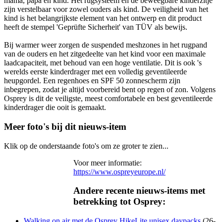
mama, papa en kind. Het rugsysteem en de beweegbare kinderzitje
zijn verstelbaar voor zowel ouders als kind. De veiligheid van het
kind is het belangrijkste element van het ontwerp en dit product
heeft de stempel 'Geprüfte Sicherheit' van TÜV als bewijs.
Bij warmer weer zorgen de suspended meshzones in het rugpand
van de ouders en het zitgedeelte van het kind voor een maximale
laadcapaciteit, met behoud van een hoge ventilatie. Dit is ook 's
werelds eerste kinderdrager met een volledig geventileerde
heupgordel. Een regenhoes en SPF 50 zonnescherm zijn
inbegrepen, zodat je altijd voorbereid bent op regen of zon. Volgens
Osprey is dit de veiligste, meest comfortabele en best geventileerde
kinderdrager die ooit is gemaakt.
Meer foto's bij dit nieuws-item
Klik op de onderstaande foto's om ze groter te zien...
Voor meer informatie:
https://www.ospreyeurope.nl/
Andere recente nieuws-items met
betrekking tot Osprey:
Walking on air met de Osprey HikeLite unisex daypacks
(26-