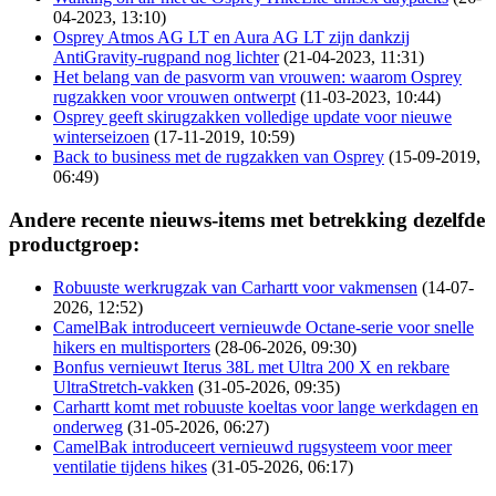
04-2023, 13:10)
Osprey Atmos AG LT en Aura AG LT zijn dankzij
AntiGravity-rugpand nog lichter
(21-04-2023, 11:31)
Het belang van de pasvorm van vrouwen: waarom Osprey
rugzakken voor vrouwen ontwerpt
(11-03-2023, 10:44)
Osprey geeft skirugzakken volledige update voor nieuwe
winterseizoen
(17-11-2019, 10:59)
Back to business met de rugzakken van Osprey
(15-09-2019,
06:49)
Andere recente nieuws-items met betrekking dezelfde
productgroep:
Robuuste werkrugzak van Carhartt voor vakmensen
(14-07-
2026, 12:52)
CamelBak introduceert vernieuwde Octane-serie voor snelle
hikers en multisporters
(28-06-2026, 09:30)
Bonfus vernieuwt Iterus 38L met Ultra 200 X en rekbare
UltraStretch-vakken
(31-05-2026, 09:35)
Carhartt komt met robuuste koeltas voor lange werkdagen en
onderweg
(31-05-2026, 06:27)
CamelBak introduceert vernieuwd rugsysteem voor meer
ventilatie tijdens hikes
(31-05-2026, 06:17)