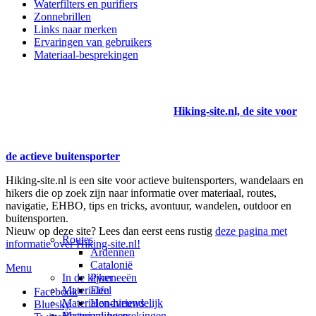
Waterfilters en purifiers
Zonnebrillen
Links naar merken
Ervaringen van gebruikers
Materiaal-besprekingen
Hiking-site.nl, de site voor
de actieve buitensporter
Hiking-site.nl is een site voor actieve buitensporters, wandelaars en
hikers die op zoek zijn naar informatie over materiaal, routes,
navigatie, EHBO, tips en tricks, avontuur, wandelen, outdoor en
buitensporten.
Nieuw op deze site? Lees dan eerst eens rustig
deze pagina met
Routes
informatie over Hiking-site.nl!
Ardennen
Catalonië
Menu
In de kijker
Pyreneeën
Materialen
Eifel
Facebook
Materialen-nieuws
Hondvriendelijk
Bluesky
Materiaal-besprekingen
Bestemmingen