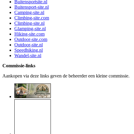
Buitensportsite.nl
Buitensport-site.nl
Camping-site.nl
Climbing-site.com
Climbing-site.nl
Glamping-site.nl
Hiking-site.com
Outdoor-site.com
Outdoor-site.nl
Speedhiking.nl
Wandel-site.nl
Commissie-links
Aankopen via deze links geven de beheerder een kleine commissie.