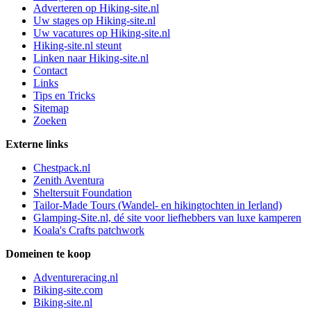
Adverteren op Hiking-site.nl
Uw stages op Hiking-site.nl
Uw vacatures op Hiking-site.nl
Hiking-site.nl steunt
Linken naar Hiking-site.nl
Contact
Links
Tips en Tricks
Sitemap
Zoeken
Externe links
Chestpack.nl
Zenith Aventura
Sheltersuit Foundation
Tailor-Made Tours (Wandel- en hikingtochten in Ierland)
Glamping-Site.nl, dé site voor liefhebbers van luxe kamperen
Koala's Crafts patchwork
Domeinen te koop
Adventureracing.nl
Biking-site.com
Biking-site.nl