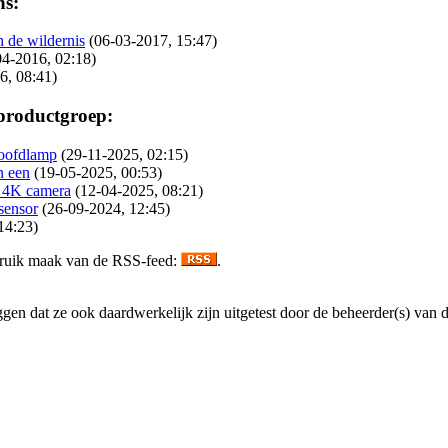
ns:
 de wildernis
(06-03-2017, 15:47)
04-2016, 02:18)
6, 08:41)
 productgroep:
oofdlamp
(29-11-2025, 02:15)
n een
(19-05-2025, 00:53)
e 4K camera
(12-04-2025, 08:21)
sensor
(26-09-2024, 12:45)
14:23)
gebruik maak van de RSS-feed:
.
en dat ze ook daardwerkelijk zijn uitgetest door de beheerder(s) van dez