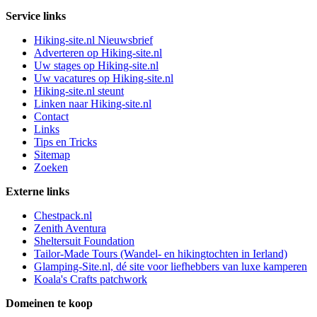
Service links
Hiking-site.nl Nieuwsbrief
Adverteren op Hiking-site.nl
Uw stages op Hiking-site.nl
Uw vacatures op Hiking-site.nl
Hiking-site.nl steunt
Linken naar Hiking-site.nl
Contact
Links
Tips en Tricks
Sitemap
Zoeken
Externe links
Chestpack.nl
Zenith Aventura
Sheltersuit Foundation
Tailor-Made Tours (Wandel- en hikingtochten in Ierland)
Glamping-Site.nl, dé site voor liefhebbers van luxe kamperen
Koala's Crafts patchwork
Domeinen te koop