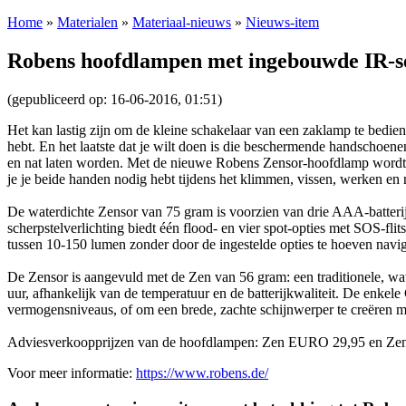
Home
»
Materialen
»
Materiaal-nieuws
»
Nieuws-item
Robens hoofdlampen met ingebouwde IR-se
(gepubliceerd op: 16-06-2016, 01:51)
Het kan lastig zijn om de kleine schakelaar van een zaklamp te bedi
hebt. En het laatste dat je wilt doen is die beschermende handschoen
en nat laten worden. Met de nieuwe Robens Zensor-hoofdlamp wordt dit
je je beide handen nodig hebt tijdens het klimmen, vissen, werken en 
De waterdichte Zensor van 75 gram is voorzien van drie AAA-batteri
scherpstelverlichting biedt één flood- en vier spot-opties met SOS-f
tussen 10-150 lumen zonder door de ingestelde opties te hoeven navi
De Zensor is aangevuld met de Zen van 56 gram: een traditionele, w
uur, afhankelijk van de temperatuur en de batterijkwaliteit. De enkele
vermogensniveaus, of om een brede, zachte schijnwerper te creëren
Adviesverkoopprijzen van de hoofdlampen: Zen EURO 29,95 en Ze
Voor meer informatie:
https://www.robens.de/