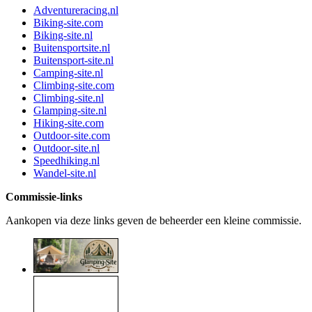
Adventureracing.nl
Biking-site.com
Biking-site.nl
Buitensportsite.nl
Buitensport-site.nl
Camping-site.nl
Climbing-site.com
Climbing-site.nl
Glamping-site.nl
Hiking-site.com
Outdoor-site.com
Outdoor-site.nl
Speedhiking.nl
Wandel-site.nl
Commissie-links
Aankopen via deze links geven de beheerder een kleine commissie.