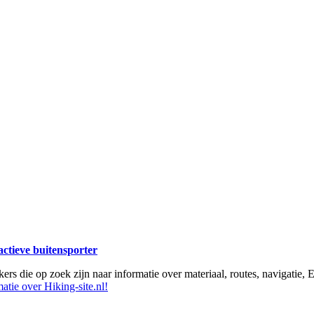
 actieve buitensporter
ikers die op zoek zijn naar informatie over materiaal, routes, navigatie
atie over Hiking-site.nl!