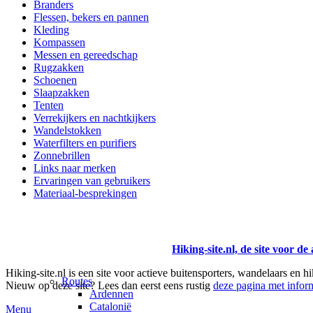
Branders
Flessen, bekers en pannen
Kleding
Kompassen
Messen en gereedschap
Rugzakken
Schoenen
Slaapzakken
Tenten
Verrekijkers en nachtkijkers
Wandelstokken
Waterfilters en purifiers
Zonnebrillen
Links naar merken
Ervaringen van gebruikers
Materiaal-besprekingen
Hiking-site.nl, de site voor de
Hiking-site.nl is een site voor actieve buitensporters, wandelaars en h
Routes
Nieuw op deze site? Lees dan eerst eens rustig
deze pagina met inform
Ardennen
Catalonië
Menu