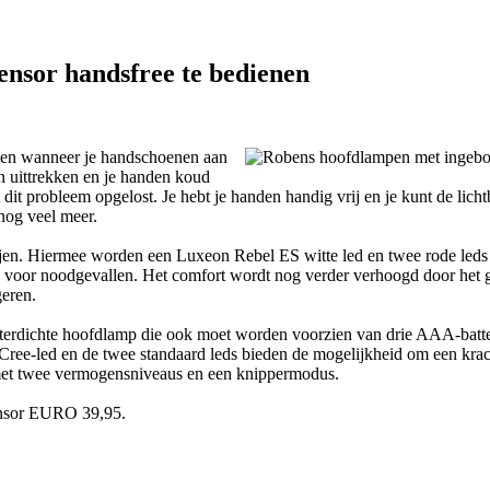
nsor handsfree te bedienen
enen wanneer je handschoenen aan
en uittrekken en je handen koud
 probleem opgelost. Je hebt je handen handig vrij en je kunt de lichtb
nog veel meer.
jen. Hiermee worden een Luxeon Rebel ES witte led en twee rode leds 
lits voor noodgevallen. Het comfort wordt nog verder verhoogd door he
geren.
aterdichte hoofdlamp die ook moet worden voorzien van drie AAA-batt
 Cree-led en de twee standaard leds bieden de mogelijkheid om een krach
 met twee vermogensniveaus en een knippermodus.
nsor EURO 39,95.