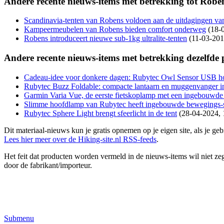
Andere recente nieuws-items met betrekking tot Robe
Scandinavia-tenten van Robens voldoen aan de uitdagingen van
Kampeermeubelen van Robens bieden comfort onderweg
(18-
Robens introduceert nieuwe sub-1kg ultralite-tenten
(11-03-201
Andere recente nieuws-items met betrekking dezelfde
Cadeau-idee voor donkere dagen: Rubytec Owl Sensor USB h
Rubytec Buzz Foldable: compacte lantaarn en muggenvanger i
Garmin Varia Vue, de eerste fietskoplamp met een ingebouwd
Slimme hoofdlamp van Rubytec heeft ingebouwde bewegings-
Rubytec Sphere Light brengt sfeerlicht in de tent
(28-04-2024, 
Dit materiaal-nieuws kun je gratis opnemen op je eigen site, als je 
Lees hier meer over de Hiking-site.nl RSS-feeds
.
Het feit dat producten worden vermeld in de nieuws-items wil niet zegg
door de fabrikant/importeur.
Submenu