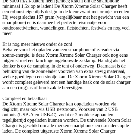
De 5000 mAh-batterij heeft genoeg kracht om de smartphone
minimaal 1,5x op te laden! De Xtorm Xtreme Solar Charger heeft
een robuust eigentijds design in de kleur zwart met oranje accenten.
Hij weegt slechts 167 gram (vergelijkbaar met het gewicht van een
smartphone) en is daarmee het perfecte reismaatje voor
outdooractiviteiten, wandelingen, fietstochten, festivals en nog veel
meer.
Er is nog meer nieuws onder de zon!
Behalve voor het opladen van een smartphone of e-reader via
zonne-energie, is deze Xtorm Xtreme Solar Charger ook nog eens
uitgerust met een krachtige ingebouwde zaklamp. Handig als het
donker is op de camping, in de tent of onderweg. Daarnaast is de
behuizing van de zonnelader voorzien van extra stevig materiaal,
welke goed tegen een stootje kan. De Xtorm Xtreme Solar Charger
wordt compleet geleverd met een handige haak om de solar charger
aan een (rug)tas of broekzak te bevestigen.
Compleet en betaalbaar
De Xtorm Xtreme Solar Charger kan opgeladen worden via
daglicht, maar ook via USB-netstroom. Voorzien van 2 USB
outputs (USB-A en USB-C), zodat er 2 mobiele apparaten
tegelijkertijd opgeladen kunnen worden. De universele Xtorm Solar
Charger is geschikt om alle merken smartphones en e-readers op te
laden. De compleet uitgeruste Xtorm Xtreme Solar Charger