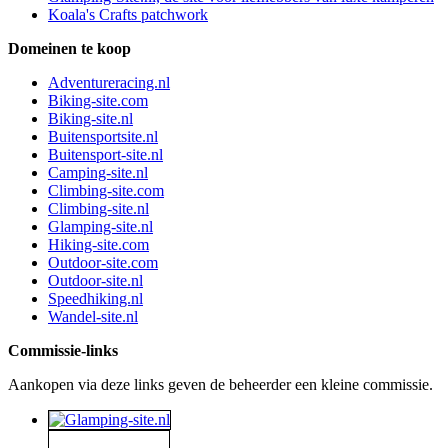
Koala's Crafts patchwork
Domeinen te koop
Adventureracing.nl
Biking-site.com
Biking-site.nl
Buitensportsite.nl
Buitensport-site.nl
Camping-site.nl
Climbing-site.com
Climbing-site.nl
Glamping-site.nl
Hiking-site.com
Outdoor-site.com
Outdoor-site.nl
Speedhiking.nl
Wandel-site.nl
Commissie-links
Aankopen via deze links geven de beheerder een kleine commissie.