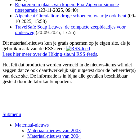
Repareren in plaats van kopen: FixnZip voor simpele
ritsreparatie
(23-11-2025, 09:40)
Alpenheat Circulation: droge schoenen, waar je ook bent
(09-
10-2025, 15:58)
TravelSafe Soap Leaves, de compacte zeepblaadjes voor
onderweg
(20-09-2025, 17:55)
Dit materiaal-nieuws kun je gratis opnemen op je eigen site, als je
gebruik maak van de RSS-feed:
.
Lees hier meer over de Hiking-site.nl RSS-feeds
.
Het feit dat producten worden vermeld in de nieuws-items wil niet
zeggen dat ze ook daardwerkelijk zijn uitgetest door de beheerder(s)
van deze site. De informatie is in bijna alle gevallen beschikbaar
gesteld door de fabrikant/importeur.
Submenu
Materiaal-nieuws
Materiaal-nieuws van 2003
Materiaal-nieuws van 2004