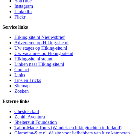
YouTube
Instagram
LinkedIn
Flickr
Service links
Hiking-site.nl Nieuwsbrief
Adverteren op Hiking-site.nl
Uw stages op Hiking-site.nl
Uw vacatures op Hiking-site.nl
Hiking-site.nl steunt
Linken naar Hiking-site.nl
Contact
Links
Tips en Tricks
Sitemap
Zoeken
Externe links
Chestpack.nl
Zenith Aventura
Sheltersuit Foundation
Tailor-Made Tours (Wandel- en hikingtochten in Ierland)
Glamping-Site.nl, dé site voor liefhebbers van luxe kamperen