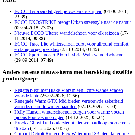
ECCO Terra sandal geeft je voeten de vrijheid
(04-06-2018,
23:39)
ECCO EXOSTRIKE brengt Urban streetstyle naar de natuur
(09-04-2018, 23:03)
Nieuwe ECCO Ulterra wandelschoen voor elk seizoen
(17-
11-2014, 09:38)
ECCO Trace Lite winterschoen zorgt voor allround comfort
en langdurige prestaties
(23-10-2014, 03:45)
ECCO Sport lanceert Biom Hybrid Walk wandelschoenen
(29-09-2014, 07:49)
Andere recente nieuws-items met betrekking dezelfde
productgroep:
Regatta biedt met Blake Vibram een lichte wandelschoen
voor de lente
(26-02-2026, 12:56)
Renegade Warm GTX Mid bieden vertrouwde zekerheid
voor deze koude wintermaanden
(02-02-2026, 13:10)
Helly Hansen winterschoenen zorgen voor warme voeten
tijdens koude winterdagen
(14-12-2025, 05:24)
Brooks Ghost Trail ondersteunt nieuwe hardloopvoornemens
in 2026
(14-12-2025, 03:55)
Carhartt Detroit Rugged Flex Waterproof S3 biedt langdurig