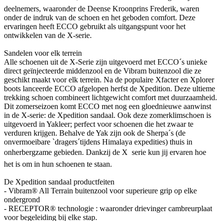
deelnemers, waaronder de Deense Kroonprins Frederik, waren
onder de indruk van de schoen en het geboden comfort. Deze
ervaringen heeft ECCO gebruikt als uitgangspunt voor het
ontwikkelen van de X-serie.
Sandelen voor elk terrein
Alle schoenen uit de X-Serie zijn uitgevoerd met ECCO´s unieke
direct geïnjecteerde middenzool en de Vibram buitenzool die ze
geschikt maakt voor elk terrein. Na de populaire Xfacter en Xplorer
boots lanceerde ECCO afgelopen herfst de Xpedition. Deze ultieme
trekking schoen combineert lichtgewicht comfort met duurzaamheid.
Dit zomerseizoen komt ECCO met nog een gloednieuwe aanwinst
in de X-serie: de Xpedition sandaal. Ook deze zomerklimschoen is
uitgevoerd in Yakleer; perfect voor schoenen die het zwaar te
verduren krijgen. Behalve de Yak zijn ook de Sherpa´s (de
onvermoeibare `dragers´tijdens Himalaya expedities) thuis in
onherbergzame gebieden. Dankzij de X  serie kun jij ervaren hoe
het is om in hun schoenen te staan.
De Xpedition sandaal productfeiten
- Vibram® All Terrain buitenzool voor superieure grip op elke
ondergrond
- RECEPTOR® technologie : waaronder drievinger cambreurplaat
voor begeleiding bij elke stap.