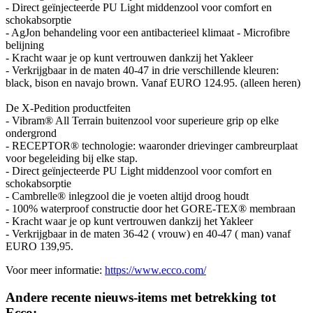
- Direct geïnjecteerde PU Light middenzool voor comfort en
schokabsorptie
- AgJon behandeling voor een antibacterieel klimaat - Microfibre
belijning
- Kracht waar je op kunt vertrouwen dankzij het Yakleer
- Verkrijgbaar in de maten 40-47 in drie verschillende kleuren:
black, bison en navajo brown. Vanaf EURO 124.95. (alleen heren)
De X-Pedition productfeiten
- Vibram® All Terrain buitenzool voor superieure grip op elke
ondergrond
- RECEPTOR® technologie: waaronder drievinger cambreurplaat
voor begeleiding bij elke stap.
- Direct geïnjecteerde PU Light middenzool voor comfort en
schokabsorptie
- Cambrelle® inlegzool die je voeten altijd droog houdt
- 100% waterproof constructie door het GORE-TEX® membraan
- Kracht waar je op kunt vertrouwen dankzij het Yakleer
- Verkrijgbaar in de maten 36-42 ( vrouw) en 40-47 ( man) vanaf
EURO 139,95.
Voor meer informatie:
https://www.ecco.com/
Andere recente nieuws-items met betrekking tot
Ecco: