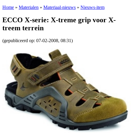
Home
»
Materialen
»
Materiaal-nieuws
»
Nieuws-item
ECCO X-serie: X-treme grip voor X-
treem terrein
(gepubliceerd op: 07-02-2008, 08:31)