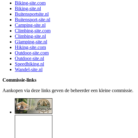
Biking-site.com
Biking-site.nl
Buitensportsite.nl
Buitensport-site.nl
Camping-site.nl
Climbing-site.com
Climbing-site.nl
Glamping-site.nl
Hiking-site.com
Outdoor-site.com
Outdoor-site.nl
Speedhiking.nl
Wandel-site.nl
Commissie-links
Aankopen via deze links geven de beheerder een kleine commissie.