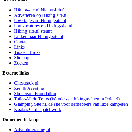
Hiking-site.nl Nieuwsbrief
Adverteren op Hiking-site.nl
Uw stages op Hiking-site.nl
Uw vacatures op Hiking-site.nl
Hiking-site.nl steunt
Linken naar Hiking-site.nl
Contact
Links
Tips en Tricks
Sitemap
Zoeken
Externe links
Chestpack.nl
Zenith Aventura
Sheltersuit Foundation
Tailor-Made Tours (Wandel- en hikingtochten in Ierland)
Glamping-Site.nl, dé site voor liefhebbers van luxe kamperen
Koala's Crafts patchwork
Domeinen te koop
Adventureracing.nl