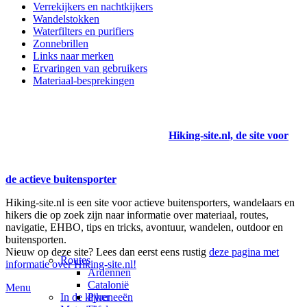
Verrekijkers en nachtkijkers
Wandelstokken
Waterfilters en purifiers
Zonnebrillen
Links naar merken
Ervaringen van gebruikers
Materiaal-besprekingen
Hiking-site.nl, de site voor
de actieve buitensporter
Hiking-site.nl is een site voor actieve buitensporters, wandelaars en
hikers die op zoek zijn naar informatie over materiaal, routes,
navigatie, EHBO, tips en tricks, avontuur, wandelen, outdoor en
buitensporten.
Nieuw op deze site? Lees dan eerst eens rustig
deze pagina met
Routes
informatie over Hiking-site.nl!
Ardennen
Catalonië
Menu
In de kijker
Pyreneeën