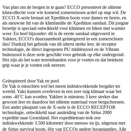
Van plan om de bergen in te gaan? ECCO presenteert de ultieme
klimcollectie voor wie komend zomerseizoen actief op stap wil. De
ECCO X-serie bestaat uit Xpedition boots voor dames en heren, en
als nieuwste lid van de klimfamilie de Xpedition sandaal. Dit jongste
broertje is speciaal ontwikkeld voor klimmen en hiken met warmer
weer. En heel bijzonder: dit is de eerste sandaal uitgevoerd in
Yakleer, ECCO's duurzaamheid geintegreerd in een zomerschoen
dus! Dankzij het gebruik van dit uiterst sterke leer, de receptor
technologie, de direct ingespoten PU middenzool en de Vibram
buitenzool is deze serie geschikt voor gebruik op elke ondergrond.
Het zijn als het ware terreinbanden voor je voeten en dat betekent
grip waar je je voeten ook neerzet.
Geïnspireerd door Yak en pool
De Yak is misschien wel het meest indrukwekkende bergdier ter
wereld. Yaks kunnen overleven in een zeer ruig klimaat waar het
soms -40˚C kan worden. Yakleer is minstens 3 keer sterker dan
gewoon leer en daardoor het ultieme materiaal voor bergschoenen.
Een ander pluspunt van de X-serie is de ECCO RECEPTOR
technologie, ontwikkeld naar aanleiding van de Sirius 2000
expeditie naar Groenland. Het expeditieteam trok een
indrukwekkende 3.500 kilometer door sneeuw en ijs, uitgerust met
de Sirius survival boots, één van ECCOs andere hoogstandjes. Alle