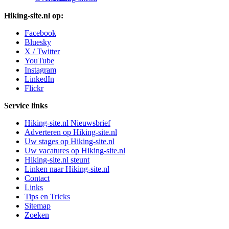
Hiking-site.nl op:
Facebook
Bluesky
X / Twitter
YouTube
Instagram
LinkedIn
Flickr
Service links
Hiking-site.nl Nieuwsbrief
Adverteren op Hiking-site.nl
Uw stages op Hiking-site.nl
Uw vacatures op Hiking-site.nl
Hiking-site.nl steunt
Linken naar Hiking-site.nl
Contact
Links
Tips en Tricks
Sitemap
Zoeken