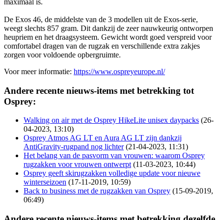
maximaal is.
De Exos 46, de middelste van de 3 modellen uit de Exos-serie,
weegt slechts 857 gram. Dit dankzij de zeer nauwkeurig ontworpen
heupriem en het draagsysteem. Gewicht wordt goed verspreid voor
comfortabel dragen van de rugzak en verschillende extra zakjes
zorgen voor voldoende opbergruimte.
Voor meer informatie:
https://www.ospreyeurope.nl/
Andere recente nieuws-items met betrekking tot
Osprey:
Walking on air met de Osprey HikeLite unisex daypacks
(26-
04-2023, 13:10)
Osprey Atmos AG LT en Aura AG LT zijn dankzij
AntiGravity-rugpand nog lichter
(21-04-2023, 11:31)
Het belang van de pasvorm van vrouwen: waarom Osprey
rugzakken voor vrouwen ontwerpt
(11-03-2023, 10:44)
Osprey geeft skirugzakken volledige update voor nieuwe
winterseizoen
(17-11-2019, 10:59)
Back to business met de rugzakken van Osprey
(15-09-2019,
06:49)
Andere recente nieuws-items met betrekking dezelfde