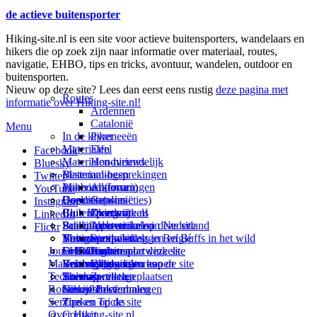
de actieve buitensporter
Hiking-site.nl is een site voor actieve buitensporters, wandelaars en
hikers die op zoek zijn naar informatie over materiaal, routes,
navigatie, EHBO, tips en tricks, avontuur, wandelen, outdoor en
buitensporten.
Nieuw op deze site? Lees dan eerst eens rustig
deze pagina met
Routes
informatie over Hiking-site.nl!
Ardennen
Catalonië
Menu
In de kijker
Pyreneeën
Materialen
Eifel
Facebook
Materialen-nieuws
Hondvriendelijk
Bluesky
Materiaal-besprekingen
Bestemmingen
Twitter
Prikbord (forum)
Materiaal-ervaringen
Andorra
YouTube
Goodies (winacties)
Boekrecensies
Deze site
Catalonië
Instagram
Club Hiking-site.nl
Buitensportwinkels
Zweden
Over mij
LinkedIn
Schrijfblok-artikelen
Buitensportwinkels in Nederland
Paalkamperen
Adverteren op deze site
Flickr
Virtuele exposities
Buitensportwinkels in Belgié
Navigatie
Thema-artikelen
Summit-vlaggen en Buffs in het wild
Jouw Hiking-site.nl
Fotoalbums
Online buitensportwinkels
EHBO
Andorra
Linken naar deze site
Materialen: kiezen en kopen
Reisboekhandels
Verzorging
Buitensportvacatures
Catalonië
Wijzigingen aan de site
Technieken
Thema-artikelen
Buitensportstageplaatsen
Sitemap
Zweden
Routes en Bestemmingen
Schrijfblokverhalen
Links
Nieuwsbrief
Service
Tips en Tricks
Zoeken op de site
Over Hiking-site.nl
Contact