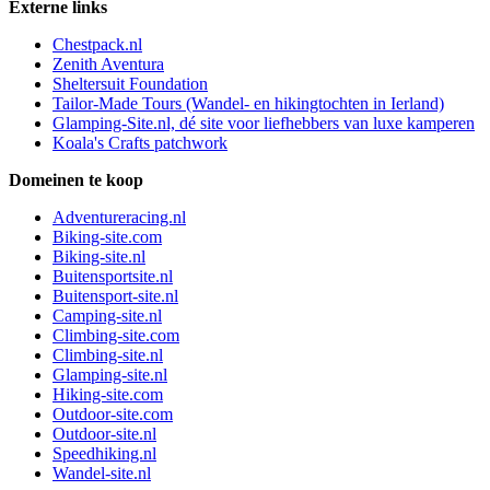
Externe links
Chestpack.nl
Zenith Aventura
Sheltersuit Foundation
Tailor-Made Tours (Wandel- en hikingtochten in Ierland)
Glamping-Site.nl, dé site voor liefhebbers van luxe kamperen
Koala's Crafts patchwork
Domeinen te koop
Adventureracing.nl
Biking-site.com
Biking-site.nl
Buitensportsite.nl
Buitensport-site.nl
Camping-site.nl
Climbing-site.com
Climbing-site.nl
Glamping-site.nl
Hiking-site.com
Outdoor-site.com
Outdoor-site.nl
Speedhiking.nl
Wandel-site.nl