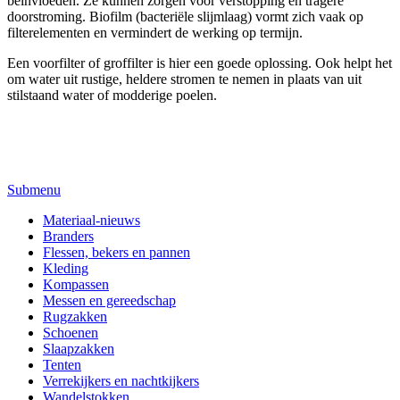
beïnvloeden. Ze kunnen zorgen voor verstopping en tragere
doorstroming. Biofilm (bacteriële slijmlaag) vormt zich vaak op
filterelementen en vermindert de werking op termijn.
Een voorfilter of groffilter is hier een goede oplossing. Ook helpt het
om water uit rustige, heldere stromen te nemen in plaats van uit
stilstaand water of modderige poelen.
Submenu
Materiaal-nieuws
Branders
Flessen, bekers en pannen
Kleding
Kompassen
Messen en gereedschap
Rugzakken
Schoenen
Slaapzakken
Tenten
Verrekijkers en nachtkijkers
Wandelstokken