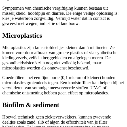
Symptomen van chemische vergiftiging kunnen bestaan uit
misselijkheid, hoofdpijn en diarree. De enige veilige oplossing is:
kies je waterbron zorgvuldig. Vermijd water dat in contact is
geweest met wegen, industrie of landbouw.
Microplastics
Microplastics zijn kunststofdeeltjes kleiner dan 5 millimeter. Ze
komen voor door afbraak van grotere plastics of via synthetische
kledingvezels, zelfs in berggebieden en afgelegen meren. De
gezondheidsrisico’s zijn nog niet volledig bekend, maar
microplastics worden als ongewenst beschouwd.
Goede filters met een fijne porie (0,1 micron of kleiner) houden
microplastics grotendeels tegen. Een koolstoffilter kan helpen bij het
verwijderen van sommige meevervoerde stoffen. UV-C of
chemische ontsmetting hebben geen effect op microplastics.
Biofilm & sediment
Hoewel technisch geen ziekteverwekkers, kunnen zwevende
deeltjes zoals zand, slib of algen de effectiviteit van je filter