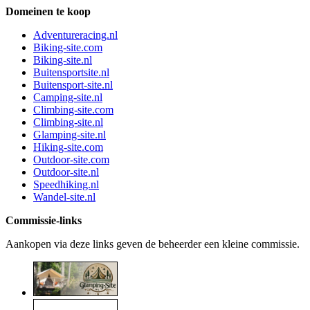
Domeinen te koop
Adventureracing.nl
Biking-site.com
Biking-site.nl
Buitensportsite.nl
Buitensport-site.nl
Camping-site.nl
Climbing-site.com
Climbing-site.nl
Glamping-site.nl
Hiking-site.com
Outdoor-site.com
Outdoor-site.nl
Speedhiking.nl
Wandel-site.nl
Commissie-links
Aankopen via deze links geven de beheerder een kleine commissie.