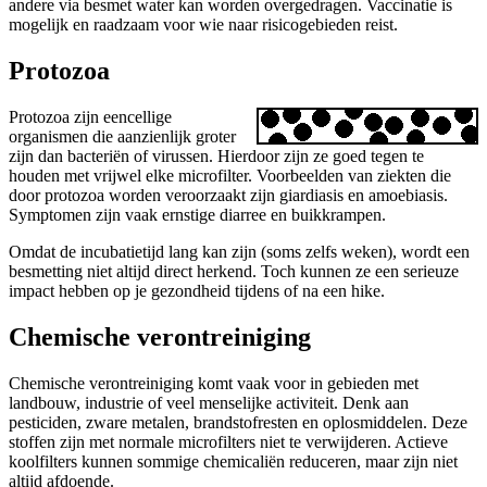
andere via besmet water kan worden overgedragen. Vaccinatie is
mogelijk en raadzaam voor wie naar risicogebieden reist.
Protozoa
Protozoa zijn eencellige
organismen die aanzienlijk groter
zijn dan bacteriën of virussen. Hierdoor zijn ze goed tegen te
houden met vrijwel elke microfilter. Voorbeelden van ziekten die
door protozoa worden veroorzaakt zijn giardiasis en amoebiasis.
Symptomen zijn vaak ernstige diarree en buikkrampen.
Omdat de incubatietijd lang kan zijn (soms zelfs weken), wordt een
besmetting niet altijd direct herkend. Toch kunnen ze een serieuze
impact hebben op je gezondheid tijdens of na een hike.
Chemische verontreiniging
Chemische verontreiniging komt vaak voor in gebieden met
landbouw, industrie of veel menselijke activiteit. Denk aan
pesticiden, zware metalen, brandstofresten en oplosmiddelen. Deze
stoffen zijn met normale microfilters niet te verwijderen. Actieve
koolfilters kunnen sommige chemicaliën reduceren, maar zijn niet
altijd afdoende.