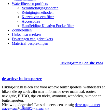
Waterfilters en purifiers
Verontreinigingssoorten
Reinigingsmethoden
Kiezen van een filter
Accessoires
Handleiding Katadyn Pocketfilter
Zonnebrillen
Links naar merken
Ervaringen van gebruikers
Materiaal-besprekingen
Hiking-site.nl, de site voor
de actieve buitensporter
Hiking-site.nl is een site voor actieve buitensporters, wandelaars en
hikers die op zoek zijn naar informatie over materiaal, routes,
navigatie, EHBO, tips en tricks, avontuur, wandelen, outdoor en
buitensporten.
Nieuw op deze site? Lees dan eerst eens rustig
deze pagina met
Routes
informatie over Hiking-site.nl!