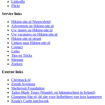
LinkedIn
Flickr
Service links
Hiking-site.nl Nieuwsbrief
Adverteren op Hiking-site.nl
Uw stages op Hiking-site.nl
Uw vacatures op Hiking-site.nl
Hiking-site.nl steunt
Linken naar Hiking-site.nl
Contact
Links
Tips en Tricks
Sitemap
Zoeken
Externe links
Chestpack.nl
Zenith Aventura
Sheltersuit Foundation
Tailor-Made Tours (Wandel- en hikingtochten in Ierland)
Glamping-Site.nl, dé site voor liefhebbers van luxe kamperen
Koala's Crafts patchwork