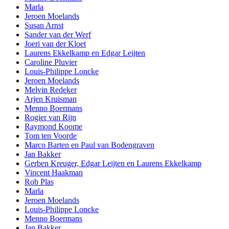
Marla
Jeroen Moelands
Susan Arnst
Sander van der Werf
Joeri van der Kloet
Laurens Ekkelkamp en Edgar Leijten
Caroline Pluvier
Louis-Philippe Loncke
Jeroen Moelands
Melvin Redeker
Arjen Kruisman
Menno Boermans
Rogier van Rijn
Raymond Koome
Tom ten Voorde
Marco Barten en Paul van Bodengraven
Jan Bakker
Gerben Kreuger, Edgar Leijten en Laurens Ekkelkamp
Vincent Haakman
Rob Plas
Marla
Jeroen Moelands
Louis-Philippe Loncke
Menno Boermans
Jan Bakker