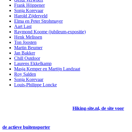
Frank Höppener
Sonja Korevaar
Harold Zijderveld
Elma en Peter Strohmayer
Aart Last
Raymond Koome (jubileum-expositie)
Henk Melissen
Ton Joosten
Martin Beumer
Jan Bakker
Chill Outdoor
Laurens Ekkelkamp
Masja Kemper en Martijn Landzaat
Roy Salden
Sonja Korevaar
Louis-Philippe Loncke
Hiking-site.nl, de site voor
de actieve buitensporter