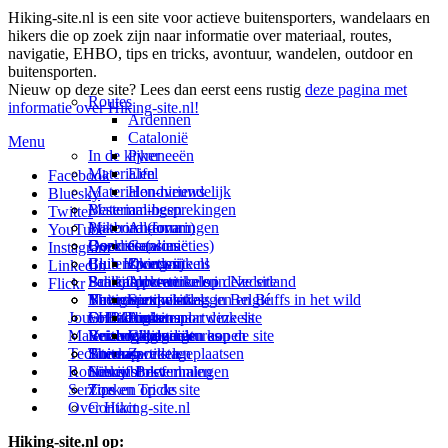
Hiking-site.nl is een site voor actieve buitensporters, wandelaars en
hikers die op zoek zijn naar informatie over materiaal, routes,
navigatie, EHBO, tips en tricks, avontuur, wandelen, outdoor en
buitensporten.
Nieuw op deze site? Lees dan eerst eens rustig
deze pagina met
Routes
informatie over Hiking-site.nl!
Ardennen
Catalonië
Menu
In de kijker
Pyreneeën
Materialen
Eifel
Facebook
Materialen-nieuws
Hondvriendelijk
Bluesky
Materiaal-besprekingen
Bestemmingen
Twitter
Prikbord (forum)
Materiaal-ervaringen
Andorra
YouTube
Goodies (winacties)
Boekrecensies
Deze site
Catalonië
Instagram
Club Hiking-site.nl
Buitensportwinkels
Zweden
Over mij
LinkedIn
Schrijfblok-artikelen
Buitensportwinkels in Nederland
Paalkamperen
Adverteren op deze site
Flickr
Virtuele exposities
Buitensportwinkels in Belgié
Navigatie
Thema-artikelen
Summit-vlaggen en Buffs in het wild
Jouw Hiking-site.nl
Fotoalbums
Online buitensportwinkels
EHBO
Andorra
Linken naar deze site
Materialen: kiezen en kopen
Reisboekhandels
Verzorging
Buitensportvacatures
Catalonië
Wijzigingen aan de site
Technieken
Thema-artikelen
Buitensportstageplaatsen
Sitemap
Zweden
Routes en Bestemmingen
Schrijfblokverhalen
Links
Nieuwsbrief
Service
Tips en Tricks
Zoeken op de site
Over Hiking-site.nl
Contact
Hiking-site.nl op: