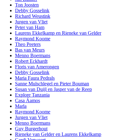
Ton Joosten
Debby Gosselink
Richard Weustink
Jurgen van Vliet
Peter van Ham
Laurens Ekkelkamp en Rieneke van Gelder
Raymond Koome
Theo Peeters
Bas van Meurs
Menno Boermans
Robert Eckhardt
Floris van Amerongen
Debby Gosselink
Maria Faura Pedrals
Sanne Mulschlegel en Pieter Bouman
Susan van Duijl en Jasper van de Reep
Explore Tanzania
Casa Áamos
Marla
Raymond Koome
Jurgen van Vliet
Menno Boermans
Guy Burgerhout
Rieneke van Gelder en Laurens Ekkelkamp
Gerdi Verwoert