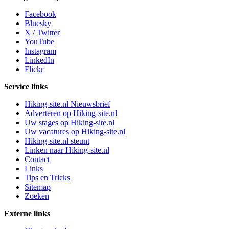
Facebook
Bluesky
X / Twitter
YouTube
Instagram
LinkedIn
Flickr
Service links
Hiking-site.nl Nieuwsbrief
Adverteren op Hiking-site.nl
Uw stages op Hiking-site.nl
Uw vacatures op Hiking-site.nl
Hiking-site.nl steunt
Linken naar Hiking-site.nl
Contact
Links
Tips en Tricks
Sitemap
Zoeken
Externe links