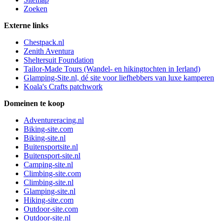
Zoeken
Externe links
Chestpack.nl
Zenith Aventura
Sheltersuit Foundation
Tailor-Made Tours (Wandel- en hikingtochten in Ierland)
Glamping-Site.nl, dé site voor liefhebbers van luxe kamperen
Koala's Crafts patchwork
Domeinen te koop
Adventureracing.nl
Biking-site.com
Biking-site.nl
Buitensportsite.nl
Buitensport-site.nl
Camping-site.nl
Climbing-site.com
Climbing-site.nl
Glamping-site.nl
Hiking-site.com
Outdoor-site.com
Outdoor-site.nl