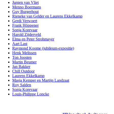
Jurgen van Vliet
Menno Boermans
Guy Burgerhout
Rieneke van Gelder en Laurens Ekkelkamp
Gerdi Verwoert
Frank Höppener
Sonja Korevaar
Harold Zijderveld
Elma en Peter Strohmayer
Aart Last
Raymond Koome (jubileum-expositie)
Henk Melissen
Ton Joosten
Martin Beumer
Jan Bakker
Chill Outdoor
Laurens Ekkelkamp
Masja Kemper en Martijn Landzaat
Roy Salden
Sonja Korevaar
Louis-Philippe Loncke