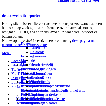
Hiking-site.nl, de site voor
de actieve buitensporter
Hiking-site.nl is een site voor actieve buitensporters, wandelaars en
hikers die op zoek zijn naar informatie over materiaal, routes,
navigatie, EHBO, tips en tricks, avontuur, wandelen, outdoor en
buitensporten.
Nieuw op deze site? Lees dan eerst eens rustig
deze pagina met
Routes
informatie over Hiking-site.nl!
Ardennen
Catalonië
Menu
In de kijker
Pyreneeën
Materialen
Eifel
Facebook
Materialen-nieuws
Hondvriendelijk
Bluesky
Materiaal-besprekingen
Bestemmingen
Twitter
Prikbord (forum)
Materiaal-ervaringen
Andorra
YouTube
Goodies (winacties)
Boekrecensies
Deze site
Catalonië
Instagram
Club Hiking-site.nl
Buitensportwinkels
Zweden
Over mij
LinkedIn
Schrijfblok-artikelen
Buitensportwinkels in Nederland
Paalkamperen
Adverteren op deze site
Flickr
Virtuele exposities
Buitensportwinkels in Belgié
Navigatie
Thema-artikelen
Summit-vlaggen en Buffs in het wild
Jouw Hiking-site.nl
Fotoalbums
Online buitensportwinkels
EHBO
Andorra
Linken naar deze site
Materialen: kiezen en kopen
Reisboekhandels
Verzorging
Buitensportvacatures
Catalonië
Wijzigingen aan de site
Technieken
Thema-artikelen
Buitensportstageplaatsen
Sitemap
Zweden