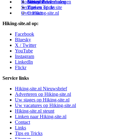
Routes en Bestemmingen
Schrijfblokverhalen
Links
Nieuwsbrief
Service
Tips en Tricks
Zoeken op de site
Over Hiking-site.nl
Contact
Hiking-site.nl op:
Facebook
Bluesky
X / Twitter
YouTube
Instagram
LinkedIn
Flickr
Service links
Hiking-site.nl Nieuwsbrief
Adverteren op Hiking-site.nl
Uw stages op Hiking-site.nl
Uw vacatures op Hiking-site.nl
Hiking-site.nl steunt
Linken naar Hiking-site.nl
Contact
Links
Tips en Tricks
Sitemap