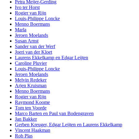
Petra Meijer-Gerding
Ivo ter Horst
Rogier van Rijn
Louis-Philippe Loncke
Menno Boermans
Marla
Jeroen Moelands
Susan Arnst
Sander van der Werf
Joeri van der Kloet
Laurens Ekkelkamp en Edgar Leijten
Caroline Pluvier
Louis-Philippe Loncke
Jeroen Moelands
Melvin Redeker
Arjen Kruisman
Menno Boermans
Rogier van Rijn
Raymond Koome
Tom ten Voorde
Marco Barten en Paul van Bodengraven
Jan Bakker
Gerben Kreuger, Edgar Leijten en Laurens Ekkelkamp
Vincent Haakman
Rob Plas