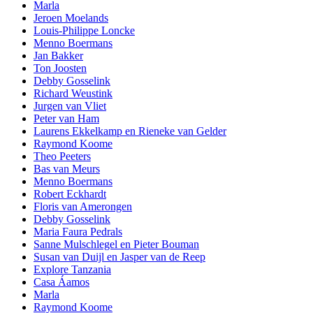
Marla
Jeroen Moelands
Louis-Philippe Loncke
Menno Boermans
Jan Bakker
Ton Joosten
Debby Gosselink
Richard Weustink
Jurgen van Vliet
Peter van Ham
Laurens Ekkelkamp en Rieneke van Gelder
Raymond Koome
Theo Peeters
Bas van Meurs
Menno Boermans
Robert Eckhardt
Floris van Amerongen
Debby Gosselink
Maria Faura Pedrals
Sanne Mulschlegel en Pieter Bouman
Susan van Duijl en Jasper van de Reep
Explore Tanzania
Casa Áamos
Marla
Raymond Koome