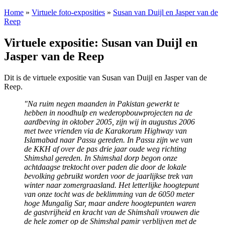
Home
»
Virtuele foto-exposities
»
Susan van Duijl en Jasper van de
Reep
Virtuele expositie: Susan van Duijl en
Jasper van de Reep
Dit is de virtuele expositie van Susan van Duijl en Jasper van de
Reep.
"Na ruim negen maanden in Pakistan gewerkt te
hebben in noodhulp en wederopbouwprojecten na de
aardbeving in oktober 2005, zijn wij in augustus 2006
met twee vrienden via de Karakorum Highway van
Islamabad naar Passu gereden. In Passu zijn we van
de KKH af over de pas drie jaar oude weg richting
Shimshal gereden. In Shimshal dorp begon onze
achtdaagse trektocht over paden die door de lokale
bevolking gebruikt worden voor de jaarlijkse trek van
winter naar zomergraasland. Het letterlijke hoogtepunt
van onze tocht was de beklimming van de 6050 meter
hoge Mungalig Sar, maar andere hoogtepunten waren
de gastvrijheid en kracht van de Shimshali vrouwen die
de hele zomer op de Shimshal pamir verblijven met de