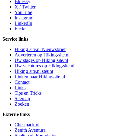
Bluesky
X / Twitter
YouTube
Instagram
LinkedIn
Flickr
Service links
Hiking-site.nl Nieuwsbrief
Adverteren op Hiking-site.nl
Uw stages op Hiking-site.nl
Uw vacatures op Hiking-site.nl
Hiking-site.nl steunt
Linken naar Hiking-site.nl
Contact
Links
Tips en Tricks
Sitemap
Zoeken
Externe links
Chestpack.nl
Zenith Aventura
Sheltersuit Foundation