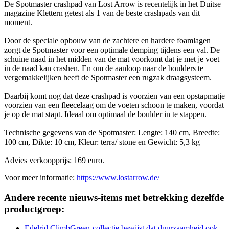
De Spotmaster crashpad van Lost Arrow is recentelijk in het Duitse
magazine Klettern getest als 1 van de beste crashpads van dit
moment.
Door de speciale opbouw van de zachtere en hardere foamlagen
zorgt de Spotmaster voor een optimale demping tijdens een val. De
schuine naad in het midden van de mat voorkomt dat je met je voet
in de naad kan crashen. En om de aanloop naar de boulders te
vergemakkelijken heeft de Spotmaster een rugzak draagsysteem.
Daarbij komt nog dat deze crashpad is voorzien van een opstapmatje
voorzien van een fleecelaag om de voeten schoon te maken, voordat
je op de mat stapt. Ideaal om optimaal de boulder in te stappen.
Technische gegevens van de Spotmaster: Lengte: 140 cm, Breedte:
100 cm, Dikte: 10 cm, Kleur: terra/ stone en Gewicht: 5,3 kg
Advies verkoopprijs: 169 euro.
Voor meer informatie:
https://www.lostarrow.de/
Andere recente nieuws-items met betrekking dezelfde
productgroep:
Edelrid ClimbGreen-collectie bewijst dat duurzaamheid ook