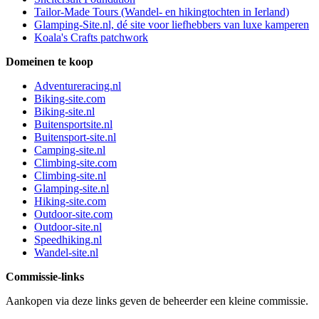
Tailor-Made Tours (Wandel- en hikingtochten in Ierland)
Glamping-Site.nl, dé site voor liefhebbers van luxe kamperen
Koala's Crafts patchwork
Domeinen te koop
Adventureracing.nl
Biking-site.com
Biking-site.nl
Buitensportsite.nl
Buitensport-site.nl
Camping-site.nl
Climbing-site.com
Climbing-site.nl
Glamping-site.nl
Hiking-site.com
Outdoor-site.com
Outdoor-site.nl
Speedhiking.nl
Wandel-site.nl
Commissie-links
Aankopen via deze links geven de beheerder een kleine commissie.