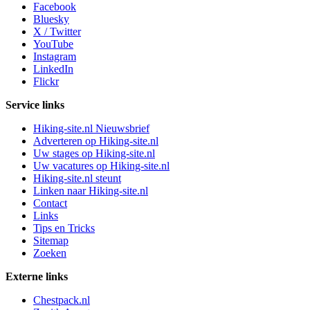
Facebook
Bluesky
X / Twitter
YouTube
Instagram
LinkedIn
Flickr
Service links
Hiking-site.nl Nieuwsbrief
Adverteren op Hiking-site.nl
Uw stages op Hiking-site.nl
Uw vacatures op Hiking-site.nl
Hiking-site.nl steunt
Linken naar Hiking-site.nl
Contact
Links
Tips en Tricks
Sitemap
Zoeken
Externe links
Chestpack.nl