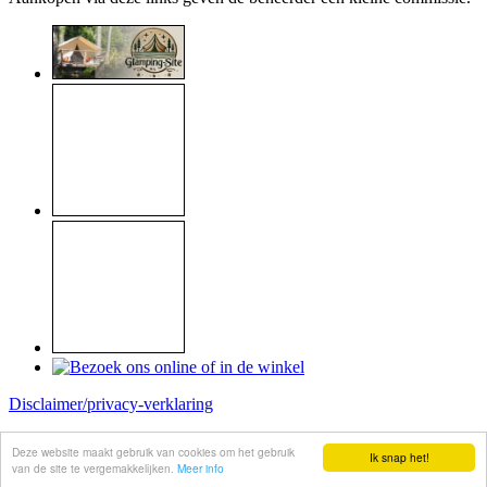
Disclaimer/privacy-verklaring
Copyright © 1999 - 2026
Raymond Koome
Deze website maakt gebruik van cookies om het gebruik
Ik snap het!
Site made by
Koome-webservice
van de site te vergemakkelijken.
Meer info