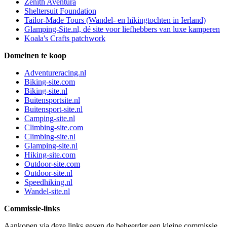
Zenith Aventura
Sheltersuit Foundation
Tailor-Made Tours (Wandel- en hikingtochten in Ierland)
Glamping-Site.nl, dé site voor liefhebbers van luxe kamperen
Koala's Crafts patchwork
Domeinen te koop
Adventureracing.nl
Biking-site.com
Biking-site.nl
Buitensportsite.nl
Buitensport-site.nl
Camping-site.nl
Climbing-site.com
Climbing-site.nl
Glamping-site.nl
Hiking-site.com
Outdoor-site.com
Outdoor-site.nl
Speedhiking.nl
Wandel-site.nl
Commissie-links
Aankopen via deze links geven de beheerder een kleine commissie.