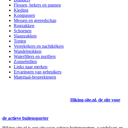
Flessen, bekers en pannen
Kleding
Kompassen
Messen en gereedschap
Rugzakken
Schoenen
Slaapzakken
Tenten
Verrekijkers en nachtkijkers
Wandelstokken
Waterfilters en purifiers
Zonnebrillen
Links naar merken
Ervaringen van gebruikers
Materiaal-besprekingen
Hiking-site.nl, de site voor
de actieve buitensporter
Hiking-site.nl is een site voor actieve buitensporters, wandelaars en