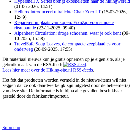
Hypershell X Series brengt exoskeletten naar de hikingwereld
(01-06-2026, 14:51)
Helinox introduceert ultralichte Chair Zero LT
(15-03-2026,
12:49)
Repareren in plaats van kopen: FixnZip voor simpele
ritsreparatie
(23-11-2025, 09:40)
Alpenheat Circulation: droge schoenen, waar je ook bent
(09-
10-2025, 15:58)
TravelSafe Soap Leaves, de compacte zeepblaadjes voor
onderweg
(20-09-2025, 17:55)
Dit materiaal-nieuws kun je gratis opnemen op je eigen site, als je
gebruik maak van de RSS-feed:
.
Lees hier meer over de Hiking-site.nl RSS-feeds
.
Het feit dat producten worden vermeld in de nieuws-items wil niet
zeggen dat ze ook daardwerkelijk zijn uitgetest door de beheerder(s)
van deze site. De informatie is in bijna alle gevallen beschikbaar
gesteld door de fabrikant/importeur.
Submenu