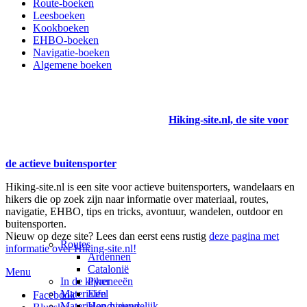
Route-boeken
Leesboeken
Kookboeken
EHBO-boeken
Navigatie-boeken
Algemene boeken
Hiking-site.nl, de site voor
de actieve buitensporter
Hiking-site.nl is een site voor actieve buitensporters, wandelaars en
hikers die op zoek zijn naar informatie over materiaal, routes,
navigatie, EHBO, tips en tricks, avontuur, wandelen, outdoor en
buitensporten.
Nieuw op deze site? Lees dan eerst eens rustig
deze pagina met
Routes
informatie over Hiking-site.nl!
Ardennen
Catalonië
Menu
In de kijker
Pyreneeën
Materialen
Eifel
Facebook
Materialen-nieuws
Hondvriendelijk