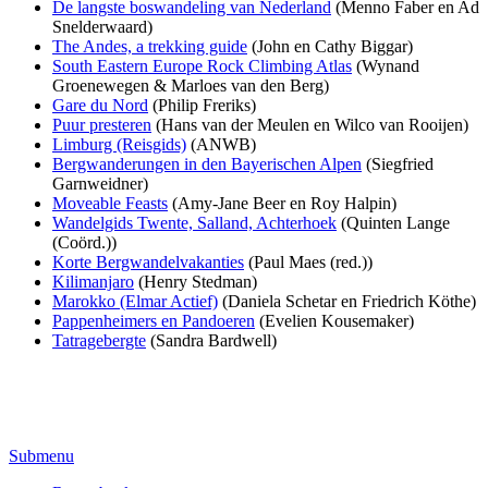
De langste boswandeling van Nederland
(Menno Faber en Ad
Snelderwaard)
The Andes, a trekking guide
(John en Cathy Biggar)
South Eastern Europe Rock Climbing Atlas
(Wynand
Groenewegen & Marloes van den Berg)
Gare du Nord
(Philip Freriks)
Puur presteren
(Hans van der Meulen en Wilco van Rooijen)
Limburg (Reisgids)
(ANWB)
Bergwanderungen in den Bayerischen Alpen
(Siegfried
Garnweidner)
Moveable Feasts
(Amy-Jane Beer en Roy Halpin)
Wandelgids Twente, Salland, Achterhoek
(Quinten Lange
(Coörd.))
Korte Bergwandelvakanties
(Paul Maes (red.))
Kilimanjaro
(Henry Stedman)
Marokko (Elmar Actief)
(Daniela Schetar en Friedrich Köthe)
Pappenheimers en Pandoeren
(Evelien Kousemaker)
Tatragebergte
(Sandra Bardwell)
Submenu