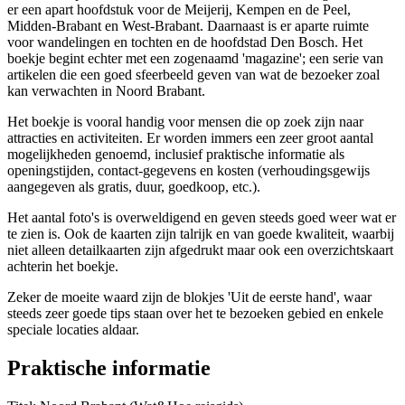
er een apart hoofdstuk voor de Meijerij, Kempen en de Peel,
Midden-Brabant en West-Brabant. Daarnaast is er aparte ruimte
voor wandelingen en tochten en de hoofdstad Den Bosch. Het
boekje begint echter met een zogenaamd 'magazine'; een serie van
artikelen die een goed sfeerbeeld geven van wat de bezoeker zoal
kan verwachten in Noord Brabant.
Het boekje is vooral handig voor mensen die op zoek zijn naar
attracties en activiteiten. Er worden immers een zeer groot aantal
mogelijkheden genoemd, inclusief praktische informatie als
openingstijden, contact-gegevens en kosten (verhoudingsgewijs
aangegeven als gratis, duur, goedkoop, etc.).
Het aantal foto's is overweldigend en geven steeds goed weer wat er
te zien is. Ook de kaarten zijn talrijk en van goede kwaliteit, waarbij
niet alleen detailkaarten zijn afgedrukt maar ook een overzichtskaart
achterin het boekje.
Zeker de moeite waard zijn de blokjes 'Uit de eerste hand', waar
steeds zeer goede tips staan over het te bezoeken gebied en enkele
speciale locaties aldaar.
Praktische informatie