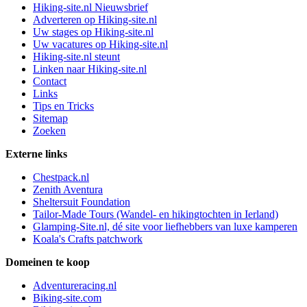
Hiking-site.nl Nieuwsbrief
Adverteren op Hiking-site.nl
Uw stages op Hiking-site.nl
Uw vacatures op Hiking-site.nl
Hiking-site.nl steunt
Linken naar Hiking-site.nl
Contact
Links
Tips en Tricks
Sitemap
Zoeken
Externe links
Chestpack.nl
Zenith Aventura
Sheltersuit Foundation
Tailor-Made Tours (Wandel- en hikingtochten in Ierland)
Glamping-Site.nl, dé site voor liefhebbers van luxe kamperen
Koala's Crafts patchwork
Domeinen te koop
Adventureracing.nl
Biking-site.com