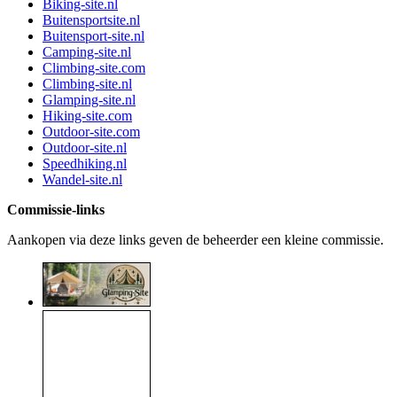
Biking-site.nl
Buitensportsite.nl
Buitensport-site.nl
Camping-site.nl
Climbing-site.com
Climbing-site.nl
Glamping-site.nl
Hiking-site.com
Outdoor-site.com
Outdoor-site.nl
Speedhiking.nl
Wandel-site.nl
Commissie-links
Aankopen via deze links geven de beheerder een kleine commissie.