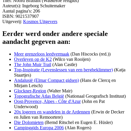
Titel: Noord Brabant (Wat&Hoe reisgids)
Auteur(s): Ingeborg Schuitemaker
Aantal pagina's: 206
ISBN: 9021537907
Uitgeverij:
Kosmos Uitgevers
Eerder werd onder andere speciale
aandacht gegeven aan:
Meer grenzeloos leedvermaak
(Dan Hiscocks (red.))
Overleven op de K2
(Wilco van Rooijen)
The John Muir Trail
(Alan Castle)
Top-Inspiratie (Levenslessen van een bergbeklimmer)
(Katja
Staartjes)
Andalusië (Elmar Compact gidsen)
(Hans de Clercq en
Mirjam Letsch)
Glockner-Region
(Walter Mair)
Topografische Atlas België
(Nationaal Geografisch Instituut)
Oost-Provence, Alpes - Côte d'Azur
(John en Pat
Underwood)
20x logeren en wandelen in de Ardennen
(Erwin de Decker
en Julien van Remoortere)
Die Dolomieten
(Bernd Ritschel en Eugen E. Hüsler)
Campinggids Europa 2006
(Alan Rogers)