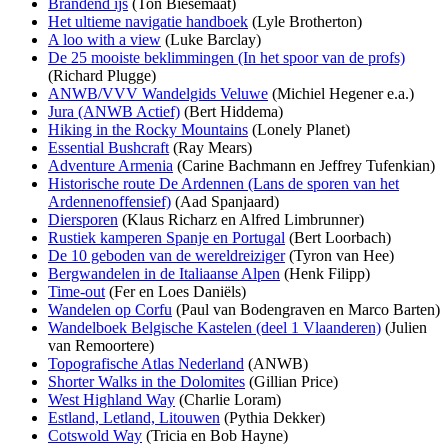
Brandend ijs
(Ton Biesemaat)
Het ultieme navigatie handboek
(Lyle Brotherton)
A loo with a view
(Luke Barclay)
De 25 mooiste beklimmingen (In het spoor van de profs)
(Richard Plugge)
ANWB/VVV Wandelgids Veluwe
(Michiel Hegener e.a.)
Jura (ANWB Actief)
(Bert Hiddema)
Hiking in the Rocky Mountains
(Lonely Planet)
Essential Bushcraft
(Ray Mears)
Adventure Armenia
(Carine Bachmann en Jeffrey Tufenkian)
Historische route De Ardennen (Lans de sporen van het
Ardennenoffensief)
(Aad Spanjaard)
Diersporen
(Klaus Richarz en Alfred Limbrunner)
Rustiek kamperen Spanje en Portugal
(Bert Loorbach)
De 10 geboden van de wereldreiziger
(Tyron van Hee)
Bergwandelen in de Italiaanse Alpen
(Henk Filipp)
Time-out
(Fer en Loes Daniëls)
Wandelen op Corfu
(Paul van Bodengraven en Marco Barten)
Wandelboek Belgische Kastelen (deel 1 Vlaanderen)
(Julien
van Remoortere)
Topografische Atlas Nederland
(ANWB)
Shorter Walks in the Dolomites
(Gillian Price)
West Highland Way
(Charlie Loram)
Estland, Letland, Litouwen
(Pythia Dekker)
Cotswold Way
(Tricia en Bob Hayne)