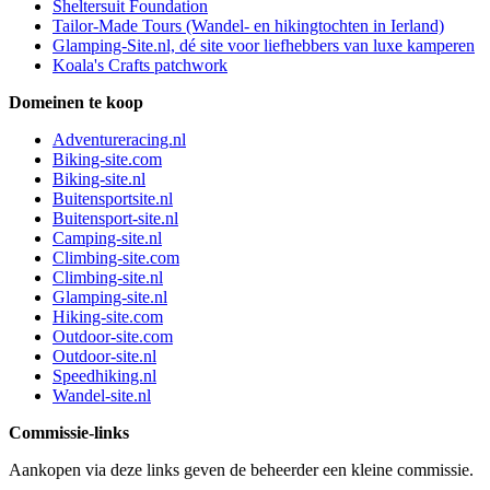
Sheltersuit Foundation
Tailor-Made Tours (Wandel- en hikingtochten in Ierland)
Glamping-Site.nl, dé site voor liefhebbers van luxe kamperen
Koala's Crafts patchwork
Domeinen te koop
Adventureracing.nl
Biking-site.com
Biking-site.nl
Buitensportsite.nl
Buitensport-site.nl
Camping-site.nl
Climbing-site.com
Climbing-site.nl
Glamping-site.nl
Hiking-site.com
Outdoor-site.com
Outdoor-site.nl
Speedhiking.nl
Wandel-site.nl
Commissie-links
Aankopen via deze links geven de beheerder een kleine commissie.