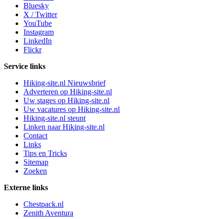
Bluesky
X / Twitter
YouTube
Instagram
LinkedIn
Flickr
Service links
Hiking-site.nl Nieuwsbrief
Adverteren op Hiking-site.nl
Uw stages op Hiking-site.nl
Uw vacatures op Hiking-site.nl
Hiking-site.nl steunt
Linken naar Hiking-site.nl
Contact
Links
Tips en Tricks
Sitemap
Zoeken
Externe links
Chestpack.nl
Zenith Aventura