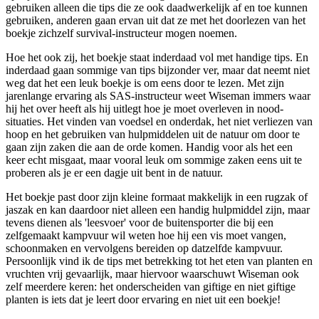
gebruiken alleen die tips die ze ook daadwerkelijk af en toe kunnen
gebruiken, anderen gaan ervan uit dat ze met het doorlezen van het
boekje zichzelf survival-instructeur mogen noemen.
Hoe het ook zij, het boekje staat inderdaad vol met handige tips. En
inderdaad gaan sommige van tips bijzonder ver, maar dat neemt niet
weg dat het een leuk boekje is om eens door te lezen. Met zijn
jarenlange ervaring als SAS-instructeur weet Wiseman immers waar
hij het over heeft als hij uitlegt hoe je moet overleven in nood-
situaties. Het vinden van voedsel en onderdak, het niet verliezen van
hoop en het gebruiken van hulpmiddelen uit de natuur om door te
gaan zijn zaken die aan de orde komen. Handig voor als het een
keer echt misgaat, maar vooral leuk om sommige zaken eens uit te
proberen als je er een dagje uit bent in de natuur.
Het boekje past door zijn kleine formaat makkelijk in een rugzak of
jaszak en kan daardoor niet alleen een handig hulpmiddel zijn, maar
tevens dienen als 'leesvoer' voor de buitensporter die bij een
zelfgemaakt kampvuur wil weten hoe hij een vis moet vangen,
schoonmaken en vervolgens bereiden op datzelfde kampvuur.
Persoonlijk vind ik de tips met betrekking tot het eten van planten en
vruchten vrij gevaarlijk, maar hiervoor waarschuwt Wiseman ook
zelf meerdere keren: het onderscheiden van giftige en niet giftige
planten is iets dat je leert door ervaring en niet uit een boekje!