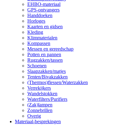
EHBO-materiaal
GPS-ontvangers
Handdoeken
Horloges
Kaarten en gidsen
Kleding
Klimmaterialen
Kompassen
Messen en gereedschap
Potten en pannen
Rugzakken/tassen
Schoenen
Slaapzakken/matjes
Tenten/Bivakzakken
(Thermos)flessen/Waterzakken
Verrekijkers
Wandelstokken
Waterfilters/Purifiers
(Zak)lampen
Zonnebrillen
Overig
Materiaal-besprekingen