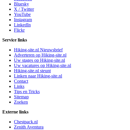
Bluesky
X / Twitter
YouTube
Instagram
LinkedIn
Flickr
Service links
Hiking-site.nl Nieuwsbrief
Adverteren op Hiking-site.nl
Uw stages op Hiking-site.nl
Uw vacatures op Hiking-site.nl
Hiking-site.nl steunt
Linken naar Hiking-site.nl
Contact
Links
Tips en Tricks
Sitemap
Zoeken
Externe links
Chestpack.nl
Zenith Aventura