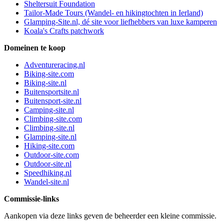
Sheltersuit Foundation
Tailor-Made Tours (Wandel- en hikingtochten in Ierland)
Glamping-Site.nl, dé site voor liefhebbers van luxe kamperen
Koala's Crafts patchwork
Domeinen te koop
Adventureracing.nl
Biking-site.com
Biking-site.nl
Buitensportsite.nl
Buitensport-site.nl
Camping-site.nl
Climbing-site.com
Climbing-site.nl
Glamping-site.nl
Hiking-site.com
Outdoor-site.com
Outdoor-site.nl
Speedhiking.nl
Wandel-site.nl
Commissie-links
Aankopen via deze links geven de beheerder een kleine commissie.