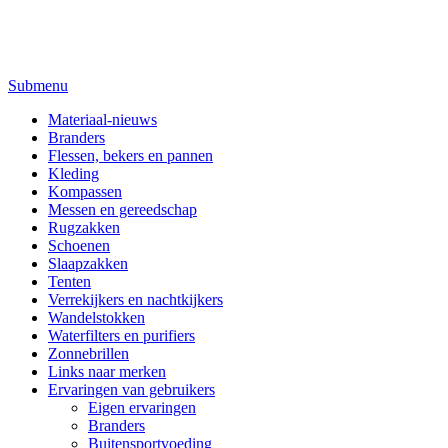
Submenu
Materiaal-nieuws
Branders
Flessen, bekers en pannen
Kleding
Kompassen
Messen en gereedschap
Rugzakken
Schoenen
Slaapzakken
Tenten
Verrekijkers en nachtkijkers
Wandelstokken
Waterfilters en purifiers
Zonnebrillen
Links naar merken
Ervaringen van gebruikers
Eigen ervaringen
Branders
Buitensportvoeding