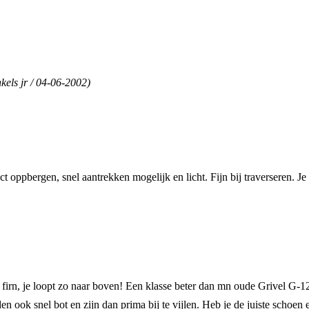
kels jr / 04-06-2002)
act oppbergen, snel aantrekken mogelijk en licht. Fijn bij traverseren.
jle firn, je loopt zo naar boven! Een klasse beter dan mn oude Grivel G-1
 ook snel bot en zijn dan prima bij te vijlen. Heb je de juiste schoen erb