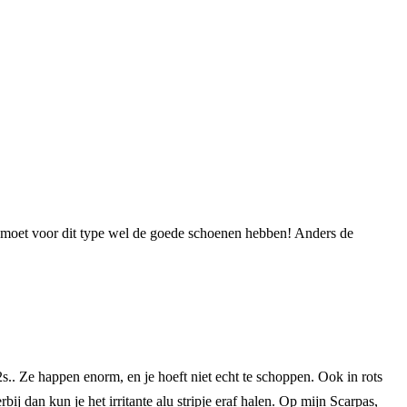
 Je moet voor dit type wel de goede schoenen hebben! Anders de
2s.. Ze happen enorm, en je hoeft niet echt te schoppen. Ook in rots
ij dan kun je het irritante alu stripje eraf halen. Op mijn Scarpas,