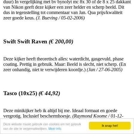
duur) In vergelijking met bv bynolyt mc 8x 30 of de 8 x 25 dakkant
van Nikon geeft deze kijker een zeer helder en scherp beeld. Dit
dus in tegenstelling tot commentaar van Jan. Qua prijs/kwaliteit
zeer goede keus.
(J. Bueving / 05-02-2006)
Swift Swift Raven
(€ 200,00)
Deze kijker heeft theoretisch alles: waterdicht, gasgevuld, phase
coating. Prettig in gebruik. Maar: Beeld is slecht, niet scherp. (En
zeer onhandig, niet te verwijderen koordje.)
(Jan / 27-06-2005)
Tasco (10x25)
(€ 44,92)
Deze minikijker heb ik altijd bij me. Ideaal formaat en goede
vergrotig. Inclusief beschermhoesje.
(Raymond Koome / 01-12-
2000)
Deze website maakt gebruik van cookies om het gebruik
Ik snap het!
van de site te vergemakkelijken.
Meer info