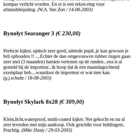
kompas verlicht worden. En er is een reken-ring voor
afstandsbepaling.
(W.A. Van Zon / 14-08-2003)
Bynolyt Searanger 3
(€ 230,00)
Perfecte kijker, optisch zeer goed, uittrede pupil..je kan gewoon je
bril ophouden !! ....Echter de dan omgevouwen rubber ringen gaan
zeer snel (3 maanden) barsten vertonen op de randen...eea is al
gemeld bij de importeur...ik hoop dat ik een maandagochtend
exemplaar heb....waardoor de importeur er wat mee kan.
(g.j.schultz / 18-08-2003)
Bynolyt Skylark 8x28
(€ 309,00)
Klein,licht,waterproof, multi-coated kijker. Net gekocht en nu al
zeer tevreden met mijn aankoop. Ook geschikt voor brildragers.
Prachtig.
(Mike Hasty / 29-03-2003)