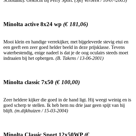
Schotland). Gekocht bij Perry Sport.
(Sjef Verbeek / 16-07-2005)
Minolta active 8x24 wp
(€ 181,06)
Mooi klein en handige verrekijker, met bijgeleverde stevig etui en
een geeft een zeer goed helder beeld in deze prijsklasse. Tevens
waterbestendig, enige nadeel is dat je de oog oculairs steeds moet
indraaien bij het opbergen.
(B. Takens / 13-06-2001)
Minolta classic 7x50
(€ 100,00)
Zeer heldere kijker die goed in de hand ligt. Hij weegt weinig en is
goed scherp te stellen. Ik heb hem nu drie jaar geen spijt van hij
blijft.
(m.dijkhuizen / 15-03-2004)
Minolta Classic Sport 12x50WP
(€