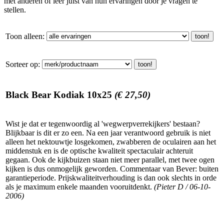
met anderen of leer juist van hun ervaringen door je vragen te
stellen.
Toon alleen:
Sorteer op:
Black Bear Kodiak 10x25
(€ 27,50)
Wist je dat er tegenwoordig al 'wegwerpverrekijkers' bestaan?
Blijkbaar is dit er zo een. Na een jaar verantwoord gebruik is niet
alleen het nektouwtje losgekomen, zwabberen de oculairen aan het
middenstuk en is de optische kwaliteit spectaculair achteruit
gegaan. Ook de kijkbuizen staan niet meer parallel, met twee ogen
kijken is dus onmogelijk geworden. Commentaar van Bever: buiten
garantieperiode. Prijskwaliteitverhouding is dan ook slechts in orde
als je maximum enkele maanden vooruitdenkt.
(Pieter D / 06-10-
2006)