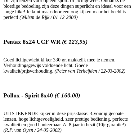
Dit zijn lenzen voor op een sport- of jachtgeweer. Ondanks de
bloedige bedoeling zijn deze dingen superlicht en ideaal voor een
lange hike! Je kunt maar door een oog kijken maar het beeld is
perfect!
(Willem de Rijk / 01-12-2000)
Pentax 8x24 UCF WR
(€ 123,95)
Goed lichtgewicht kijker 330 gr, makkeljk mee te nemen.
Verhoudingsgewijs voldoende licht. Goede
kwaliteit/prijsverhouding.
(Peter van Terheijden / 22-03-2002)
Pollux - Spirit 8x40
(€ 160,00)
UITSTEKENDE kijker in deze prijsklasse: 3-voudig gecoate
lenzen, hoge lichtgevoeligheid, zeer prettige bediening, perfecte
kwaliteit en goed hanteerbaar. Al 8 jaar in bezit (10jr garantie!)
(R.P. van Oyen / 24-05-2002)