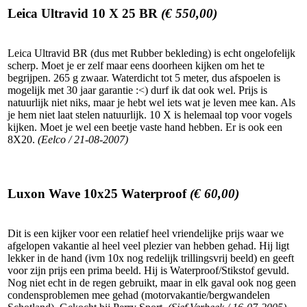
Leica Ultravid 10 X 25 BR
(€ 550,00)
Leica Ultravid BR (dus met Rubber bekleding) is echt ongelofelijk
scherp. Moet je er zelf maar eens doorheen kijken om het te
begrijpen. 265 g zwaar. Waterdicht tot 5 meter, dus afspoelen is
mogelijk met 30 jaar garantie :<) durf ik dat ook wel. Prijs is
natuurlijk niet niks, maar je hebt wel iets wat je leven mee kan. Als
je hem niet laat stelen natuurlijk. 10 X is helemaal top voor vogels
kijken. Moet je wel een beetje vaste hand hebben. Er is ook een
8X20.
(Eelco / 21-08-2007)
Luxon Wave 10x25 Waterproof
(€ 60,00)
Dit is een kijker voor een relatief heel vriendelijke prijs waar we
afgelopen vakantie al heel veel plezier van hebben gehad. Hij ligt
lekker in de hand (ivm 10x nog redelijk trillingsvrij beeld) en geeft
voor zijn prijs een prima beeld. Hij is Waterproof/Stikstof gevuld.
Nog niet echt in de regen gebruikt, maar in elk gaval ook nog geen
condensproblemen mee gehad (motorvakantie/bergwandelen