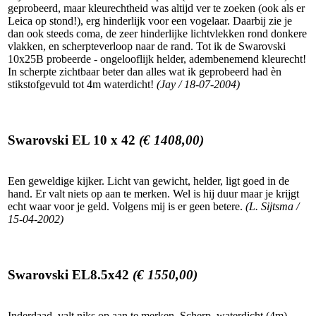
geprobeerd, maar kleurechtheid was altijd ver te zoeken (ook als er
Leica op stond!), erg hinderlijk voor een vogelaar. Daarbij zie je
dan ook steeds coma, de zeer hinderlijke lichtvlekken rond donkere
vlakken, en scherpteverloop naar de rand. Tot ik de Swarovski
10x25B probeerde - ongelooflijk helder, adembenemend kleurecht!
In scherpte zichtbaar beter dan alles wat ik geprobeerd had èn
stikstofgevuld tot 4m waterdicht!
(Jay / 18-07-2004)
Swarovski EL 10 x 42
(€ 1408,00)
Een geweldige kijker. Licht van gewicht, helder, ligt goed in de
hand. Er valt niets op aan te merken. Wel is hij duur maar je krijgt
echt waar voor je geld. Volgens mij is er geen betere.
(L. Sijtsma /
15-04-2002)
Swarovski EL8.5x42
(€ 1550,00)
Inderdaad, valt niks op aan te merken. Scherp, waterdicht (4m),