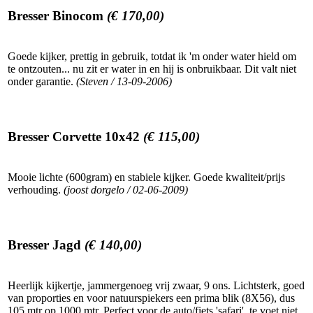
Bresser Binocom
(€ 170,00)
Goede kijker, prettig in gebruik, totdat ik 'm onder water hield om
te ontzouten... nu zit er water in en hij is onbruikbaar. Dit valt niet
onder garantie.
(Steven / 13-09-2006)
Bresser Corvette 10x42
(€ 115,00)
Mooie lichte (600gram) en stabiele kijker. Goede kwaliteit/prijs
verhouding.
(joost dorgelo / 02-06-2009)
Bresser Jagd
(€ 140,00)
Heerlijk kijkertje, jammergenoeg vrij zwaar, 9 ons. Lichtsterk, goed
van proporties en voor natuurspiekers een prima blik (8X56), dus
105 mtr op 1000 mtr. Perfect voor de auto/fiets 'safari', te voet niet