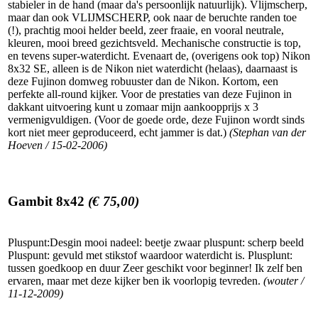
stabieler in de hand (maar da's persoonlijk natuurlijk). Vlijmscherp,
maar dan ook VLIJMSCHERP, ook naar de beruchte randen toe
(!), prachtig mooi helder beeld, zeer fraaie, en vooral neutrale,
kleuren, mooi breed gezichtsveld. Mechanische constructie is top,
en tevens super-waterdicht. Evenaart de, (overigens ook top) Nikon
8x32 SE, alleen is de Nikon niet waterdicht (helaas), daarnaast is
deze Fujinon domweg robuuster dan de Nikon. Kortom, een
perfekte all-round kijker. Voor de prestaties van deze Fujinon in
dakkant uitvoering kunt u zomaar mijn aankoopprijs x 3
vermenigvuldigen. (Voor de goede orde, deze Fujinon wordt sinds
kort niet meer geproduceerd, echt jammer is dat.)
(Stephan van der
Hoeven / 15-02-2006)
Gambit 8x42
(€ 75,00)
Pluspunt:Desgin mooi nadeel: beetje zwaar pluspunt: scherp beeld
Pluspunt: gevuld met stikstof waardoor waterdicht is. Plusplunt:
tussen goedkoop en duur Zeer geschikt voor beginner! Ik zelf ben
ervaren, maar met deze kijker ben ik voorlopig tevreden.
(wouter /
11-12-2009)