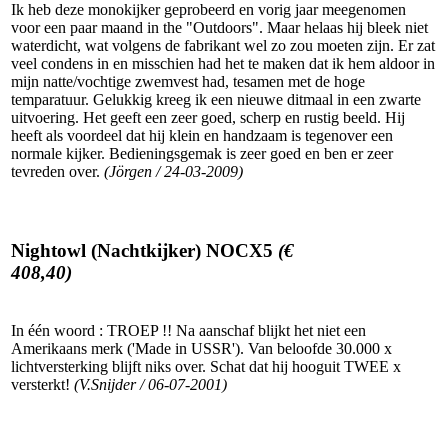
Ik heb deze monokijker geprobeerd en vorig jaar meegenomen
voor een paar maand in the "Outdoors". Maar helaas hij bleek niet
waterdicht, wat volgens de fabrikant wel zo zou moeten zijn. Er zat
veel condens in en misschien had het te maken dat ik hem aldoor in
mijn natte/vochtige zwemvest had, tesamen met de hoge
temparatuur. Gelukkig kreeg ik een nieuwe ditmaal in een zwarte
uitvoering. Het geeft een zeer goed, scherp en rustig beeld. Hij
heeft als voordeel dat hij klein en handzaam is tegenover een
normale kijker. Bedieningsgemak is zeer goed en ben er zeer
tevreden over.
(Jörgen / 24-03-2009)
Nightowl (Nachtkijker) NOCX5
(€
408,40)
In één woord : TROEP !! Na aanschaf blijkt het niet een
Amerikaans merk ('Made in USSR'). Van beloofde 30.000 x
lichtversterking blijft niks over. Schat dat hij hooguit TWEE x
versterkt!
(V.Snijder / 06-07-2001)