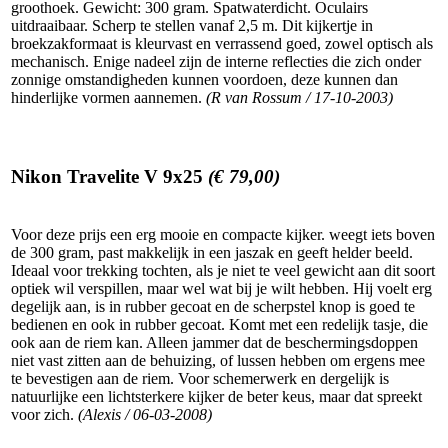
groothoek. Gewicht: 300 gram. Spatwaterdicht. Oculairs
uitdraaibaar. Scherp te stellen vanaf 2,5 m. Dit kijkertje in
broekzakformaat is kleurvast en verrassend goed, zowel optisch als
mechanisch. Enige nadeel zijn de interne reflecties die zich onder
zonnige omstandigheden kunnen voordoen, deze kunnen dan
hinderlijke vormen aannemen.
(R van Rossum / 17-10-2003)
Nikon Travelite V 9x25
(€ 79,00)
Voor deze prijs een erg mooie en compacte kijker. weegt iets boven
de 300 gram, past makkelijk in een jaszak en geeft helder beeld.
Ideaal voor trekking tochten, als je niet te veel gewicht aan dit soort
optiek wil verspillen, maar wel wat bij je wilt hebben. Hij voelt erg
degelijk aan, is in rubber gecoat en de scherpstel knop is goed te
bedienen en ook in rubber gecoat. Komt met een redelijk tasje, die
ook aan de riem kan. Alleen jammer dat de beschermingsdoppen
niet vast zitten aan de behuizing, of lussen hebben om ergens mee
te bevestigen aan de riem. Voor schemerwerk en dergelijk is
natuurlijke een lichtsterkere kijker de beter keus, maar dat spreekt
voor zich.
(Alexis / 06-03-2008)