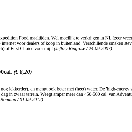
Expedition Food maaltijden. Wel moeilijk te verkrijgen in NL (zeer vree
p internet voor dealers of koop in buitenland. Verschillende smaken ste
h) of First Choice voor mij !
(Jeffrey Ringrose / 24-09-2007)
00cal.
(€ 8,20)
g lekkerder), en mengt ook beter met (heet) water. De 'high-energy se
een dag in zwaar terrein. Weegt amper meer dan 450-500 cal. van Adven
 Bouman / 01-09-2012)