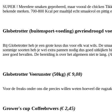
SUPER ! Meerdere smaken geprobeerd, maar vooral de chicken Tikka e
bekende merken. 700-800 Kcal per maaltijd echt smaakvol en pittig ete
Globetrotter (buitensport-voeding) gevriesdroogd vo
Bij Globetrotter heb je een grote keus dus voor elk wat wils. De sma
sommige soorten heb je wel extra pannen nodig dus goed uitkijken bij 
zeer goed bevallen. De bereiding is over het algemeen niet te lang.
(A
Globetrotter Veerunster (50kg)
(€ 9,08)
Voor de freaks onder ons die precies willen weten hoeveel die rugzak
Grower's cup Coffeebrwers
(€ 2,45)