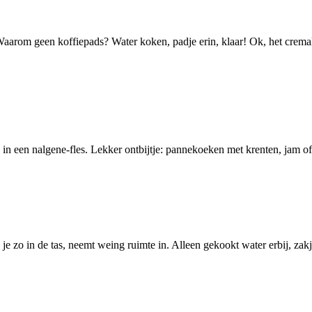
r. Waarom geen koffiepads? Water koken, padje erin, klaar! Ok, het crema
 een nalgene-fles. Lekker ontbijtje: pannekoeken met krenten, jam of (
op je zo in de tas, neemt weing ruimte in. Alleen gekookt water erbij, zak