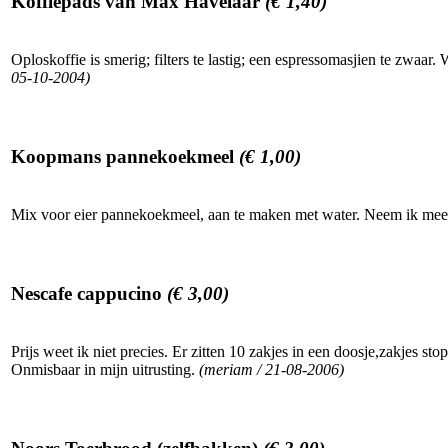
Koffiepads van Max Havelaar
(€ 1,40)
Oploskoffie is smerig; filters te lastig; een espressomasjien te zwaa
05-10-2004)
Koopmans pannekoekmeel
(€ 1,00)
Mix voor eier pannekoekmeel, aan te maken met water. Neem ik mee in
Nescafe cappucino
(€ 3,00)
Prijs weet ik niet precies. Er zitten 10 zakjes in een doosje,zakjes st
Onmisbaar in mijn uitrusting.
(meriam / 21-08-2006)