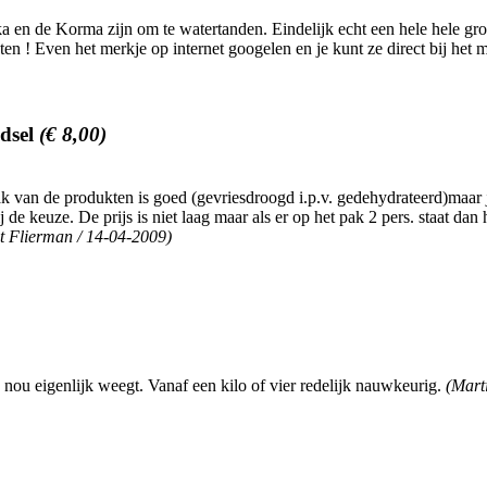
n de Korma zijn om te watertanden. Eindelijk echt een hele hele grot
n ! Even het merkje op internet googelen en je kunt ze direct bij het m
edsel
(€ 8,00)
ak van de produkten is goed (gevriesdroogd i.p.v. gedehydrateerd)maar
de keuze. De prijs is niet laag maar als er op het pak 2 pers. staat da
t Flierman / 14-04-2009)
 nou eigenlijk weegt. Vanaf een kilo of vier redelijk nauwkeurig.
(Mart