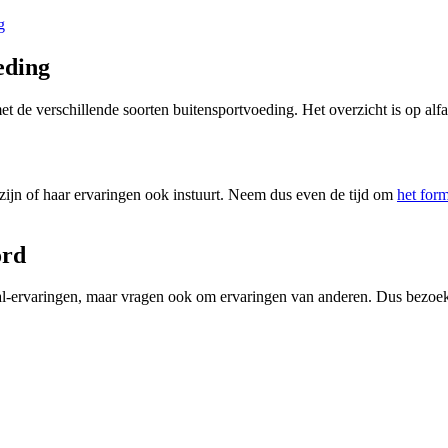
g
eding
 de verschillende soorten buitensportvoeding. Het overzicht is op al
 zijn of haar ervaringen ook instuurt. Neem dus even de tijd om
het form
ord
aal-ervaringen, maar vragen ook om ervaringen van anderen. Dus bezo