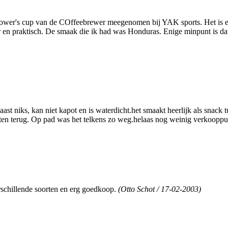
Grower's cup van de COffeebrewer meegenomen bij YAK sports. Het is ee
er en praktisch. De smaak die ik had was Honduras. Enige minpunt is dat 
st niks, kan niet kapot en is waterdicht.het smaakt heerlijk als snack
oritten terug. Op pad was het telkens zo weg.helaas nog weinig verkooppu
verschillende soorten en erg goedkoop.
(Otto Schot / 17-02-2003)