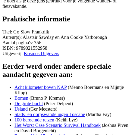
je doet als je deze gids gebruikt voor je volgende wandel- of
fietsvakantie.
Praktische informatie
Titel: Go Slow Frankrijk
Auteur(s): Alastair Sawday en Ann Cooke-Yarborough
Aantal pagina's: 356
ISBN: 9789021552958
Uitgeverij:
Kosmos Uitgevers
Eerder werd onder andere speciale
aandacht gegeven aan:
Acht kilometer boven NAP
(Menno Boermans en Mijntje
Klipp)
Bomen
(Bruno P. Kremer)
De grote bocht
(Peter Delpeut)
IJsland
(Ger Meesters)
Stads- en dorpswandelingen Toscane
(Martha Fay)
100 beroemde reizen
(Keith Lye)
Het Worst-Case Scenario Survival Handboek
(Joshua Piven
en David Borgenicht)