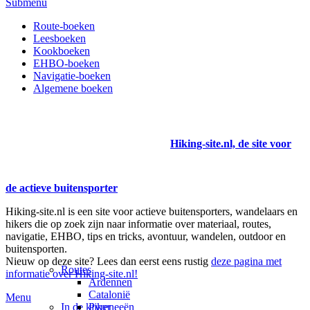
Submenu
Route-boeken
Leesboeken
Kookboeken
EHBO-boeken
Navigatie-boeken
Algemene boeken
Hiking-site.nl, de site voor
de actieve buitensporter
Hiking-site.nl is een site voor actieve buitensporters, wandelaars en
hikers die op zoek zijn naar informatie over materiaal, routes,
navigatie, EHBO, tips en tricks, avontuur, wandelen, outdoor en
buitensporten.
Nieuw op deze site? Lees dan eerst eens rustig
deze pagina met
Routes
informatie over Hiking-site.nl!
Ardennen
Catalonië
Menu
In de kijker
Pyreneeën