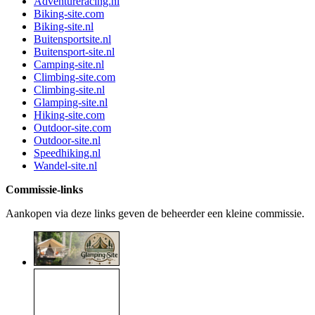
Adventureracing.nl
Biking-site.com
Biking-site.nl
Buitensportsite.nl
Buitensport-site.nl
Camping-site.nl
Climbing-site.com
Climbing-site.nl
Glamping-site.nl
Hiking-site.com
Outdoor-site.com
Outdoor-site.nl
Speedhiking.nl
Wandel-site.nl
Commissie-links
Aankopen via deze links geven de beheerder een kleine commissie.