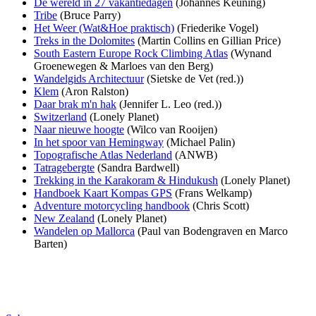
De wereld in 27 vakantiedagen
(Johannes Keuning)
Tribe
(Bruce Parry)
Het Weer (Wat&Hoe praktisch)
(Friederike Vogel)
Treks in the Dolomites
(Martin Collins en Gillian Price)
South Eastern Europe Rock Climbing Atlas
(Wynand
Groenewegen & Marloes van den Berg)
Wandelgids Architectuur
(Sietske de Vet (red.))
Klem
(Aron Ralston)
Daar brak m'n hak
(Jennifer L. Leo (red.))
Switzerland
(Lonely Planet)
Naar nieuwe hoogte
(Wilco van Rooijen)
In het spoor van Hemingway
(Michael Palin)
Topografische Atlas Nederland
(ANWB)
Tatragebergte
(Sandra Bardwell)
Trekking in the Karakoram & Hindukush
(Lonely Planet)
Handboek Kaart Kompas GPS
(Frans Welkamp)
Adventure motorcycling handbook
(Chris Scott)
New Zealand
(Lonely Planet)
Wandelen op Mallorca
(Paul van Bodengraven en Marco
Barten)