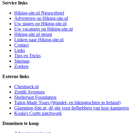
Service links
Hiking-site.nl Nieuwsbrief
Adverteren op Hiking-site.nl
Uw stages op Hiking-site.nl
Uw vacatures op Hiking-site.nl
Hiking-site.nl steunt
Linken naar Hiking-site.nl
Contact
Links
Tips en Tricks
Sitemap
Zoeken
Externe links
Chestpack.nl
Zenith Aventura
Sheltersuit Foundation
Tailor-Made Tours (Wandel- en hikingtochten in Ierland)
Glamping-Site.nl, dé site voor liefhebbers van luxe kamperen
Koala's Crafts patchwork
Domeinen te koop