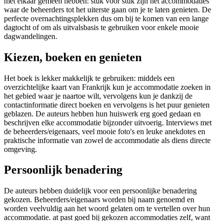
met elkaar gemeen hebben: stuk voor stuk zijn het accommodaties
waar de beheerders tot het uiterste gaan om je te laten genieten. De
perfecte overnachtingsplekken dus om bij te komen van een lange
dagtocht of om als uitvalsbasis te gebruiken voor enkele mooie
dagwandelingen.
Kiezen, boeken en genieten
Het boek is lekker makkelijk te gebruiken: middels een
overzichtelijke kaart van Frankrijk kun je accommodatie zoeken in
het gebied waar je naartoe wilt, vervolgens kun je dankzij de
contactinformatie direct boeken en vervolgens is het puur genieten
geblazen. De auteurs hebben hun huiswerk erg goed gedaan en
beschrijven elke accommodatie bijzonder uitvoerig. Interviews met
de beheerders/eigenaars, veel mooie foto's en leuke anekdotes en
praktische informatie van zowel de accommodatie als diens directe
omgeving.
Persoonlijk benadering
De auteurs hebben duidelijk voor een persoonlijke benadering
gekozen. Beheerders/eigenaars worden bij naam genoemd en
worden veelvuldig aan het woord gelaten om te vertellen over hun
accommodatie. at past goed bij gekozen accommodaties zelf, want